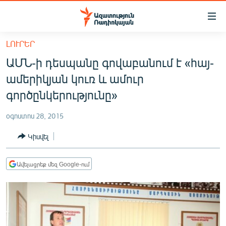
Մատչելիության
հղումներ
Անցնել
ԼՈՒՐԵՐ
հիմնական
ԱԶԱՏՈՒԹՅՈՒՆ TV
ԱՄՆ-ի դեսպանը գովաբանում է «հայ-
բովանդակությանը
ՀԱՅԱՍՏԱՆ
Անցնել
ամերիկյան կուռ և ամուր
հիմնական
ՔԱՂԱՔԱԿԱՆ
գործընկերությունը»
մենյուին
ԸՆՏՐՈՒԹՅՈՒՆՆԵՐ 2026
Որոնում
օգոստոս 28, 2015
ԻՐԱՎՈՒՆՔ
Կիսվել
ՀԱՍԱՐԱԿՈՒԹՅՈՒՆ
ՏՆՏԵՍՈՒԹՅՈՒՆ
Ավելացրեք մեզ Google-ում
ՂԱՐԱԲԱՂ
ՊԱՏԵՐԱԶՄԻ 6 ՇԱԲԱԹՆԵՐԸ
ՏԱՐԱԾԱՇՐՋԱՆ