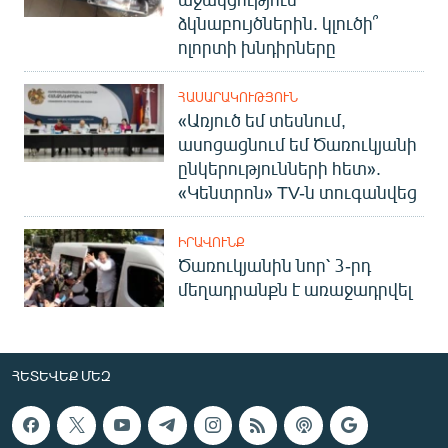
ձկնաբույծներին. կլուծի՞
ոլորտի խնդիրները
ՀԱՍԱՐԱԿՈՒԹՅՈՒՆ
«Առյուծ եմ տեսնում,
ասոցացնում եմ Ծառուկյանի
ընկերությունների հետ».
«Կենտրոն» TV-ն տուգանվեց
ԻՐԱՎՈՒՆՔ
Ծառուկյանին նոր՝ 3-րդ
մեղադրանքն է առաջադրվել
ՀԵՏԵՎԵՔ ՄԵԶ