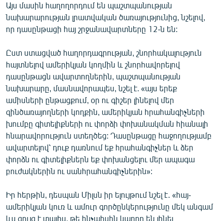
Այս մասին հաղողորդում են պաշտպանության
English
նախարարության լրատվական ծառայությունից, նշելով,
Русский
որ դասընթացի հայ շրջանավարտները 12-ն են:
Ըստ ստացված հաղորդագրության, շնորհակալություն
ՀԵՏԵՎԵՔ ՄԵԶ
հայտնելով ամերիկյան կողմին և շնորհավորելով
դասընթացն ավարտողներին, պաշտպանության
նախարարը, մասնավորապես, նշել է. «այս երեք
ամիսների ընթացքում, օր ու գիշեր լինելով մեր
զինծառայողների կողքին, ամերիկյան հրահանգիչների
«Ազատության» բոլոր կայքերը
խումբը գիտելիքների ու փորձի փոխանակման հիանալի
հնարավորություն ստեղծեց: Դասընթացը հաջողությամբ
ավարտելով՝ դուք դառնում եք հրահանգիչներ և ձեր
փորձն ու գիտելիքներն եք փոխանցելու մեր ապագա
բուժակներին ու սանհրահանգիչներին»:
Իր հերթին, դեսպան Միլսն իր ելույթում նշել է․ «հայ-
ամերիկյան կուռ և ամուր գործընկերությունը մեկ անգամ
ևս ցույց է տալիս, թե ինչպիսին կարող են լինել