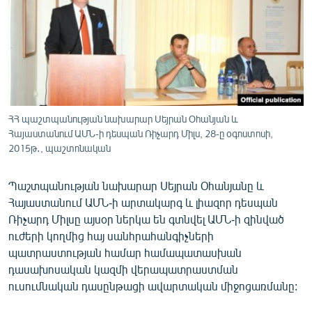
ՄԻՋԱԶԳԱՅԻՆ
ՄՇԱԿՈՒՅԹ
ՍՊՈՐՏ
ՄԵԿՆԱԲԱՆՈՒԹՅՈՒՆ
ՏՏ ԵՒ ԻՆՏԵՐՆԵՏ
ՀՀ պաշտպանության նախարար Սեյրան Օհանյան և
Հայաստանում ԱՄՆ-ի դեսպան Ռիչարդ Միլս, 28-ը օգոստոսի,
ԿՈՐՈՆԱՎԻՐՈՒՍ
2015թ․, պաշտոնական
ԱՐԽԻՎ
Պաշտպանության նախարար Սեյրան Օհանյանը և
ՏԵՍԱՆՅՈՒԹԵՐ
Հայաստանում ԱՄՆ-ի արտակարգ և լիազոր դեսպան
ԲԱՆԱՎԵՃ
Ռիչարդ Միլսը այսօր ներկա են գտնվել ԱՄՆ-ի զինված
ուժերի կողմից հայ սանհրահանգիչների
ՁԳՏԵԼՈՎ ԼԱՎԱԳՈՒՅՆԻՆ
պատրաստության համար համապատասխան
ՓՈԴՔԱՍԹ
դասախոսական կազմի վերապատրաստման
ուսումնական դասընթացի ավարտական միջոցառմանը:
Հայերեն