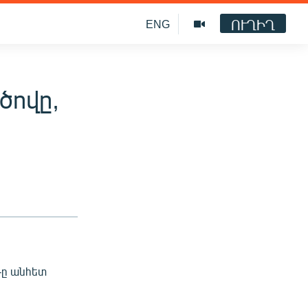
ՈՒՂԻՂ
ENG
ծովը,
5-ը անհետ