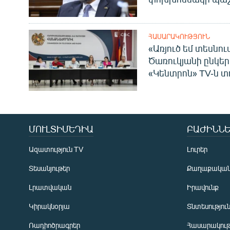
ՀԱՍԱՐԱԿՈՒԹՅՈՒՆ
«Առյուծ եմ տեսնու
Ծառուկյանի ընկեր
«Կենտրոն» TV-ն տ
ՄՈՒԼՏԻՄԵԴԻԱ
ԲԱԺԻՆՆԵ
Ազատություն TV
Լուրեր
Տեսանյութեր
Քաղաքակա
Լրատվական
Իրավունք
Կիրակնօրյա
Տնտեսությու
Ռադիոծրագրեր
Հասարակութ