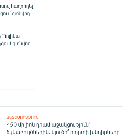
սով հաղորդել
ղզում գտնվող
ի Պոլինա
ղզում գտնվող
ՏՆՏԵՍՈՒԹՅՈՒՆ
450 միլիոն դրամ աջակցություն՝
ձկնաբույծներին. կլուծի՞ ոլորտի խնդիրները