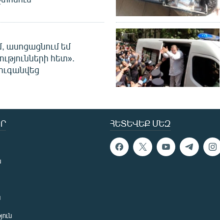
մ, ասոցացնում եմ
ությունների հետ».
ուգանվեց
Ր
ՀԵՏԵՎԵՔ ՄԵԶ
ն
ն
յուն