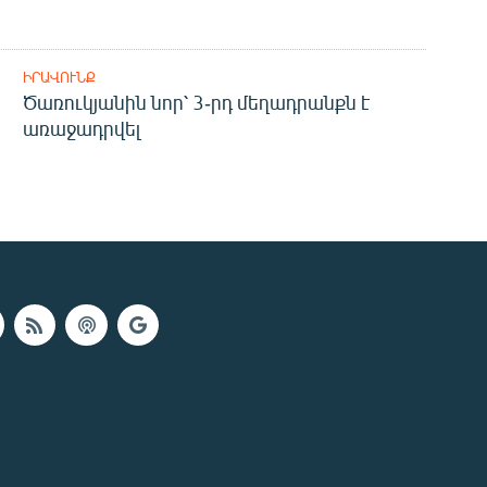
ԻՐԱՎՈՒՆՔ
Ծառուկյանին նոր՝ 3-րդ մեղադրանքն է
առաջադրվել