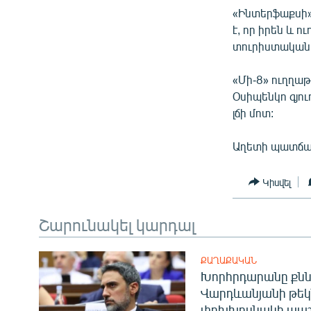
ՄԻՋԱԶԳԱՅԻՆ
«Ինտերֆաքսի»
ՄՇԱԿՈՒՅԹ
է, որ իրեն և 
տուրիստական 
ՍՊՈՐՏ
ՄԵԿՆԱԲԱՆՈՒԹՅՈՒՆ
«Մի-8» ուղղաթ
Օսիպենկո գյու
ՏՏ ԵՒ ԻՆՏԵՐՆԵՏ
լճի մոտ:
ԿՈՐՈՆԱՎԻՐՈՒՍ
Աղետի պատճառ
ԱՐԽԻՎ
ՏԵՍԱՆՅՈՒԹԵՐ
Կիսվել
ԲԱՆԱՎԵՃ
Շարունակել կարդալ
ՁԳՏԵԼՈՎ ԼԱՎԱԳՈՒՅՆԻՆ
ՓՈԴՔԱՍԹ
ՔԱՂԱՔԱԿԱՆ
Խորհրդարանը քնն
Վարդևանյանի թեկ
փոխխոսնակի պաշ