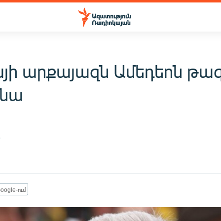
այի արքայազն Ամեդեոն թա
ռնա
5
oogle-ում