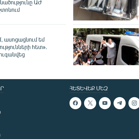
նածությունը ԱԺ
տոնում
մ, ասոցացնում եմ
ությունների հետ».
ուգանվեց
Ր
ՀԵՏԵՎԵՔ ՄԵԶ
ն
ն