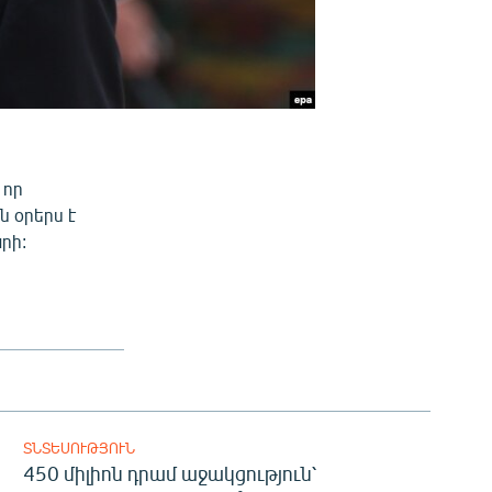
 որ
ն օրերս է
րի:
ՏՆՏԵՍՈՒԹՅՈՒՆ
450 միլիոն դրամ աջակցություն՝