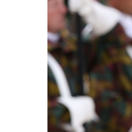
ՄԻՋԱԶԳԱՅԻՆ
ՄՇԱԿՈՒՅԹ
ՍՊՈՐՏ
ՄԵԿՆԱԲԱՆՈՒԹՅՈՒՆ
ՏՏ ԵՒ ԻՆՏԵՐՆԵՏ
ԿՈՐՈՆԱՎԻՐՈՒՍ
ԱՐԽԻՎ
ՏԵՍԱՆՅՈՒԹԵՐ
ԲԱՆԱՎԵՃ
ՁԳՏԵԼՈՎ ԼԱՎԱԳՈՒՅՆԻՆ
ՓՈԴՔԱՍԹ