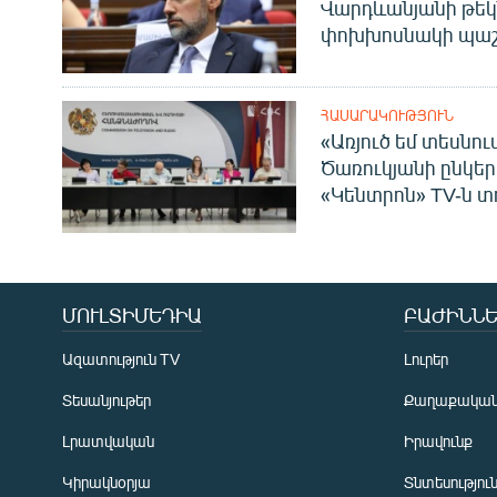
Վարդևանյանի թեկ
փոխխոսնակի պաշ
ՀԱՍԱՐԱԿՈՒԹՅՈՒՆ
«Առյուծ եմ տեսնու
Ծառուկյանի ընկեր
«Կենտրոն» TV-ն տ
ՄՈՒԼՏԻՄԵԴԻԱ
ԲԱԺԻՆՆԵ
Ազատություն TV
Լուրեր
Տեսանյութեր
Քաղաքակա
Լրատվական
Իրավունք
Կիրակնօրյա
Տնտեսությու