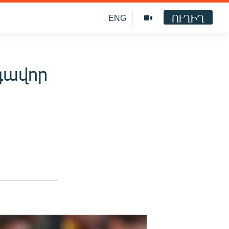
ՈՒՂԻՂ
ENG
գավոր