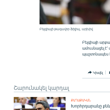
Բելգիայի թագավոր Ֆիլիպ, արխիվ
Բելգիայի արքա
ամուսնացել է՝
պաշտոնապես հ
Կիսվել
Շարունակել կարդալ
ՔԱՂԱՔԱԿԱՆ
Խորհրդարանը քնն