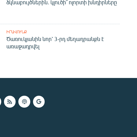
ձկնաբույծներին. կլուծի՞ ոլորտի խնդիրները
ԻՐԱՎՈՒՆՔ
Ծառուկյանին նոր՝ 3-րդ մեղադրանքն է
առաջադրվել