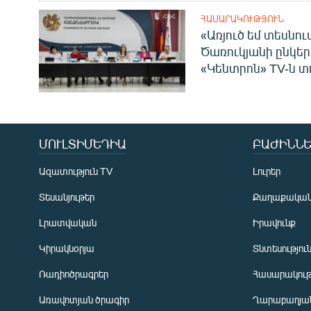
ՀԱՍԱՐԱԿՈՒԹՅՈՒՆ
«Առյուծ եմ տեսնու
Ծառուկյանի ընկեր
«Կենտրոն» TV-ն տ
ՄՈՒԼՏԻՄԵԴԻԱ
ԲԱԺԻՆՆԵ
Ազատություն TV
Լուրեր
Տեսանյութեր
Քաղաքակա
Լրատվական
Իրավունք
Կիրակնօրյա
Տնտեսությու
Ռադիոծրագրեր
Հասարակութ
Առավոտյան ծրագիր
Ղարաբաղյան