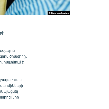
երի
ազգային
գրով ծրագիրը,
, հայտնում է
 քաղաքում և
 մարմինների
րկայացնել
ասիրել նոր