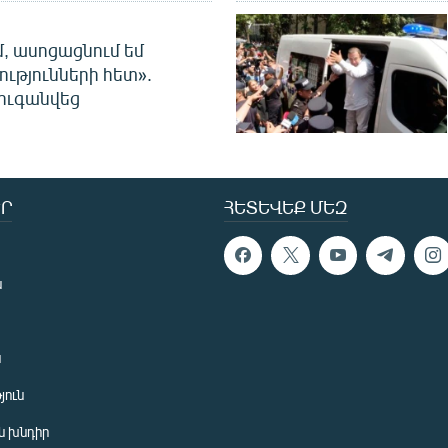
մ, ասոցացնում եմ
ությունների հետ».
ուգանվեց
Ր
ՀԵՏԵՎԵՔ ՄԵԶ
ն
ն
յուն
 խնդիր