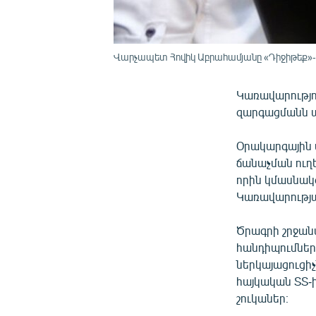
Վարչապետ Հովիկ Աբրահամյանը «Դիջիթեք»-ի 
Կառավարությո
զարգացմանն ա
Օրակարգային 
ճանաչման ուղ
որին կմասնակց
Կառավարությա
Ծրագրի շրջան
հանդիպումներ
ներկայացուցի
հայկական ՏՏ-ի
շուկաներ։