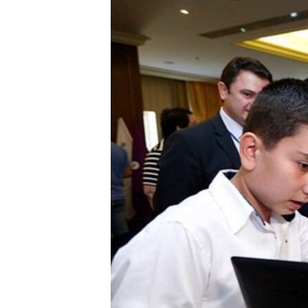
ՄԻՋԱԶԳԱՅԻՆ
ՄՇԱԿՈՒՅԹ
ՍՊՈՐՏ
ՄԵԿՆԱԲԱՆՈՒԹՅՈՒՆ
ՏՏ ԵՒ ԻՆՏԵՐՆԵՏ
ԿՈՐՈՆԱՎԻՐՈՒՍ
ԱՐԽԻՎ
ՏԵՍԱՆՅՈՒԹԵՐ
ԲԱՆԱՎԵՃ
ՁԳՏԵԼՈՎ ԼԱՎԱԳՈՒՅՆԻՆ
ՓՈԴՔԱՍԹ