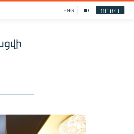
ՈՒՂԻՂ
ENG
ացվի