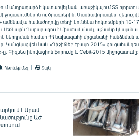
ում անդրադարձ է կատարվել նաև առաջիկայում ՏՏ ոլորտու
ջոցառումներին ու ծրագրերին: Մասնավորապես, զեկուցվել
» ամենամյա համաժողովը տեղի կունենա հոկտեմբերի 16-17
և Լեռնային Ղարաբաղում: Միաժամանակ, աշնանը կկայանա 
ին ներդրման համար ՀՀ նախագահի մրցանակի հանձնման
նը: Կանցկացվեն նաև «ԴիջիԹեք էքսպո-2015» ցուցահանդես
»-ը, Բիզնես ինովացիոն ֆորումը և Cebit-2015 միջոցառումը:
Հետևեք մեզ
Տպել
արկում է Արամ
նածությունը ԱԺ
տոնում