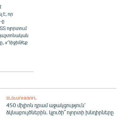
մ
 է, որ
-ը
ՏՏ ոլորտում
 պաշտոնական
ը, «ԴիջիԹեք
ՏՆՏԵՍՈՒԹՅՈՒՆ
450 միլիոն դրամ աջակցություն՝
ձկնաբույծներին. կլուծի՞ ոլորտի խնդիրները