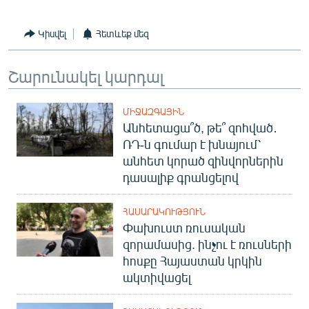
English
Կիսվել
Հետևեք մեզ
Русский
Շարունակել կարդալ
ՀԵՏԵՎԵՔ ՄԵԶ
ՄԻՋԱԶԳԱՅԻՆ
Անհետացա՞ծ, թե՞ զոհված․
ՌԴ-ն գումար է խնայում՝
անհետ կորած զինվորներին
«Ազատության» բոլոր կայքերը
դասալիք գրանցելով
ՀԱՍԱՐԱԿՈՒԹՅՈՒՆ
Փախուստ ռուսական
զորամասից. ինչու է ռուսների
հոսքը Հայաստան կրկին
ակտիվացել