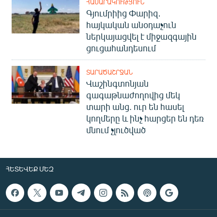
ՀԱՍԱՐԱԿՈՒԹՅՈՒՆ
Գյումրիից Փարիզ․
հայկական անօդաչուն
ներկայացվել է միջազգային
ցուցահանդեսում
ՏԱՐԱԾԱՇՐՋԱՆ
Վաշինգտոնյան
գագաթնաժողովից մեկ
տարի անց. ուր են հասել
կողմերը և ինչ հարցեր են դեռ
մնում չլուծված
ՀԵՏԵՎԵՔ ՄԵԶ