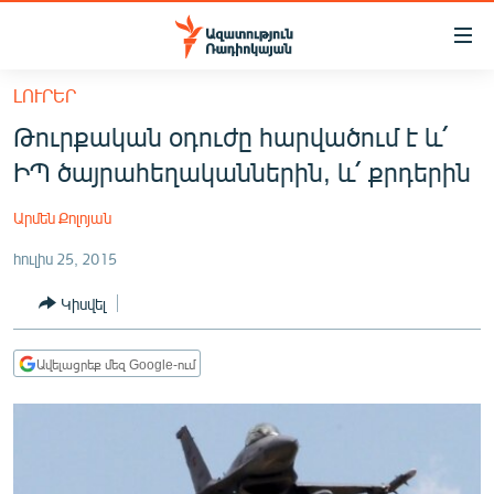
Մատչելիության
հղումներ
Անցնել
ԼՈՒՐԵՐ
հիմնական
ԱԶԱՏՈՒԹՅՈՒՆ TV
Թուրքական օդուժը հարվածում է և՛
բովանդակությանը
ՀԱՅԱՍՏԱՆ
Անցնել
ԻՊ ծայրահեղականներին, և՛ քրդերին
հիմնական
ՔԱՂԱՔԱԿԱՆ
մենյուին
Արմեն Քոլոյան
ԸՆՏՐՈՒԹՅՈՒՆՆԵՐ 2026
Որոնում
հուլիս 25, 2015
ԻՐԱՎՈՒՆՔ
Կիսվել
ՀԱՍԱՐԱԿՈՒԹՅՈՒՆ
ՏՆՏԵՍՈՒԹՅՈՒՆ
Ավելացրեք մեզ Google-ում
ՂԱՐԱԲԱՂ
ՊԱՏԵՐԱԶՄԻ 6 ՇԱԲԱԹՆԵՐԸ
ՏԱՐԱԾԱՇՐՋԱՆ