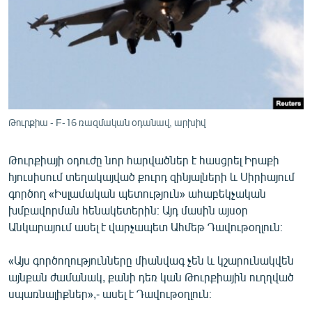
ՄԻՋԱԶԳԱՅԻՆ
ՄՇԱԿՈՒՅԹ
ՍՊՈՐՏ
ՄԵԿՆԱԲԱՆՈՒԹՅՈՒՆ
ՏՏ ԵՒ ԻՆՏԵՐՆԵՏ
Թուրքիա - F-16 ռազմական օդանավ, արխիվ
ԿՈՐՈՆԱՎԻՐՈՒՍ
Թուրքիայի օդուժը նոր հարվածներ է հասցրել Իրաքի
ԱՐԽԻՎ
հյուսիսում տեղակայված քուրդ զինյալների և Սիրիայում
ՏԵՍԱՆՅՈՒԹԵՐ
գործող «Իսլամական պետություն» ահաբեկչական
խմբավորման հենակետերին։ Այդ մասին այսօր
ԲԱՆԱՎԵՃ
Անկարայում ասել է վարչապետ Ահմեթ Դավութօղլուն։
ՁԳՏԵԼՈՎ ԼԱՎԱԳՈՒՅՆԻՆ
«Այս գործողությունները միանվագ չեն և կշարունակվեն
ՓՈԴՔԱՍԹ
այնքան ժամանակ, քանի դեռ կան Թուրքիային ուղղված
սպառնալիքներ»,- ասել է Դավութօղլուն։
Հայերեն