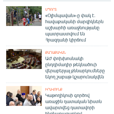
ՍՊՈՐՏ
«Օլիմպավան»-ը փակ է.
հավաքականի մարզիկներն
աշխարհի առաջնությանը
պատրաստվում են
Հրազդանի կիրճում
ՔԱՂԱՔԱԿԱՆ
ԱԺ փոխխոսնակի
ընդդիմադիր թեկնածուի
վերաբերյալ քննարկումները
եկող շաբաթ կշարունակվեն
ԻՐԱՎՈՒՆՔ
Կաթողիկոսի գործով
առաջին դատական նիստն
ավարտվեց դատավորի
ինքնաբացարկով