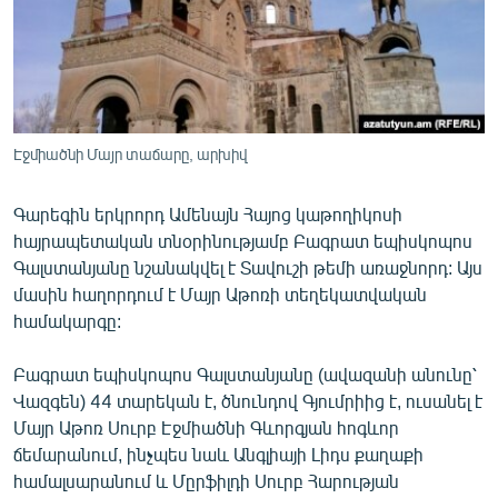
ՄԻՋԱԶԳԱՅԻՆ
ՄՇԱԿՈՒՅԹ
ՍՊՈՐՏ
ՄԵԿՆԱԲԱՆՈՒԹՅՈՒՆ
Էջմիածնի Մայր տաճարը, արխիվ
ՏՏ ԵՒ ԻՆՏԵՐՆԵՏ
Գարեգին երկրորդ Ամենայն Հայոց կաթողիկոսի
ԿՈՐՈՆԱՎԻՐՈՒՍ
հայրապետական տնօրինությամբ Բագրատ եպիսկոպոս
ԱՐԽԻՎ
Գալստանյանը նշանակվել է Տավուշի թեմի առաջնորդ: Այս
մասին հաղորդում է Մայր Աթոռի տեղեկատվական
ՏԵՍԱՆՅՈՒԹԵՐ
համակարգը:
ԲԱՆԱՎԵՃ
Բագրատ եպիսկոպոս Գալստանյանը (ավազանի անունը՝
ՁԳՏԵԼՈՎ ԼԱՎԱԳՈՒՅՆԻՆ
Վազգեն) 44 տարեկան է, ծնունդով Գյումրիից է, ուսանել է
ՓՈԴՔԱՍԹ
Մայր Աթոռ Սուրբ Էջմիածնի Գևորգյան հոգևոր
ճեմարանում, ինչպես նաև Անգլիայի Լիդս քաղաքի
Հայերեն
համալսարանում և Մըրֆիլդի Սուրբ Հարության