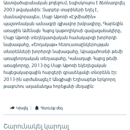
Աստվածաբանական քոլեջում, եպիսկոպոս է ձեռնադրվել
English
2003 թվականին: Տարբեր տարիների եղել է,
Русский
մասնավորապես, Մայր Աթոռի «Էջմիածին»
պաշտոնական ամսագրի գլխավոր խմբագիրը, Գարեգին
առաջին Ամենայն Հայոց կաթողիկոսի գավազանակիրը,
ՀԵՏԵՎԵՔ ՄԵԶ
Մայր Աթոռի տեղեկատվական համակարգի խորհրդի
նախագահը, «Շողակաթ» հեռուստաընկերության
տնօրենների խորհրդի նախագահը, Արագածոտնի թեմի
առաջնորդական տեղապահը, Կանադայի Հայոց թեմի
առաջնորդը, 2013-ից Մայր Աթոռի եկեղեցական
«Ազատության» բոլոր կայքերը
հայեցակարգային հարցերի գրասենյակի տնօրենն էր:
2013-ին արժանացել է Անգլիայի Եղիսաբեթ երկրորդ
թագուհու ադամանդյա հոբելյանի մեդալին:
Կիսվել
Հետևեք մեզ
Շարունակել կարդալ