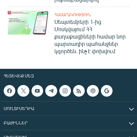
ՀԱՍԱՐԱԿՈՒԹՅՈՒՆ
Սեպտեմբերի 1-ից
Մոսկվայում ՀՀ
քաղաքացիների համար նոր
պարտադիր պահանջներ
կգործեն. ինչ է փոխվում
ՀԵՏԵՎԵՔ ՄԵԶ
ՄՈՒԼՏԻՄԵԴԻԱ
ԲԱԺԻՆՆԵՐ