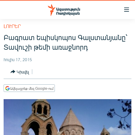
Մատչելիության
հղումներ
Անցնել
ԼՈՒՐԵՐ
հիմնական
ԱԶԱՏՈՒԹՅՈՒՆ TV
Բագրատ եպիսկոպոս Գալստանյանը՝
բովանդակությանը
ՀԱՅԱՍՏԱՆ
Անցնել
Տավուշի թեմի առաջնորդ
հիմնական
ՔԱՂԱՔԱԿԱՆ
մենյուին
հուլիս 17, 2015
ԸՆՏՐՈՒԹՅՈՒՆՆԵՐ 2026
Որոնում
Կիսվել
ԻՐԱՎՈՒՆՔ
ՀԱՍԱՐԱԿՈՒԹՅՈՒՆ
Ավելացրեք մեզ Google-ում
ՏՆՏԵՍՈՒԹՅՈՒՆ
ՂԱՐԱԲԱՂ
ՊԱՏԵՐԱԶՄԻ 6 ՇԱԲԱԹՆԵՐԸ
ՏԱՐԱԾԱՇՐՋԱՆ