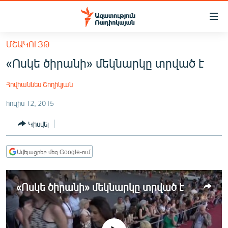
Մատչելիության
հղումներ
Անցնել
ՄՇԱԿՈՒՅԹ
հիմնական
ԱԶԱՏՈՒԹՅՈՒՆ TV
«Ոսկե ծիրանի» մեկնարկը տրված է
բովանդակությանը
ՀԱՅԱՍՏԱՆ
Անցնել
Հովհաննես Շողիկյան
հիմնական
ՔԱՂԱՔԱԿԱՆ
մենյուին
հուլիս 12, 2015
ԸՆՏՐՈՒԹՅՈՒՆՆԵՐ 2026
Որոնում
Կիսվել
ԻՐԱՎՈՒՆՔ
ՀԱՍԱՐԱԿՈՒԹՅՈՒՆ
Ավելացրեք մեզ Google-ում
ՏՆՏԵՍՈՒԹՅՈՒՆ
ՂԱՐԱԲԱՂ
«Ոսկե ծիրանի» մեկնարկը տրված է
ՊԱՏԵՐԱԶՄԻ 6 ՇԱԲԱԹՆԵՐԸ
ՏԱՐԱԾԱՇՐՋԱՆ