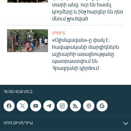
տարի անց. ուր են հասել
կողմերը և ինչ հարցեր են դեռ
մնում չլուծված
ՍՊՈՐՏ
«Օլիմպավան»-ը փակ է.
հավաքականի մարզիկներն
աշխարհի առաջնությանը
պատրաստվում են
Հրազդանի կիրճում
ՀԵՏԵՎԵՔ ՄԵԶ
ՄՈՒԼՏԻՄԵԴԻԱ