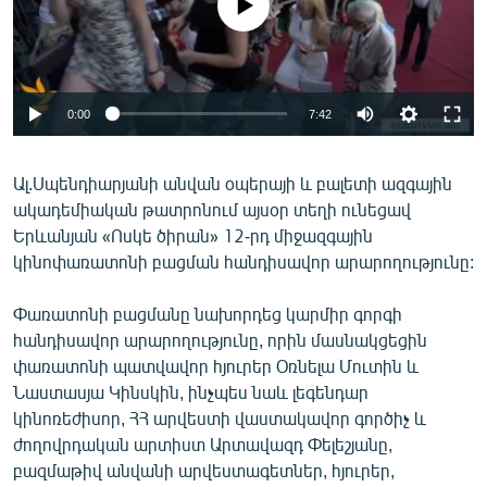
No media source currently available
ՄԻՋԱԶԳԱՅԻՆ
ՄՇԱԿՈՒՅԹ
ՍՊՈՐՏ
0:00
7:42
ՄԵԿՆԱԲԱՆՈՒԹՅՈՒՆ
ՏՏ ԵՒ ԻՆՏԵՐՆԵՏ
Ալ.Սպենդիարյանի անվան օպերայի և բալետի ազգային
ակադեմիական թատրոնում այսօր տեղի ունեցավ
ԿՈՐՈՆԱՎԻՐՈՒՍ
Երևանյան «Ոսկե ծիրան» 12-րդ միջազգային
ԱՐԽԻՎ
կինոփառատոնի բացման հանդիսավոր արարողությունը:
ՏԵՍԱՆՅՈՒԹԵՐ
Փառատոնի բացմանը նախորդեց կարմիր գորգի
ԲԱՆԱՎԵՃ
հանդիսավոր արարողությունը, որին մասնակցեցին
փառատոնի պատվավոր հյուրեր Օռնելա Մուտին և
ՁԳՏԵԼՈՎ ԼԱՎԱԳՈՒՅՆԻՆ
Նաստասյա Կինսկին, ինչպես նաև լեգենդար
ՓՈԴՔԱՍԹ
կինոռեժիսոր, ՀՀ արվեստի վաստակավոր գործիչ և
ժողովրդական արտիստ Արտավազդ Փելեշյանը,
Հայերեն
բազմաթիվ անվանի արվեստագետներ, հյուրեր,