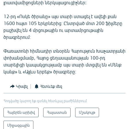
լրատվամիջոցների ներկայացուցիչներ:
English
Русский
12-րդ «Ոսկե ծիրանը» այս տարի ստացել է ավելի քան
1600 հայտ 105 երկրներից։ Ընտրված մոտ 200 ֆիլմերը
բաշխվել են 4 մրցութային ու արտամրցութային
ՀԵՏԵՎԵՔ ՄԵԶ
ծրագրերում։
Փառատոնի հիմնադիր տնօրեն Հարություն Խաչատրյանի
փոխանցմամբ, Հայոց ցեղասպանության 100-րդ
տարելիցի կապակցությամբ այս տարի մտցվել են «Մենք
«Ազատության» բոլոր կայքերը
կանք» և «Այլևս երբեք» ծրագրերը։
Կիսվել
Հետևեք մեզ
Հոդվածը կարող եք գտնել հետևյալ բաժիններում
Հայերեն արխիվ
Հայաստան
Մշակույթ
Միջազգային