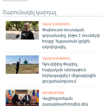
Շարունակել կարդալ
ՀԱՍԱՐԱԿՈՒԹՅՈՒՆ
Փախուստ ռուսական
զորամասից. ինչու է ռուսների
հոսքը Հայաստան կրկին
ակտիվացել
ՀԱՍԱՐԱԿՈՒԹՅՈՒՆ
Գյումրիից Փարիզ․
հայկական անօդաչուն
ներկայացվել է միջազգային
ցուցահանդեսում
ՏԱՐԱԾԱՇՐՋԱՆ
Վաշինգտոնյան
գագաթնաժողովից մեկ