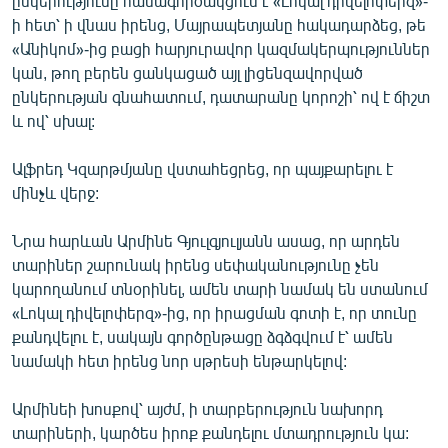
ընկերությունը համագործակցում է «Լոկալ դիվելոփերզ»-
ի հետ՝ ի վնաս իրենց, Մայրապետյանը հակադարձեց, թե
«Անիկոմ»-ից բացի հարյուրավոր կազմակերպություններ
կան, թող բերեն ցանկացած այլ լիցենզավորված
ընկերության գնահատում, դատարանը կորոշի՝ ով է ճիշտ
և ով՝ սխալ:
Ալֆրեդ Կզարթմյանը վստահեցրեց, որ պայքարելու է
մինչև վերջ:
Նրա հարևան Արմինե Գյուլգյուլյանն ասաց, որ արդեն
տարիներ շարունակ իրենց սեփականությունը չեն
կարողանում տնօրինել, ամեն տարի նամակ են ստանում
«Լոկալ դիվելոփերզ»-ից, որ իրացման գոտի է, որ տունը
քանդվելու է, սակայն գործընթացը ձգձգվում է՝ ամեն
նամակի հետ իրենց նոր սթրեսի ենթարկելով:
Արմինեի խոսքով՝ այժմ, ի տարբերություն նախորդ
տարիների, կարծես իրոք քանդելու մտադրություն կա: