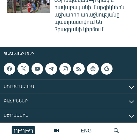
հավաքականի մարզիկներն
աշխարհի առաջնությանը
պատրաստվում են
Հրազդանի կիրճում
ՀԵՏԵՎԵՔ ՄԵԶ
ՄՈՒԼՏԻՄԵԴԻԱ
ԲԱԺԻՆՆԵՐ
ՄԵՐ ՄԱՍԻՆ
ՈՒՂԻՂ
ENG
«Ազատ Եվրոպա/Ազատություն» ռադիոկայան © 2026