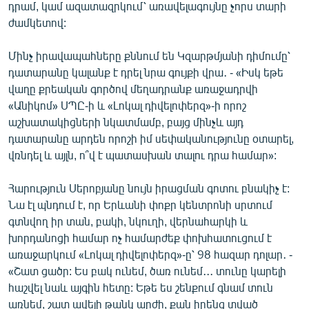
դրամ, կամ ազատազրկում՝ առավելագույնը չորս տարի
ժամկետով:
Մինչ իրավապահները քննում են Կզարթմյանի դիմումը՝
դատարանը կալանք է դրել նրա գույքի վրա․ - «Իսկ եթե
վաղը քրեական գործով մեղադրանք առաջադրվի
«Անիկոմ» ՍՊԸ-ի և «Լոկալ դիվելոփերզ»-ի որոշ
աշխատակիցների նկատմամբ, բայց մինչև այդ
դատարանը արդեն որոշի իմ սեփականությունը օտարել,
վռնդել և այլն, ո՞վ է պատասխան տալու դրա համար»:
Հարություն Սերոբյանը նույն իրացման գոտու բնակիչ է:
Նա էլ պնդում է, որ Երևանի փոքր կենտրոնի սրտում
գտնվող իր տան, բակի, նկուղի, վերնահարկի և
խորդանոցի համար ոչ համարժեք փոխհատուցում է
առաջարկում «Լոկալ դիվելոփերզ»-ը՝ 98 հազար դոլար․ -
«Շատ ցածր: Ես բակ ունեմ, ծառ ունեմ․․․ տունը կարելի
հաշվել նաև այգին հետը: Եթե ես շենքում գնամ տուն
առնեմ, շատ ավելի թանկ արժի, քան իրենց տված