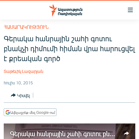
Մատչելիության
հղումներ
Անցնել
ՀԱՍԱՐԱԿՈՒԹՅՈՒՆ
հիմնական
ԱԶԱՏՈՒԹՅՈՒՆ TV
Գերակա հանրային շահի գոտու
բովանդակությանը
ՀԱՅԱՍՏԱՆ
Անցնել
բնակչի դիմումի հիման վրա հարուցվել
հիմնական
ՔԱՂԱՔԱԿԱՆ
է քրեական գործ
մենյուին
ԸՆՏՐՈՒԹՅՈՒՆՆԵՐ 2026
Որոնում
Տաթեւիկ Լազարյան
ԻՐԱՎՈՒՆՔ
հուլիս 10, 2015
ՀԱՍԱՐԱԿՈՒԹՅՈՒՆ
Կիսվել
ՏՆՏԵՍՈՒԹՅՈՒՆ
ՂԱՐԱԲԱՂ
Ավելացրեք մեզ Google-ում
ՊԱՏԵՐԱԶՄԻ 6 ՇԱԲԱԹՆԵՐԸ
Գերակա հանրային շահի գոտու բնակչի դիմումի հիման վրա հարուցվել է քրեական գործ
ՏԱՐԱԾԱՇՐՋԱՆ