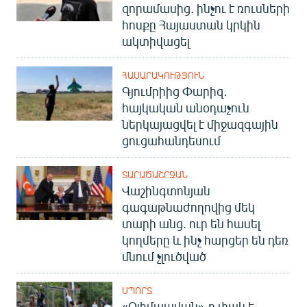
զորամասից. ինչու է ռուսների
հոսքը Հայաստան կրկին
ակտիվացել
ՀԱՍԱՐԱԿՈՒԹՅՈՒՆ
Գյումրիից Փարիզ․
հայկական անօդաչուն
ներկայացվել է միջազգային
ցուցահանդեսում
ՏԱՐԱԾԱՇՐՋԱՆ
Վաշինգտոնյան
գագաթնաժողովից մեկ
տարի անց. ուր են հասել
կողմերը և ինչ հարցեր են դեռ
մնում չլուծված
ՍՊՈՐՏ
«Օլիմպավան»-ը փակ է.