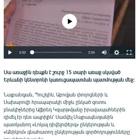
ՄԻՋԱԶԳԱՅԻՆ
ՄՇԱԿՈՒՅԹ
No media source currently available
ՍՊՈՐՏ
ՄԵԿՆԱԲԱՆՈՒԹՅՈՒՆ
ՏՏ ԵՒ ԻՆՏԵՐՆԵՏ
0:00
3:34
ԿՈՐՈՆԱՎԻՐՈՒՍ
Սա առաջին դեպքն է շուրջ 15 տարի առաջ սկսված
ԱՐԽԻՎ
Երևանի կենտրոնի կառուցապատման պատմության մեջ:
ՏԵՍԱՆՅՈՒԹԵՐ
Նալբանդյան, Պուշկին, Աբովյան փողոցների և
ԲԱՆԱՎԵՃ
Սախարովի հրապարակի միջև ընկած գոտու
ՁԳՏԵԼՈՎ ԼԱՎԱԳՈՒՅՆԻՆ
բնակիչներից Ալֆրեդ Կզարթմյանը իրավապահներին
դիմել էր դեռ ապրիլին՝ Սամվել Մայրապետյանին
ՓՈԴՔԱՍԹ
պատկանող «Լոկալ դիվելոփերզ» ընկերության և
«Անիկոմ» գնահատող ընկերության գործողությունները
Հայերեն