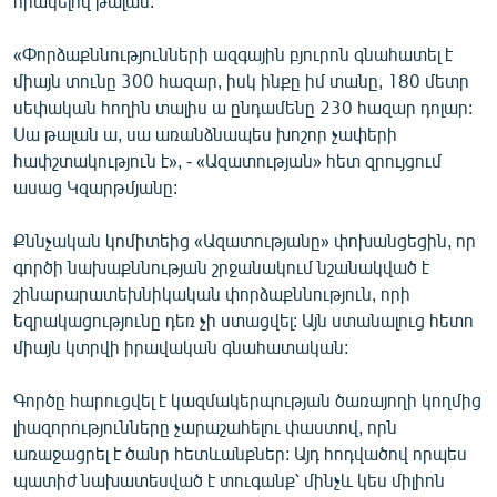
որակելով թալան:
English
«Փորձաքննությունների ազգային բյուրոն գնահատել է
Русский
միայն տունը 300 հազար, իսկ ինքը իմ տանը, 180 մետր
սեփական հողին տալիս ա ընդամենը 230 հազար դոլար:
ՀԵՏԵՎԵՔ ՄԵԶ
Սա թալան ա, սա առանձնապես խոշոր չափերի
հափշտակություն է», - «Ազատության» հետ զրույցում
ասաց Կզարթմյանը:
Քննչական կոմիտեից «Ազատությանը» փոխանցեցին, որ
գործի նախաքննության շրջանակում նշանակված է
«Ազատության» բոլոր կայքերը
շինարարատեխնիկական փորձաքննություն, որի
եզրակացությունը դեռ չի ստացվել: Այն ստանալուց հետո
միայն կտրվի իրավական գնահատական:
Գործը հարուցվել է կազմակերպության ծառայողի կողմից
լիազորությունները չարաշահելու փաստով, որն
առաջացրել է ծանր հետևանքներ: Այդ հոդվածով որպես
պատիժ նախատեսված է տուգանք՝ մինչև կես միլիոն