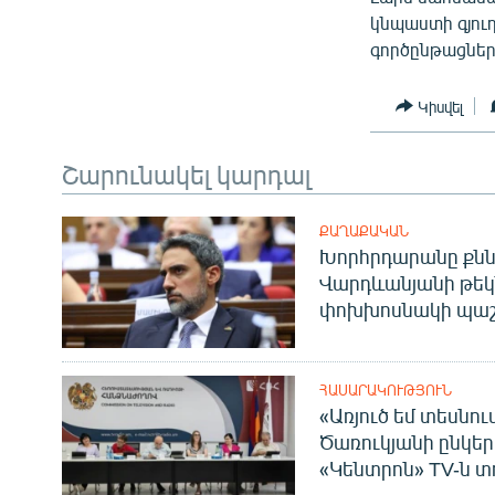
կնպաստի գյո
գործընթացներ
Կիսվել
Շարունակել կարդալ
ՔԱՂԱՔԱԿԱՆ
Խորհրդարանը քնն
Վարդևանյանի թեկ
փոխխոսնակի պաշ
ՀԱՍԱՐԱԿՈՒԹՅՈՒՆ
«Առյուծ եմ տեսնու
Ծառուկյանի ընկեր
«Կենտրոն» TV-ն տ