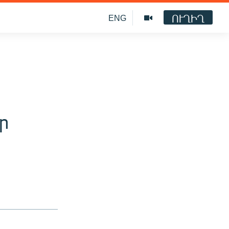
ՈՒՂԻՂ
ENG
ր