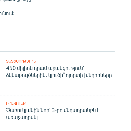
ւնում:
ՏՆՏԵՍՈՒԹՅՈՒՆ
450 միլիոն դրամ աջակցություն՝
ձկնաբույծներին. կլուծի՞ ոլորտի խնդիրները
ԻՐԱՎՈՒՆՔ
Ծառուկյանին նոր՝ 3-րդ մեղադրանքն է
առաջադրվել