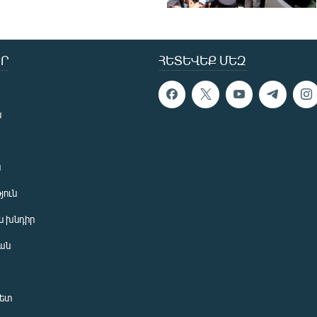
Ր
ՀԵՏԵՎԵՔ ՄԵԶ
ն
ն
յուն
 խնդիր
ան
նետ