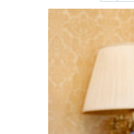
ՄԻՋԱԶԳԱՅԻՆ
ՄՇԱԿՈՒՅԹ
ՍՊՈՐՏ
ՄԵԿՆԱԲԱՆՈՒԹՅՈՒՆ
ՏՏ ԵՒ ԻՆՏԵՐՆԵՏ
ԿՈՐՈՆԱՎԻՐՈՒՍ
ԱՐԽԻՎ
ՏԵՍԱՆՅՈՒԹԵՐ
ԲԱՆԱՎԵՃ
ՁԳՏԵԼՈՎ ԼԱՎԱԳՈՒՅՆԻՆ
ՓՈԴՔԱՍԹ