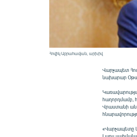
Հովիկ Աբրահամյան, արխիվ
Վարչապետ Հով
նախարար Օթար
Կառավարությա
հաղորդմամբ, 
Վրաստանի անդ
հնարավորությ
«Վարչապետը կ
Լարս սահմանայ