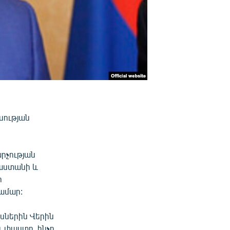
սության
րչության
յաստանի և
ր
համար:
սներին Վերին
ւ փաստը, ինչը