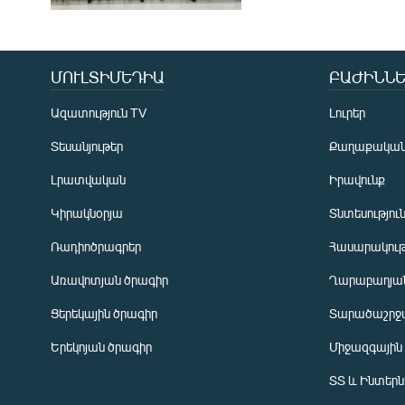
ՄՈՒԼՏԻՄԵԴԻԱ
ԲԱԺԻՆՆԵ
Ազատություն TV
Լուրեր
Տեսանյութեր
Քաղաքակա
Լրատվական
Իրավունք
Կիրակնօրյա
Տնտեսությու
Ռադիոծրագրեր
Հասարակութ
Առավոտյան ծրագիր
Ղարաբաղյան
Ցերեկային ծրագիր
Տարածաշրջ
Հայերեն
Երեկոյան ծրագիր
Միջազգային
English
ՏՏ և Ինտեր
Русский