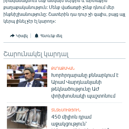
իրականացնում ենք անկախ ներքին և արտաքին
English
քաղաքականություն: Մենք վաճառքի չենք դնում մեր
ինքնիշխանությունը: Շատերին դա դուր չի գալիս, բայց այլ
Русский
կերպ լինել չէր էլ կարող»:
ՀԵՏԵՎԵՔ ՄԵԶ
Կիսվել
Հետևեք մեզ
Շարունակել կարդալ
ՔԱՂԱՔԱԿԱՆ
«Ազատության» բոլոր կայքերը
Խորհրդարանը քննարկում է
Արամ Վարդևանյանի
թեկնածությունը ԱԺ
փոխխոսնակի պաշտոնում
ՏՆՏԵՍՈՒԹՅՈՒՆ
450 միլիոն դրամ
աջակցություն՝