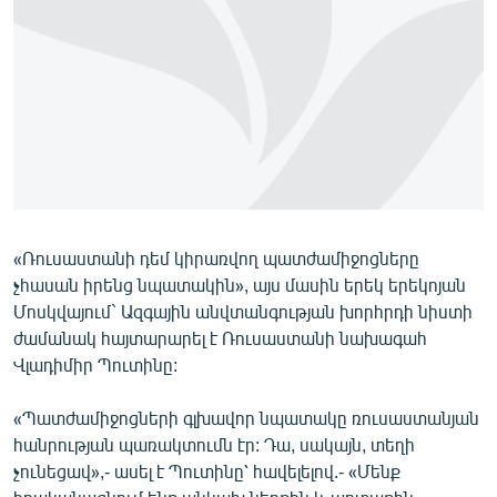
ՄԻՋԱԶԳԱՅԻՆ
ՄՇԱԿՈՒՅԹ
ՍՊՈՐՏ
ՄԵԿՆԱԲԱՆՈՒԹՅՈՒՆ
ՏՏ ԵՒ ԻՆՏԵՐՆԵՏ
ԿՈՐՈՆԱՎԻՐՈՒՍ
«Ռուսաստանի դեմ կիրառվող պատժամիջոցները
ԱՐԽԻՎ
չհասան իրենց նպատակին», այս մասին երեկ երեկոյան
ՏԵՍԱՆՅՈՒԹԵՐ
Մոսկվայում` Ազգային անվտանգության խորհրդի նիստի
ժամանակ հայտարարել է Ռուսաստանի նախագահ
ԲԱՆԱՎԵՃ
Վլադիմիր Պուտինը:
ՁԳՏԵԼՈՎ ԼԱՎԱԳՈՒՅՆԻՆ
«Պատժամիջոցների գլխավոր նպատակը ռուսաստանյան
ՓՈԴՔԱՍԹ
հանրության պառակտումն էր: Դա, սակայն, տեղի
չունեցավ»,- ասել է Պուտինը՝ հավելելով.- «Մենք
Հայերեն