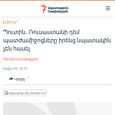
Մատչելիության
հղումներ
Անցնել
ԼՈՒՐԵՐ
հիմնական
ԱԶԱՏՈՒԹՅՈՒՆ TV
Պուտին. Ռուսաստանի դեմ
բովանդակությանը
ՀԱՅԱՍՏԱՆ
Անցնել
պատժամիջոցները իրենց նպատակին
հիմնական
ՔԱՂԱՔԱԿԱՆ
չեն հասել
մենյուին
ԸՆՏՐՈՒԹՅՈՒՆՆԵՐ 2026
Որոնում
Գեւորգ Ստամբոլցյան
ԻՐԱՎՈՒՆՔ
հուլիս 04, 2015
ՀԱՍԱՐԱԿՈՒԹՅՈՒՆ
Կիսվել
ՏՆՏԵՍՈՒԹՅՈՒՆ
ՂԱՐԱԲԱՂ
Ավելացրեք մեզ Google-ում
ՊԱՏԵՐԱԶՄԻ 6 ՇԱԲԱԹՆԵՐԸ
ՏԱՐԱԾԱՇՐՋԱՆ