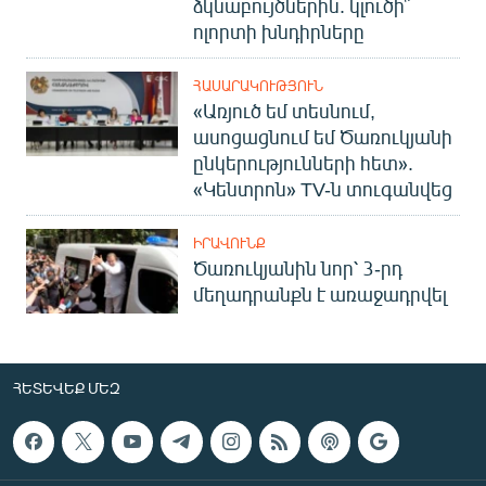
ձկնաբույծներին. կլուծի՞
ոլորտի խնդիրները
ՀԱՍԱՐԱԿՈՒԹՅՈՒՆ
«Առյուծ եմ տեսնում,
ասոցացնում եմ Ծառուկյանի
ընկերությունների հետ».
«Կենտրոն» TV-ն տուգանվեց
ԻՐԱՎՈՒՆՔ
Ծառուկյանին նոր՝ 3-րդ
մեղադրանքն է առաջադրվել
ՀԵՏԵՎԵՔ ՄԵԶ