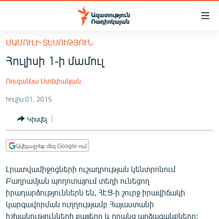
Մատչելիության
հղումներ
Անցնել
ՄԱՄՈՒԼԻ ՏԵՍՈՒԹՅՈՒՆ
հիմնական
ԱԶԱՏՈՒԹՅՈՒՆ TV
Հուլիսի 1-ի մամուլ
բովանդակությանը
ՀԱՅԱՍՏԱՆ
Անցնել
Ռուզաննա Ստեփանյան
հիմնական
ՔԱՂԱՔԱԿԱՆ
մենյուին
հուլիս 01, 2015
ԸՆՏՐՈՒԹՅՈՒՆՆԵՐ 2026
Որոնում
Կիսվել
ԻՐԱՎՈՒՆՔ
ՀԱՍԱՐԱԿՈՒԹՅՈՒՆ
Ավելացրեք մեզ Google-ում
ՏՆՏԵՍՈՒԹՅՈՒՆ
Լրատվամիջոցների ուշադրության կենտրոնում
ՂԱՐԱԲԱՂ
Բաղրամյան պողոտայում տեղի ունեցող
ՊԱՏԵՐԱԶՄԻ 6 ՇԱԲԱԹՆԵՐԸ
իրադարձություններն են, ՀԷՑ-ի շուրջ իրավիճակի
կարգավորման ուղղությամբ Հայաստանի
ՏԱՐԱԾԱՇՐՋԱՆ
իշխանությունների քայլերը և դրանց արձագանքները: