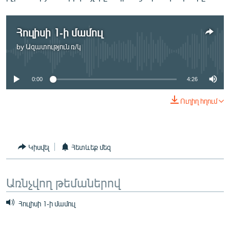
ՄԻՋԱԶԳԱՅԻՆ
ՄՇԱԿՈՒՅԹ
Հուլիսի 1-ի մամուլ
ՍՊՈՐՏ
by
Ազատություն ռ/կ
No media source currently available
ՄԵԿՆԱԲԱՆՈՒԹՅՈՒՆ
0:00
4:26
ՏՏ ԵՒ ԻՆՏԵՐՆԵՏ
ԿՈՐՈՆԱՎԻՐՈՒՍ
Ուղիղ հղում
ԱՐԽԻՎ
ՏԵՍԱՆՅՈՒԹԵՐ
Կիսվել
Հետևեք մեզ
ԲԱՆԱՎԵՃ
ՁԳՏԵԼՈՎ ԼԱՎԱԳՈՒՅՆԻՆ
Առնչվող թեմաներով
ՓՈԴՔԱՍԹ
Հուլիսի 1-ի մամուլ
Հայերեն