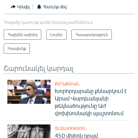
Կիսվել
Հետևեք մեզ
Հոդվածը կարող եք գտնել հետևյալ բաժիններում
Հայերեն արխիվ
Լուրեր
Հասարակություն
Իրավունք
Շարունակել կարդալ
ՔԱՂԱՔԱԿԱՆ
Խորհրդարանը քննարկում է
Արամ Վարդևանյանի
թեկնածությունը ԱԺ
փոխխոսնակի պաշտոնում
ՏՆՏԵՍՈՒԹՅՈՒՆ
450 միլիոն դրամ