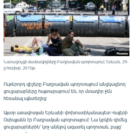
ՄԻՋԱԶԳԱՅԻՆ
ՄՇԱԿՈՒՅԹ
ՍՊՈՐՏ
ՄԵԿՆԱԲԱՆՈՒԹՅՈՒՆ
ՏՏ ԵՒ ԻՆՏԵՐՆԵՏ
ԿՈՐՈՆԱՎԻՐՈՒՍ
Նստացույցի մասնակիցները Բաղրամյան պողոտայում, Երևան, 29-
ը հունիսի, 2015թ․
ԱՐԽԻՎ
ՏԵՍԱՆՅՈՒԹԵՐ
Ութերորդ գիշերը Բաղրամյան պողոտայում անցկացնող
ԲԱՆԱՎԵՃ
ցուցարարները հայտարարում են, որ մտադիր չեն
հեռանալ այնտեղից:
ՁԳՏԵԼՈՎ ԼԱՎԱԳՈՒՅՆԻՆ
ՓՈԴՔԱՍԹ
Այսօր առավոտյան Երևանի փոխոստիկանապետ Վալերի
Օսիպյանն էր Բաղրամյան պողոտայում: Նա կրկին դիմեց
ցուցարարներին՝ կոչ անելով ազատել պողոտան, բայց՝
Հայերեն