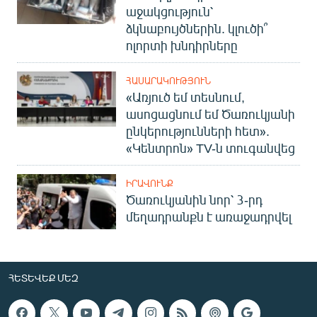
աջակցություն՝
ձկնաբույծներին. կլուծի՞
ոլորտի խնդիրները
ՀԱՍԱՐԱԿՈՒԹՅՈՒՆ
«Առյուծ եմ տեսնում,
ասոցացնում եմ Ծառուկյանի
ընկերությունների հետ».
«Կենտրոն» TV-ն տուգանվեց
ԻՐԱՎՈՒՆՔ
Ծառուկյանին նոր՝ 3-րդ
մեղադրանքն է առաջադրվել
ՀԵՏԵՎԵՔ ՄԵԶ