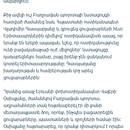
ապարդյուն:
English
Քիչ ավելի ուշ Բաղրամյան պողոտայի նստացույցի
Русский
հատված ժամանեց նաև Հայաստանի ոստիկանապետ
Վլադիմիր Գասպարյանը և զրուցեց ցուցարարների հետ:
ՀԵՏԵՎԵՔ ՄԵԶ
Երիտասարդներին դիմելով՝ ոստիկանապետն ասաց, որ
նրանք են երկրի ապագան, նշեց, որ ոստիկանությունը
ունի բավականաչափ ուժ, միջոցներ՝ նստացույցը
դադարեցնելու համար, բայց իրենք չեն ցանկանում
կոտրել երիտասարդությանը: Գասպարյանը
խաղաղության և համբերության կոչ արեց
«Ազատության» բոլոր կայքերը
ցուցարարներին:
Դրանից առաջ Երևանի փոխոստիկանապետ Վալերի
Օսիպյանը, ժամանելով Բաղրամյան պողոտա,
աղբամանների տակ հայտնաբերել էր մի քանի
մետաղապլաստե ձող, որոնք, ինչպես բացատրեցին
ցուցարարները, պաստառների և դրոշների համար էին:
Օսիպյանը հայտարարեց, որ դրանք դիտարկում է որպես