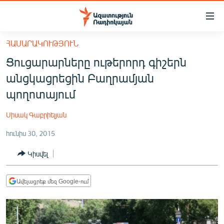
Մատչելիության
հղումներ
Անցնել
ՀԱՍԱՐԱԿՈՒԹՅՈՒՆ
հիմնական
ԱԶԱՏՈՒԹՅՈՒՆ TV
Ցուցարարները ութերորդ գիշերն
բովանդակությանը
ՀԱՅԱՍՏԱՆ
Անցնել
անցկացրեցին Բաղրամյան
հիմնական
ՔԱՂԱՔԱԿԱՆ
պողոտայում
մենյուին
ԸՆՏՐՈՒԹՅՈՒՆՆԵՐ 2026
Որոնում
Սիսակ Գաբրիելյան
ԻՐԱՎՈՒՆՔ
հունիս 30, 2015
ՀԱՍԱՐԱԿՈՒԹՅՈՒՆ
Կիսվել
ՏՆՏԵՍՈՒԹՅՈՒՆ
ՂԱՐԱԲԱՂ
Ավելացրեք մեզ Google-ում
ՊԱՏԵՐԱԶՄԻ 6 ՇԱԲԱԹՆԵՐԸ
ՏԱՐԱԾԱՇՐՋԱՆ