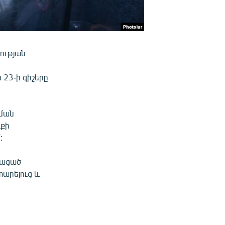
ության
 23-ի գիշերը
տման
նքի
:
կացած
արելուց և