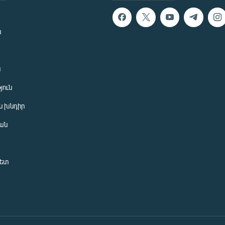
ն
ն
յուն
 խնդիր
ան
նետ