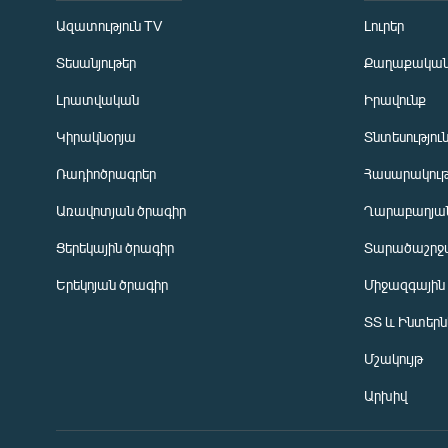
Ազատություն TV
Լուրեր
Տեսանյութեր
Քաղաքակա
Լրատվական
Իրավունք
Կիրակնօրյա
Տնտեսությու
Ռադիոծրագրեր
Հասարակութ
Առավոտյան ծրագիր
Ղարաբաղյան
Ցերեկային ծրագիր
Տարածաշրջ
Հայերեն
Երեկոյան ծրագիր
Միջազգային
English
ՏՏ և Ինտեր
Русский
Մշակույթ
ՀԵՏԵՎԵՔ ՄԵԶ
Արխիվ