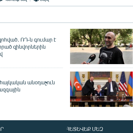
զոհված․ ՌԴ-ն գումար է
որած զինվորներին
վ
 հայկական անօդաչուն
ջազգային
Ր
ՀԵՏԵՎԵՔ ՄԵԶ