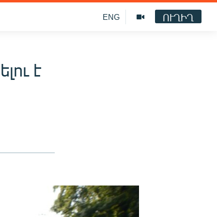
ՈՒՂԻՂ
ENG
լու է