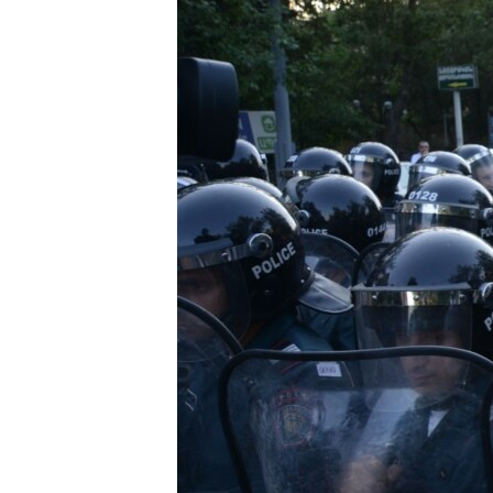
ՄԻՋԱԶԳԱՅԻՆ
ՄՇԱԿՈՒՅԹ
ՍՊՈՐՏ
ՄԵԿՆԱԲԱՆՈՒԹՅՈՒՆ
ՏՏ ԵՒ ԻՆՏԵՐՆԵՏ
ԿՈՐՈՆԱՎԻՐՈՒՍ
ԱՐԽԻՎ
ՏԵՍԱՆՅՈՒԹԵՐ
ԲԱՆԱՎԵՃ
ՁԳՏԵԼՈՎ ԼԱՎԱԳՈՒՅՆԻՆ
ՓՈԴՔԱՍԹ