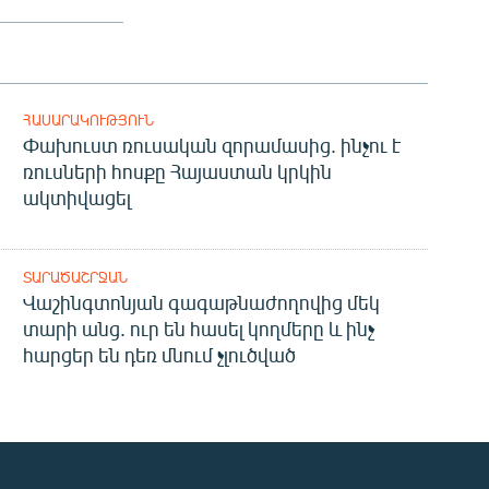
ՀԱՍԱՐԱԿՈՒԹՅՈՒՆ
Փախուստ ռուսական զորամասից. ինչու է
ռուսների հոսքը Հայաստան կրկին
ակտիվացել
ՏԱՐԱԾԱՇՐՋԱՆ
Վաշինգտոնյան գագաթնաժողովից մեկ
տարի անց. ուր են հասել կողմերը և ինչ
հարցեր են դեռ մնում չլուծված