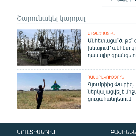
Շարունակել կարդալ
ՄԻՋԱԶԳԱՅԻՆ
Անհետացա՞ծ, թե՞ 
խնայում՝ անհետ կ
դասալիք գրանցելո
ՀԱՍԱՐԱԿՈՒԹՅՈՒՆ
Գյումրիից Փարիզ․
ներկայացվել է մի
ցուցահանդեսում
ՄՈՒԼՏԻՄԵԴԻԱ
ԲԱԺԻՆՆԵ