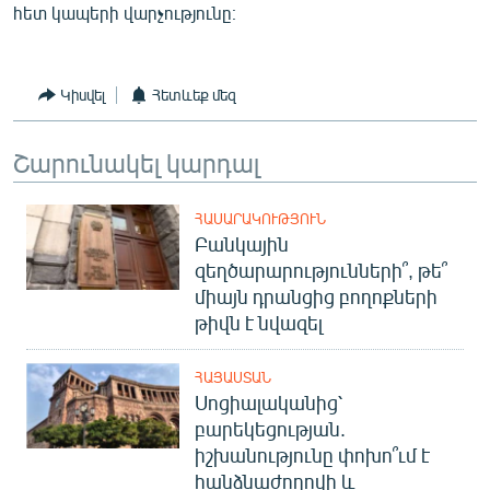
հետ կապերի վարչությունը։
English
Русский
Կիսվել
Հետևեք մեզ
ՀԵՏԵՎԵՔ ՄԵԶ
Շարունակել կարդալ
ՀԱՍԱՐԱԿՈՒԹՅՈՒՆ
Բանկային
«Ազատության» բոլոր կայքերը
զեղծարարությունների՞, թե՞
միայն դրանցից բողոքների
թիվն է նվազել
ՀԱՅԱՍՏԱՆ
Սոցիալականից՝
բարեկեցության.
իշխանությունը փոխո՞ւմ է
հանձնաժողովի և