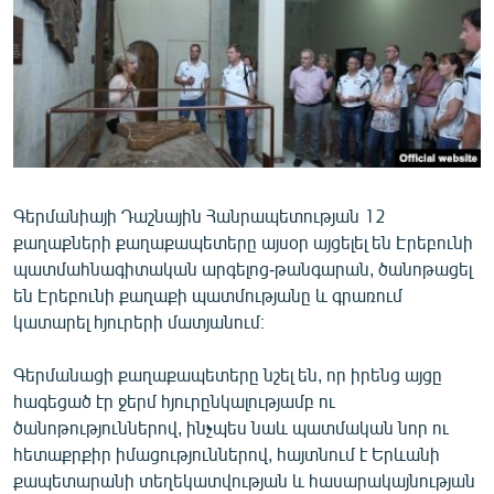
ՄԻՋԱԶԳԱՅԻՆ
ՄՇԱԿՈՒՅԹ
ՍՊՈՐՏ
ՄԵԿՆԱԲԱՆՈՒԹՅՈՒՆ
ՏՏ ԵՒ ԻՆՏԵՐՆԵՏ
Գերմանիայի Դաշնային Հանրապետության 12
ԿՈՐՈՆԱՎԻՐՈՒՍ
քաղաքների քաղաքապետերը այսօր այցելել են Էրեբունի
ԱՐԽԻՎ
պատմահնագիտական արգելոց-թանգարան, ծանոթացել
են Էրեբունի քաղաքի պատմությանը և գրառում
ՏԵՍԱՆՅՈՒԹԵՐ
կատարել հյուրերի մատյանում։
ԲԱՆԱՎԵՃ
Գերմանացի քաղաքապետերը նշել են, որ իրենց այցը
ՁԳՏԵԼՈՎ ԼԱՎԱԳՈՒՅՆԻՆ
հագեցած էր ջերմ հյուրընկալությամբ ու
ՓՈԴՔԱՍԹ
ծանոթություններով, ինչպես նաև պատմական նոր ու
հետաքրքիր իմացություններով, հայտնում է Երևանի
Հայերեն
քապետարանի տեղեկատվության և հասարակայնության