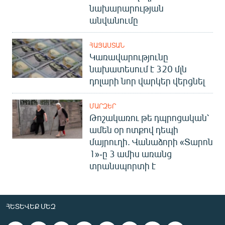
նախարարության
անվանումը
ՀԱՅԱՍՏԱՆ
Կառավարությունը
նախատեսում է 320 մլն
դոլարի նոր վարկեր վերցնել
ՄԱՐԶԵՐ
Թոշակառու թե դպրոցական՝
ամեն օր ոտքով դեպի
մայրուղի. Վանաձորի «Տարոն
1»-ը 3 ամիս առանց
տրանսպորտի է
ՀԵՏԵՎԵՔ ՄԵԶ