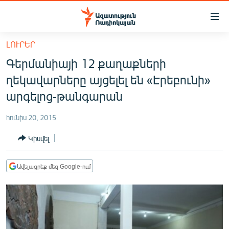
Մատչելիության
հղումներ
Անցնել
ԼՈՒՐԵՐ
հիմնական
ԱԶԱՏՈՒԹՅՈՒՆ TV
Գերմանիայի 12 քաղաքների
բովանդակությանը
ՀԱՅԱՍՏԱՆ
Անցնել
ղեկավարները այցելել են «Էրեբունի»
հիմնական
ՔԱՂԱՔԱԿԱՆ
արգելոց-թանգարան
մենյուին
ԸՆՏՐՈՒԹՅՈՒՆՆԵՐ 2026
Որոնում
հունիս 20, 2015
ԻՐԱՎՈՒՆՔ
Կիսվել
ՀԱՍԱՐԱԿՈՒԹՅՈՒՆ
ՏՆՏԵՍՈՒԹՅՈՒՆ
Ավելացրեք մեզ Google-ում
ՂԱՐԱԲԱՂ
ՊԱՏԵՐԱԶՄԻ 6 ՇԱԲԱԹՆԵՐԸ
ՏԱՐԱԾԱՇՐՋԱՆ