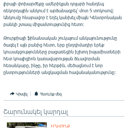
լիրայի փոխարժեքը ամերիկյան դոլարի հանդեպ
ՄԻՋԱԶԳԱՅԻՆ
ռեկորդային անկում է արձանագրել` մոտ 5 տոկոսով:
ՄՇԱԿՈՒՅԹ
Անկումը հնարավոր է եղել կանխել միայն Կենտրոնական
բանկի շտապ միջամտությունից հետո:
ՍՊՈՐՏ
ՄԵԿՆԱԲԱՆՈՒԹՅՈՒՆ
Թուրքիայի ֆինանսական շուկայում անկայունությունը
ծագել է այն բանից հետո, երբ ընդդիմադիր երեք
ՏՏ ԵՒ ԻՆՏԵՐՆԵՏ
կուսակցությունները բացառեցին իշխող իսլամիստների
ԿՈՐՈՆԱՎԻՐՈՒՍ
հետ կոալիցիոն կառավարության ձևավորման
հեռանկարը, ինչը, իր հերթին, մեծացնում է նոր
ԱՐԽԻՎ
ընտրությունների անցկացման հավանականությունը:
ՏԵՍԱՆՅՈՒԹԵՐ
ԲԱՆԱՎԵՃ
Կիսվել
Հետևեք մեզ
ՁԳՏԵԼՈՎ ԼԱՎԱԳՈՒՅՆԻՆ
ՓՈԴՔԱՍԹ
Շարունակել կարդալ
Հայերեն
ԻՐԱՎՈՒՆՔ