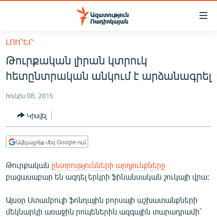
Մատչելիության
հղումներ
Անցնել
ԼՈՒՐԵՐ
հիմնական
ԱԶԱՏՈՒԹՅՈՒՆ TV
Թուրքական լիրան կտրուկ
բովանդակությանը
ՀԱՅԱՍՏԱՆ
Անցնել
հետընտրական անկում է արձանագրել
հիմնական
ՔԱՂԱՔԱԿԱՆ
մենյուին
հունիս 08, 2015
ԸՆՏՐՈՒԹՅՈՒՆՆԵՐ 2026
Որոնում
Կիսվել
ԻՐԱՎՈՒՆՔ
ՀԱՍԱՐԱԿՈՒԹՅՈՒՆ
Ավելացրեք մեզ Google-ում
ՏՆՏԵՍՈՒԹՅՈՒՆ
Թուրքական
ընտրությունների արդյունքները
ՂԱՐԱԲԱՂ
բացասաբար են ազդել երկրի ֆինանսական շուկայի վրա:
ՊԱՏԵՐԱԶՄԻ 6 ՇԱԲԱԹՆԵՐԸ
Այսօր Ստամբուլի ֆոնդային բորսայի աշխատանքների
ՏԱՐԱԾԱՇՐՋԱՆ
մեկնարկի առաջին րոպեներին ազգային տարադրամի`