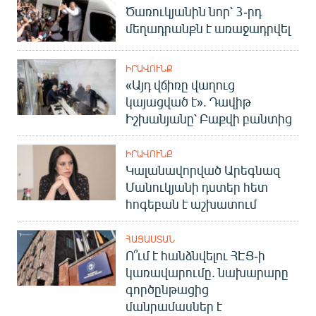
Ծառուկյանին նոր՝ 3-րդ
English
մեղադրանքն է առաջադրվել
Русский
ԻՐԱՎՈՒՆՔ
ՀԵՏԵՎԵՔ ՄԵԶ
«Այդ վճիռը վաղուց
կայացված է». Դավիթ
Իշխանյանը՝ Բաքվի բանտից
ԻՐԱՎՈՒՆՔ
Կալանավորված Արեգնազ
«Ազատության» բոլոր կայքերը
Մանուկյանի դստեր հետ
հոգեբան է աշխատում
ՀԱՅԱՍՏԱՆ
Ո՞ւմ է հանձնվելու ՀԷՑ-ի
կառավարումը. նախարարը
գործընթացից
մանրամասներ է