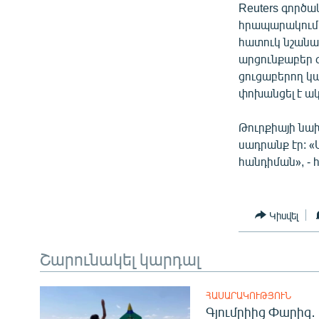
Reuters գործա
հրապարակում 
հատուկ նշանա
արցունքաբեր գ
ցուցաբերող կ
փոխանցել է ա
Թուրքիայի նա
սադրանք էր: «
հանդիման», - 
Կիսվել
Շարունակել կարդալ
ՀԱՍԱՐԱԿՈՒԹՅՈՒՆ
Գյումրիից Փարիզ․