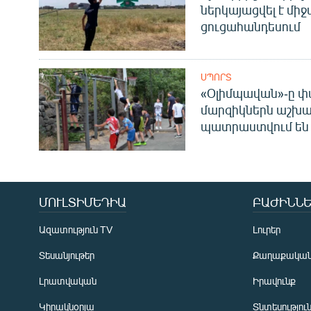
ներկայացվել է մի
ցուցահանդեսում
ՍՊՈՐՏ
«Օլիմպավան»-ը փ
մարզիկներն աշխա
պատրաստվում են 
ՄՈՒԼՏԻՄԵԴԻԱ
ԲԱԺԻՆՆԵ
Ազատություն TV
Լուրեր
Տեսանյութեր
Քաղաքակա
Լրատվական
Իրավունք
Կիրակնօրյա
Տնտեսությու