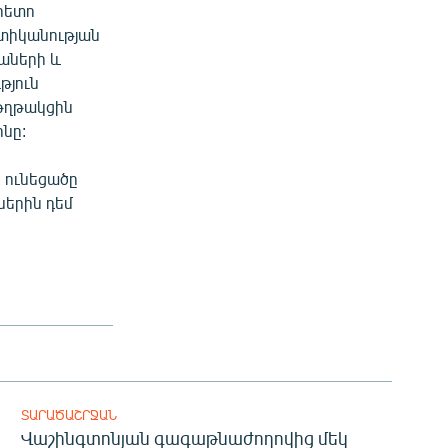
 հետո
ստիկանության
աների և
թյուն
 թղթակցին
նը:
 ունեցածը
ներին դեմ
ՏԱՐԱԾԱՇՐՋԱՆ
Վաշինգտոնյան գագաթնաժողովից մեկ