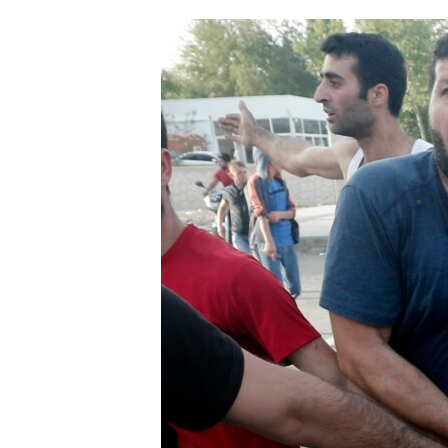
ՄԻՋԱԶԳԱՅԻՆ
ՄՇԱԿՈՒՅԹ
ՍՊՈՐՏ
ՄԵԿՆԱԲԱՆՈՒԹՅՈՒՆ
ՏՏ ԵՒ ԻՆՏԵՐՆԵՏ
ԿՈՐՈՆԱՎԻՐՈՒՍ
ԱՐԽԻՎ
ՏԵՍԱՆՅՈՒԹԵՐ
ԲԱՆԱՎԵՃ
ՁԳՏԵԼՈՎ ԼԱՎԱԳՈՒՅՆԻՆ
ՓՈԴՔԱՍԹ