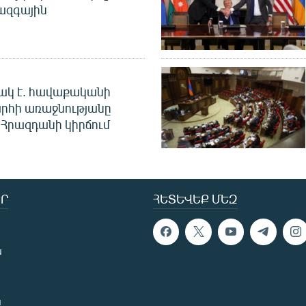
ջազգային
ակ է. հավաքականի
րհի առաջնությանը
Հրազդանի կիրճում
Ր
ՀԵՏԵՎԵՔ ՄԵԶ
ն
ն