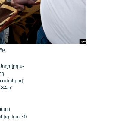
5թ․
 Ժողովրդա-
ող
ուններով՝
184-ը՝
ական
ոնից մոտ 30