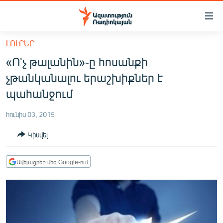
Մատչելիության
հղումներ
Անցնել
ԼՈՒՐԵՐ
հիմնական
ԱԶԱՏՈՒԹՅՈՒՆ TV
«Ո'չ թալանին»-ը հոսանքի
բովանդակությանը
ՀԱՅԱՍՏԱՆ
Անցնել
չթանկանալու երաշխիքներ է
հիմնական
ՔԱՂԱՔԱԿԱՆ
պահանջում
մենյուին
ԸՆՏՐՈՒԹՅՈՒՆՆԵՐ 2026
Որոնում
հունիս 03, 2015
ԻՐԱՎՈՒՆՔ
Կիսվել
ՀԱՍԱՐԱԿՈՒԹՅՈՒՆ
ՏՆՏԵՍՈՒԹՅՈՒՆ
Ավելացրեք մեզ Google-ում
ՂԱՐԱԲԱՂ
ՊԱՏԵՐԱԶՄԻ 6 ՇԱԲԱԹՆԵՐԸ
ՏԱՐԱԾԱՇՐՋԱՆ