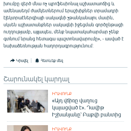
խումբը զերծ մնա ոչ պրոֆեսիոնալ աշխատաոճից և
English
ամենասեղմ ժամկետներում երաշխիքներ տրամադրի
Русский
էլեկտրաէներգիայի սակագնի չթանկանալու մասին,
սկսեն աշխատանքներ սակագնի իջեցման գործընթացի
ուղղությամբ, այլապես, մենք նպատակահարմար չենք
ՀԵՏԵՎԵՔ ՄԵԶ
գտնում նրանց հետագա պաշտոնավարումը», - ասված է
նախաձեռնության հաղորդագրությունում։
Կիսվել
Հետևեք մեզ
«Ազատության» բոլոր կայքերը
Շարունակել կարդալ
ԻՐԱՎՈՒՆՔ
«Այդ վճիռը վաղուց
կայացված է». Դավիթ
Իշխանյանը՝ Բաքվի բանտից
ԻՐԱՎՈՒՆՔ