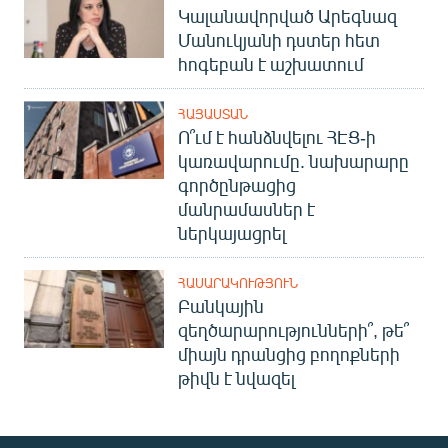
Կալանավորված Արեգնազ
Մանուկյանի դստեր հետ
հոգեբան է աշխատում
ՀԱՅԱՍՏԱՆ
Ո՞ւմ է հանձնվելու ՀԷՑ-ի
կառավարումը. նախարարը
գործընթացից
մանրամասներ է
ներկայացրել
ՀԱՍԱՐԱԿՈՒԹՅՈՒՆ
Բանկային
զեղծարարությունների՞, թե՞
միայն դրանցից բողոքների
թիվն է նվազել