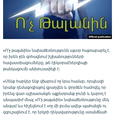
ՄԻՋԱԶԳԱՅԻՆ
ՄՇԱԿՈՒՅԹ
ՍՊՈՐՏ
ՄԵԿՆԱԲԱՆՈՒԹՅՈՒՆ
ՏՏ ԵՒ ԻՆՏԵՐՆԵՏ
«Ո՛չ թալանին» նախաձեռնությունն այսօր հայտարարել է,
ԿՈՐՈՆԱՎԻՐՈՒՍ
որ իրեն չեն գոհացնում իշխանությունների
ԱՐԽԻՎ
հավաստիացումները, թե էլեկտրաէներգիայի
թանկացումն անխուսափելի է:
ՏԵՍԱՆՅՈՒԹԵՐ
ԲԱՆԱՎԵՃ
«Մենք հարկեր ենք վճարում ոչ նրա համար, որպեսզի
նրանք դեմագոգիայով զբաղվեն և փորձեն համոզել, որ
ՁԳՏԵԼՈՎ ԼԱՎԱԳՈՒՅՆԻՆ
իրենց վատ աշխատանքն այլընտրանք չունի և կարող է
ՓՈԴՔԱՍԹ
անպատիժ մնալ։ «Ո՛չ թալանին» նախաձեռնությունը մեկ
անգամ ևս հիշեցնում է «ոչ մի լումա ավել» պահանջն ու
Հայերեն
զգուշացնում է, որ երկրի ղեկավարությունը ստանձնած