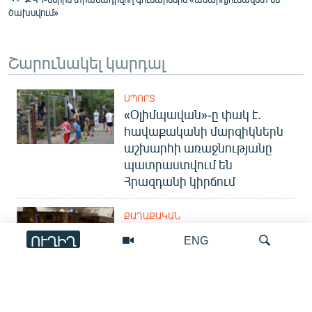
ծախսվում»
Շարունակել կարդալ
ՍՊՈՐՏ
«Օլիմպավան»-ը փակ է.
հավաքականի մարզիկներն
աշխարհի առաջնությանը
պատրաստվում են
Հրազդանի կիրճում
ՔԱՂԱՔԱԿԱՆ
ԱԺ փոխխոսնակի
ՈՒՂԻՂ
ENG
ընդդիմադիր թեկնածուի
վերաբերյալ քննարկումները
եկող շաբաթ կշարունակվեն
Որոնում