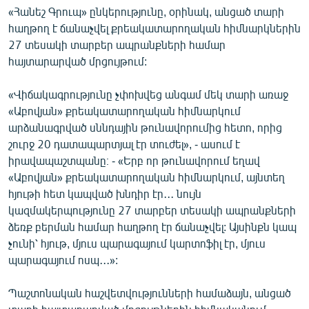
«Հանեշ Գրուպ» ընկերությունը, օրինակ, անցած տարի
English
հաղթող է ճանաչվել քրեակատարողական հիմնարկներին
Русский
27 տեսակի տարբեր ապրանքների համար
հայտարարված մրցույթում:
ՀԵՏԵՎԵՔ ՄԵԶ
«Վիճակագրությունը չփոխվեց անգամ մեկ տարի առաջ
«Աբովյան» քրեակատարողական հիմնարկում
արձանագրված սննդային թունավորումից հետո, որից
շուրջ 20 դատապարտյալ էր տուժել», - ասում է
իրավապաշտպանը։ - «Երբ որ թունավորում եղավ
«Ազատության» բոլոր կայքերը
«Աբովյան» քրեակատարողական հիմնարկում, այնտեղ
հյութի հետ կապված խնդիր էր․․․ նույն
կազմակերպությունը 27 տարբեր տեսակի ապրանքների
ձեռք բերման համար հաղթող էր ճանաչվել: Այսինքն կապ
չունի՝ հյութ, մյուս պարագայում կարտոֆիլ էր, մյուս
պարագայում ոսպ․․․»:
Պաշտոնական հաշվետվությունների համաձայն, անցած