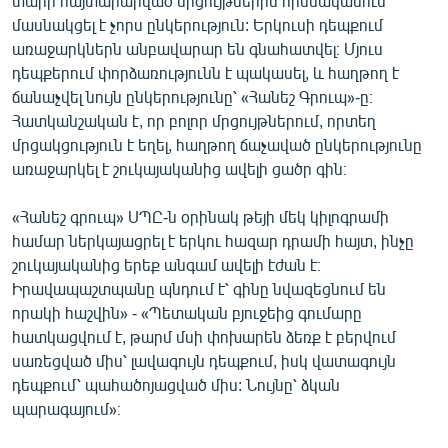
տարի հայտարարված մրցույթներին հիմնականում
մասնակցել է չորս ընկերություն: Երկուսի դեպքում
առաջարկներն անբավարար են գնահատվել։ Մյուս
դեպքերում փորձառությունն է պակասել, և հաղթող է
ճանաչվել նույն ընկերությունը՝ «Հանեշ Գրուպ»-ը։
Հատկանշական է, որ բոլոր մրցույթներում, որտեղ
մրցակցություն է եղել, հաղթող ճաչաված ընկերությունը
առաջարկել է շուկայականից ավելի ցածր գին։
«Հանեշ գրուպ» ՍՊԸ-ն օրինակ թեյի մեկ կիլոգրամի
համար ներկայացրել է երկու հազար դրամի հայտ, ինչը
շուկայականից երեք անգամ ավելի էժան է։
Իրավապաշտպանը պնդում է՝ գինը նվազեցնում են
որակի հաշվին» - «Պետական բյուջեից գումարը
հատկացվում է, թարմ մսի փոխարեն ձեռք է բերվում
սառեցված միս՝ լավագույն դեպքում, իսկ վատագույն
դեպքում՝ պահածոյացված միս: Նույնը՝ ձկան
պարագայում»։