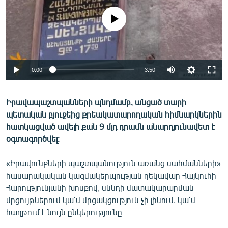
ՄԻՋԱԶԳԱՅԻՆ
No media source currently available
ՄՇԱԿՈՒՅԹ
ՍՊՈՐՏ
ՄԵԿՆԱԲԱՆՈՒԹՅՈՒՆ
0:00
3:50
ՏՏ ԵՒ ԻՆՏԵՐՆԵՏ
ԿՈՐՈՆԱՎԻՐՈՒՍ
Իրավապաշտպանների պնդմամբ, անցած տարի
պետական բյուջեից քրեակատարողական հիմնարկներին
ԱՐԽԻՎ
հատկացված ավելի քան 9 մլդ դրամն անարդյունավետ է
ՏԵՍԱՆՅՈՒԹԵՐ
օգտագործվել։
ԲԱՆԱՎԵՃ
«Իրավունքների պաշտպանություն առանց սահմանների»
ՁԳՏԵԼՈՎ ԼԱՎԱԳՈՒՅՆԻՆ
հասարակական կազմակերպության ղեկավար Հայկուհի
Հարությունյանի խոսքով, սննդի մատակարարման
ՓՈԴՔԱՍԹ
մրցույթներում կա՛մ մրցակցություն չի լինում, կա՛մ
հաղթում է նույն ընկերությունը։
Հայերեն