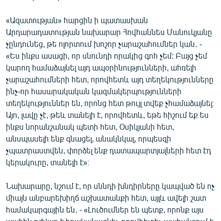
«Ազատության» հարցին ի պատասխան
Արդարադատության նախարար Հովհաննես Մանուկյանը
չընդունեց, թե ոլորտում խոշոր չարաշահումներ կան․ -
«Ես ինքս ասացի, որ սնունդի որակից գոհ չեմ: Բայց չեմ
կարող համաձայնել այդ ապօրինությունների, ահռելի
չարաշահումների հետ, որովհետև այդ տեղեկությունները
ինչ-որ հասարակական կազմակերպությունների
տեղեկություններ են, որոնց հետ թույլ տվեք չհամաձայնել։
Այո, լավը չէ, թեև տանելի է, որովհետև, եթե հիշում եք ես
ինքս նորանշանակ պետի հետ, Օսիկյանի հետ,
անսպասելի ենք գնացել, անակնկալ, որպեսզի
չպատրաստվեն, փորձել ենք դատապարտյալների հետ էդ
կերակուրը, տանելի է»։
Նախարարը, նշում է, որ սննդի խնդիրները կապված են ոչ
միայն անբարեխիղճ աշխատանքի հետ, այլև ավելի շատ
համակարգային են․ - «Լուծումներ են պետք, որոնք այս