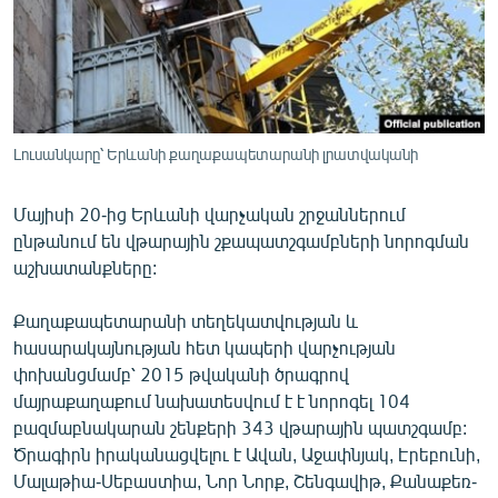
ՄԻՋԱԶԳԱՅԻՆ
ՄՇԱԿՈՒՅԹ
ՍՊՈՐՏ
ՄԵԿՆԱԲԱՆՈՒԹՅՈՒՆ
Լուսանկարը՝ Երևանի քաղաքապետարանի լրատվականի
ՏՏ ԵՒ ԻՆՏԵՐՆԵՏ
Մայիսի 20-ից Երևանի վարչական շրջաններում
ԿՈՐՈՆԱՎԻՐՈՒՍ
ընթանում են վթարային շքապատշգամբների նորոգման
ԱՐԽԻՎ
աշխատանքները:
ՏԵՍԱՆՅՈՒԹԵՐ
Քաղաքապետարանի տեղեկատվության և
ԲԱՆԱՎԵՃ
հասարակայնության հետ կապերի վարչության
փոխանցմամբ՝ 2015 թվականի ծրագրով
ՁԳՏԵԼՈՎ ԼԱՎԱԳՈՒՅՆԻՆ
մայրաքաղաքում նախատեսվում է է նորոգել 104
ՓՈԴՔԱՍԹ
բազմաբնակարան շենքերի 343 վթարային պատշգամբ:
Ծրագիրն իրականացվելու է Ավան, Աջափնյակ, Էրեբունի,
Հայերեն
Մալաթիա-Սեբաստիա, Նոր Նորք, Շենգավիթ, Քանաքեռ-