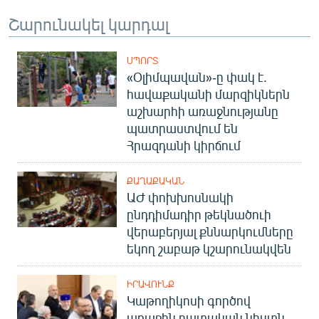
Շարունակել կարդալ
ՍՊՈՐՏ
«Օլիմպավան»-ը փակ է.
հավաքականի մարզիկներն
աշխարհի առաջնությանը
պատրաստվում են
Հրազդանի կիրճում
ՔԱՂԱՔԱԿԱՆ
ԱԺ փոխխոսնակի
ընդդիմադիր թեկնածուի
վերաբերյալ քննարկումները
եկող շաբաթ կշարունակվեն
ԻՐԱՎՈՒՆՔ
Կաթողիկոսի գործով
առաջին դատական նիստն