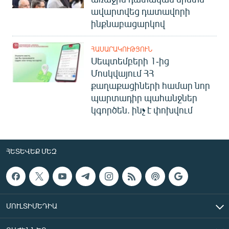
ավարտվեց դատավորի
ինքնաբացարկով
ՀԱՍԱՐԱԿՈՒԹՅՈՒՆ
Սեպտեմբերի 1-ից
Մոսկվայում ՀՀ
քաղաքացիների համար նոր
պարտադիր պահանջներ
կգործեն. ինչ է փոխվում
ՀԵՏԵՎԵՔ ՄԵԶ
ՄՈՒԼՏԻՄԵԴԻԱ