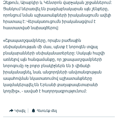
Զեյթուն, Արաբկիր և Կենտրոն վարչական շրջաններում:
English
Ցանկում ներառվել են բազմաբնակարան այն շենքերը,
Русский
որոնցում նման աշխատանքների իրականացումն ավելի
հրատապ է: Վերակառուցումն իրականացվում է
հաստատված նախագծերով:
ՀԵՏԵՎԵՔ ՄԵԶ
«Շքապատշգամբները, որպես բաժնային
սեփականության մի մաս, պետք է նորոգեն տվյալ
բնակարանների սեփականատերերը: Սակայն հաշվի
առնելով այն հանգամանքը, որ շքապատշգամբների
«Ազատության» բոլոր կայքերը
նորոգումը ոչ բոլոր բնակիչներն են ի վիճակի
իրականացնել, նաև անցորդների անվտանգության
ապահովման նկատառումով աշխատանքները
կազմակերպվել են Երևանի քաղաքապետարանի
կողմից», - ասված է հաղորդագրությունում:
Կիսվել
Հետևեք մեզ