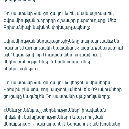
English
Ռուսաստանի «սև ցուցակում» են, մասնավորապես,
Русский
Եվրամիության խորհրդի գլխավոր քարտուղարը, Մեծ
Բրիտանիայի նախկին փոխվարչապետը:
ՀԵՏԵՎԵՔ ՄԵԶ
Եվրամիության ներկայացուցիչները տարակուսանք են
հայտնում այդ ցուցակի կապակցությամբ և քննադատում
այն՝ նկատելով, որ Ռուսաստանը խուսափում է
մեկնաբանություններ և հիմնավորումներ
ներկայացնելուց:
«Ազատության» բոլոր կայքերը
Ռուսաստանի «սև ցուցակում» վերջին ամիսներին
Կրեմլին քննադատող պաշտոնյաներն են: 89 անունների
ցուցակը կազմել են Ռուսաստանի պաշտոնյաները:
«Մենք չունենք այլ տեղեկություններ՝ իրավական
հիմքերի, նախընտրությունների և այդ որոշման
վերաբերյալ», - հայտարարել է Եվրամիության խոսնակը: