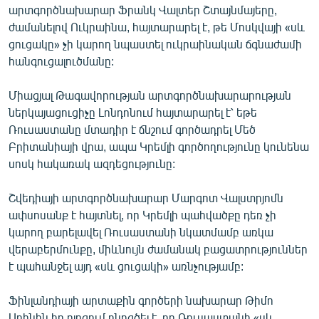
արտգործնախարար Ֆրանկ Վալտեր Շտայնմայերը,
ժամանելով Ուկրաինա, հայտարարել է, թե Մոսկվայի «սև
ցուցակը» չի կարող նպաստել ուկրաինական ճգնաժամի
հանգուցալուծմանը:
Միացյալ Թագավորության արտգործնախարարության
ներկայացուցիչը Լոնդոնում հայտարարել է՝ եթե
Ռուսաստանը մտադիր է ճնշում գործադրել Մեծ
Բրիտանիայի վրա, ապա Կրեմլի գործողությունը կունենա
սոսկ հակառակ ազդեցությունը:
Շվեդիայի արտգործնախարար Մարգոտ Վալստրյոմն
ափսոսանք է հայտնել, որ Կրեմլի պահվածքը դեռ չի
կարող բարելավել Ռուսաստանի նկատմամբ առկա
վերաբերմունքը, միևնույն ժամանակ բացատրություններ
է պահանջել այդ «սև ցուցակի» առնչությամբ:
Ֆինլանդիայի արտաքին գործերի նախարար Թիմո
Սոինին իր բլոգում ընդգծել է, որ Ռուսաստանի «սև