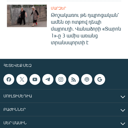
ՄԱՐԶԵՐ
Թոշակառու թե դպրոցական՝
ամեն օր ոտքով դեպի
մայրուղի. Վանաձորի «Տարոն
1»-ը 3 ամիս առանց
տրանսպորտի է
ՀԵՏԵՎԵՔ ՄԵԶ
ՄՈՒԼՏԻՄԵԴԻԱ
ԲԱԺԻՆՆԵՐ
ՄԵՐ ՄԱՍԻՆ