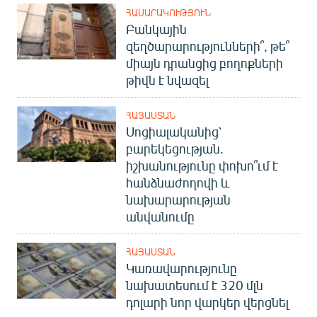
ՀԱՍԱՐԱԿՈՒԹՅՈՒՆ
Բանկային
զեղծարարությունների՞, թե՞
միայն դրանցից բողոքների
թիվն է նվազել
ՀԱՅԱՍՏԱՆ
Սոցիալականից՝
բարեկեցության.
իշխանությունը փոխո՞ւմ է
հանձնաժողովի և
նախարարության
անվանումը
ՀԱՅԱՍՏԱՆ
Կառավարությունը
նախատեսում է 320 մլն
դոլարի նոր վարկեր վերցնել