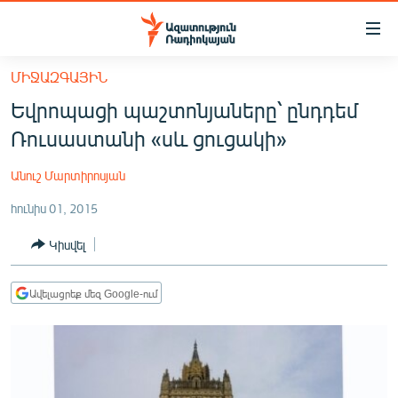
Մատչելիության
հղումներ
Անցնել
ՄԻՋԱԶԳԱՅԻՆ
հիմնական
ԱԶԱՏՈՒԹՅՈՒՆ TV
Եվրոպացի պաշտոնյաները՝ ընդդեմ
բովանդակությանը
ՀԱՅԱՍՏԱՆ
Անցնել
Ռուսաստանի «սև ցուցակի»
հիմնական
ՔԱՂԱՔԱԿԱՆ
մենյուին
Անուշ Մարտիրոսյան
ԸՆՏՐՈՒԹՅՈՒՆՆԵՐ 2026
Որոնում
հունիս 01, 2015
ԻՐԱՎՈՒՆՔ
Կիսվել
ՀԱՍԱՐԱԿՈՒԹՅՈՒՆ
ՏՆՏԵՍՈՒԹՅՈՒՆ
Ավելացրեք մեզ Google-ում
ՂԱՐԱԲԱՂ
ՊԱՏԵՐԱԶՄԻ 6 ՇԱԲԱԹՆԵՐԸ
ՏԱՐԱԾԱՇՐՋԱՆ