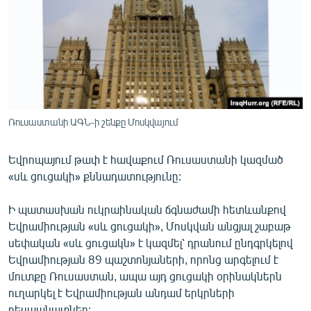
ՄԻՋԱԶԳԱՅԻՆ
ՄՇԱԿՈՒՅԹ
ՍՊՈՐՏ
ՄԵԿՆԱԲԱՆՈՒԹՅՈՒՆ
ՏՏ ԵՒ ԻՆՏԵՐՆԵՏ
Ռուսաստանի ԱԳՆ-ի շենքը Մոսկվայում
ԿՈՐՈՆԱՎԻՐՈՒՍ
Եվրոպայում թափ է հավաքում Ռուսաստանի կազմած
ԱՐԽԻՎ
«սև ցուցակի» քննադատությունը:
ՏԵՍԱՆՅՈՒԹԵՐ
Ի պատասխան ուկրաինական ճգնաժամի հետևանքով
ԲԱՆԱՎԵՃ
Եվրամիության «սև ցուցակի», Մոսկվան անցյալ շաբաթ
ՁԳՏԵԼՈՎ ԼԱՎԱԳՈՒՅՆԻՆ
սեփական «սև ցուցակն» է կազմել՝ դրանում ընդգրկելով
Եվրամիության 89 պաշտոնյաների, որոնց արգելում է
ՓՈԴՔԱՍԹ
մուտքը Ռուսաստան, ապա այդ ցուցակի օրինակներն
ուղարկել է Եվրամիության անդամ երկրների
Հայերեն
դեսպանատներ: