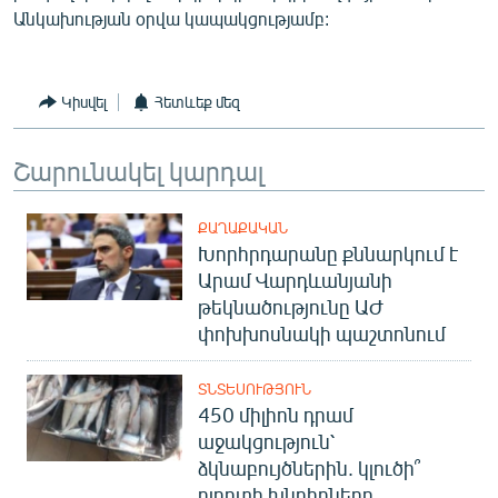
Անկախության օրվա կապակցությամբ:
English
Русский
Կիսվել
Հետևեք մեզ
ՀԵՏԵՎԵՔ ՄԵԶ
Շարունակել կարդալ
ՔԱՂԱՔԱԿԱՆ
Խորհրդարանը քննարկում է
«Ազատության» բոլոր կայքերը
Արամ Վարդևանյանի
թեկնածությունը ԱԺ
փոխխոսնակի պաշտոնում
ՏՆՏԵՍՈՒԹՅՈՒՆ
450 միլիոն դրամ
աջակցություն՝
ձկնաբույծներին. կլուծի՞
ոլորտի խնդիրները