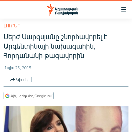
Մատչելիության
հղումներ
Անցնել
ԼՈՒՐԵՐ
հիմնական
ԱԶԱՏՈՒԹՅՈՒՆ TV
Սերժ Սարգսյանը շնորհավորել է
բովանդակությանը
ՀԱՅԱՍՏԱՆ
Անցնել
Արգենտինայի նախագահին,
հիմնական
ՔԱՂԱՔԱԿԱՆ
Հորդանանի թագավորին
մենյուին
ԸՆՏՐՈՒԹՅՈՒՆՆԵՐ 2026
Որոնում
մայիս 25, 2015
ԻՐԱՎՈՒՆՔ
Կիսվել
ՀԱՍԱՐԱԿՈՒԹՅՈՒՆ
ՏՆՏԵՍՈՒԹՅՈՒՆ
Ավելացրեք մեզ Google-ում
ՂԱՐԱԲԱՂ
ՊԱՏԵՐԱԶՄԻ 6 ՇԱԲԱԹՆԵՐԸ
ՏԱՐԱԾԱՇՐՋԱՆ