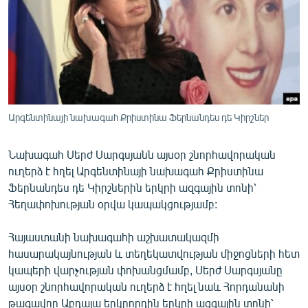
ՄԻՋԱԶԳԱՅԻՆ
ՄՇԱԿՈՒՅԹ
ՍՊՈՐՏ
ՄԵԿՆԱԲԱՆՈՒԹՅՈՒՆ
ՏՏ ԵՒ ԻՆՏԵՐՆԵՏ
Արգենտինայի նախագահ Քրիստինա Ֆերնանդես դե Կիրշներ
ԿՈՐՈՆԱՎԻՐՈՒՍ
Նախագահ Սերժ Սարգսյանն այսօր շնորհավորական
ԱՐԽԻՎ
ուղերձ է հղել Արգենտինայի նախագահ Քրիստինա
ՏԵՍԱՆՅՈՒԹԵՐ
Ֆերնանդես դե Կիրշներին երկրի ազգային տոնի՝
Հեղափոխության օրվա կապակցությամբ:
ԲԱՆԱՎԵՃ
ՁԳՏԵԼՈՎ ԼԱՎԱԳՈՒՅՆԻՆ
Հայաստանի նախագահի աշխատակազմի
հասարակայնության և տեղեկատվության միջոցների հետ
ՓՈԴՔԱՍԹ
կապերի վարչության փոխանցմամբ, Սերժ Սարգսյանը
այսօր շնորհավորական ուղերձ է հղել նաև Հորդանանի
Հայերեն
թագավոր Աբդալա երկրորդին երկրի ազգային տոնի՝