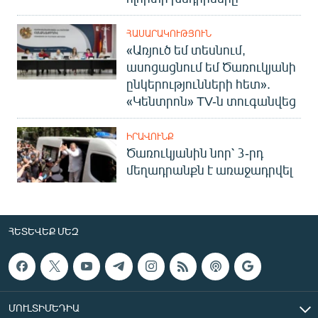
ՀԱՍԱՐԱԿՈՒԹՅՈՒՆ
«Առյուծ եմ տեսնում,
ասոցացնում եմ Ծառուկյանի
ընկերությունների հետ».
«Կենտրոն» TV-ն տուգանվեց
ԻՐԱՎՈՒՆՔ
Ծառուկյանին նոր՝ 3-րդ
մեղադրանքն է առաջադրվել
ՀԵՏԵՎԵՔ ՄԵԶ
ՄՈՒԼՏԻՄԵԴԻԱ