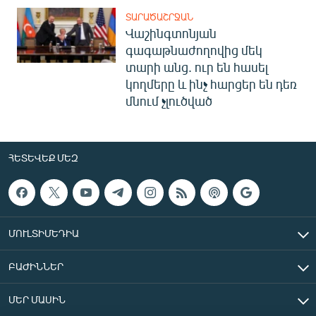
ՏԱՐԱԾԱՇՐՋԱՆ
Վաշինգտոնյան
գագաթնաժողովից մեկ
տարի անց. ուր են հասել
կողմերը և ինչ հարցեր են դեռ
մնում չլուծված
ՀԵՏԵՎԵՔ ՄԵԶ
ՄՈՒԼՏԻՄԵԴԻԱ
ԲԱԺԻՆՆԵՐ
ՄԵՐ ՄԱՍԻՆ