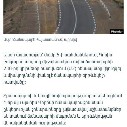
ՄԻՋԱԶԳԱՅԻՆ
ՄՇԱԿՈՒՅԹ
ՍՊՈՐՏ
ՄԵԿՆԱԲԱՆՈՒԹՅՈՒՆ
Ավտոճանապարհ Հայաստանում, արխիվ
ՏՏ ԵՒ ԻՆՏԵՐՆԵՏ
Այսօր առավոտյան՝ ժամը 5-ի սահմաններում, Գորիս
ԿՈՐՈՆԱՎԻՐՈՒՍ
քաղաքով անցնող միջպետական ավտոճանապարհի
ԱՐԽԻՎ
238-րդ կիլոմետր հատվածում (Մ2) հենապատը փլուզվել
և միակողմանի փակել է ճանապարհի երթևեկելի
ՏԵՍԱՆՅՈՒԹԵՐ
հատվածը:
ԲԱՆԱՎԵՃ
Տրանսպորտի և կապի նախարարությունը տեղեկացնում
ՁԳՏԵԼՈՎ ԼԱՎԱԳՈՒՅՆԻՆ
է, որ այս պահին Գորիսի ճանապարհաշինական
ՓՈԴՔԱՍԹ
ընկերության շինարարները լայնածավալ աշխատանքներ
են տանում ճանապարհի մաքրման և երթևեկության
Հայերեն
վերականգնման ուղղությամբ: