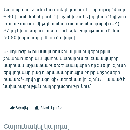
English
Նախարարությունը նաև տեղեկացնում է, որ այսօր՝ ժամը
Русский
6:40-ի սահմաններում, Դիլիջանի թունելից դեպի Դիլիջան
քաղաք տանող միջպետական ավտոճանապարհի (Մ4)
87-րդ կիլոմետրում տեղի է ունեցել քարաթափում՝ մոտ
ՀԵՏԵՎԵՔ ՄԵԶ
50-60 խորանարդ մետր ծավալով:
«Հաղարծին» ճանապարհաշինական ընկերության
շինարարները այս պահին կատարում են ճանապարհի
մաքրման աշխատանքներ: Ճանապարհի երթևեկությունը
«Ազատության» բոլոր կայքերը
երկկողմանի բաց է տրանսպորտային բոլոր միջոցների
համար: Կտրվի լրացուցիչ տեղեկատվություն», - ասված է
նախարարության հաղորդագրությունում։
Կիսվել
Հետևեք մեզ
Շարունակել կարդալ