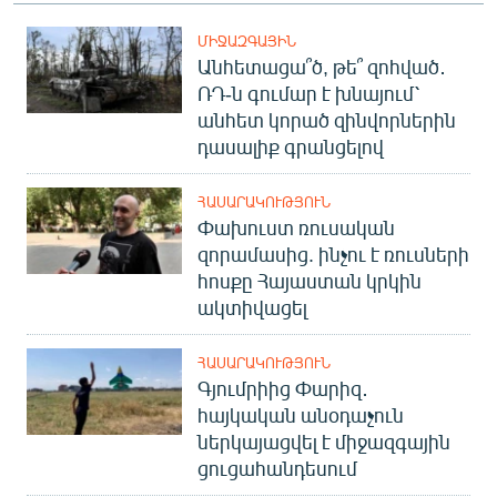
ՄԻՋԱԶԳԱՅԻՆ
Անհետացա՞ծ, թե՞ զոհված․
ՌԴ-ն գումար է խնայում՝
անհետ կորած զինվորներին
դասալիք գրանցելով
ՀԱՍԱՐԱԿՈՒԹՅՈՒՆ
Փախուստ ռուսական
զորամասից. ինչու է ռուսների
հոսքը Հայաստան կրկին
ակտիվացել
ՀԱՍԱՐԱԿՈՒԹՅՈՒՆ
Գյումրիից Փարիզ․
հայկական անօդաչուն
ներկայացվել է միջազգային
ցուցահանդեսում