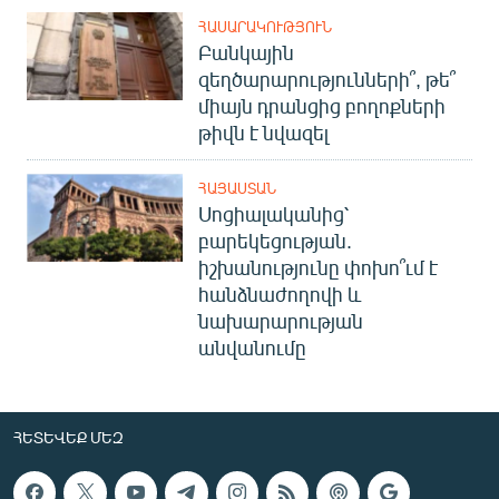
ՀԱՍԱՐԱԿՈՒԹՅՈՒՆ
Բանկային
զեղծարարությունների՞, թե՞
միայն դրանցից բողոքների
թիվն է նվազել
ՀԱՅԱՍՏԱՆ
Սոցիալականից՝
բարեկեցության.
իշխանությունը փոխո՞ւմ է
հանձնաժողովի և
նախարարության
անվանումը
ՀԵՏԵՎԵՔ ՄԵԶ