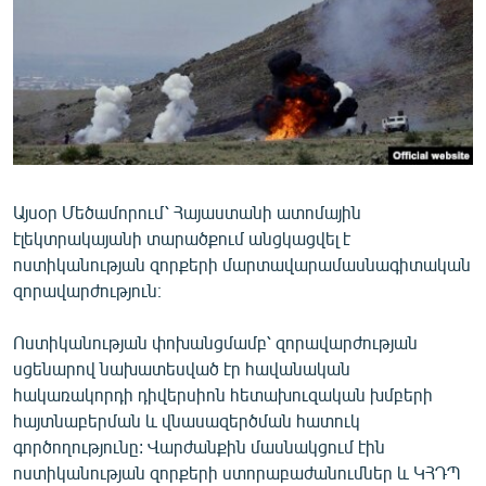
ՄԻՋԱԶԳԱՅԻՆ
ՄՇԱԿՈՒՅԹ
ՍՊՈՐՏ
ՄԵԿՆԱԲԱՆՈՒԹՅՈՒՆ
ՏՏ ԵՒ ԻՆՏԵՐՆԵՏ
Այսօր Մեծամորում՝ Հայաստանի ատոմային
ԿՈՐՈՆԱՎԻՐՈՒՍ
էլեկտրակայանի տարածքում անցկացվել է
ԱՐԽԻՎ
ոստիկանության զորքերի մարտավարամասնագիտական
զորավարժություն։
ՏԵՍԱՆՅՈՒԹԵՐ
ԲԱՆԱՎԵՃ
Ոստիկանության փոխանցմամբ՝ զորավարժության
սցենարով նախատեսված էր հավանական
ՁԳՏԵԼՈՎ ԼԱՎԱԳՈՒՅՆԻՆ
հակառակորդի դիվերսիոն հետախուզական խմբերի
ՓՈԴՔԱՍԹ
հայտնաբերման և վնասազերծման հատուկ
գործողությունը: Վարժանքին մասնակցում էին
Հայերեն
ոստիկանության զորքերի ստորաբաժանումներ և ԿՀԴՊ