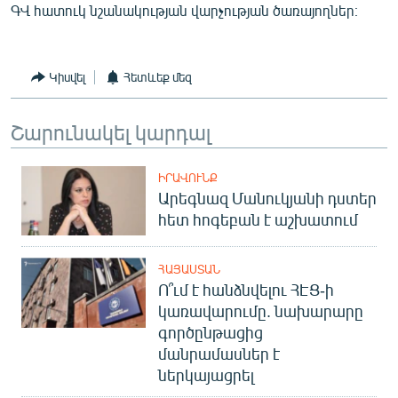
ԳՎ հատուկ նշանակության վարչության ծառայողներ։
English
Русский
Կիսվել
Հետևեք մեզ
ՀԵՏԵՎԵՔ ՄԵԶ
Շարունակել կարդալ
ԻՐԱՎՈՒՆՔ
Արեգնազ Մանուկյանի դստեր
«Ազատության» բոլոր կայքերը
հետ հոգեբան է աշխատում
ՀԱՅԱՍՏԱՆ
Ո՞ւմ է հանձնվելու ՀԷՑ-ի
կառավարումը. նախարարը
գործընթացից
մանրամասներ է
ներկայացրել