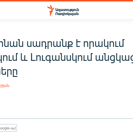
ինան սադրանք է որակում
կում և Լուգանսկում անցկ
ները
րյան
oogle-ում