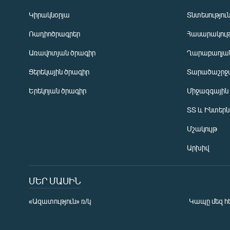
Կիրակնօրյա
Տնտեսությու
Ռադիոծրագրեր
Հասարակութ
Առավոտյան ծրագիր
Ղարաբաղյան
Ցերեկային ծրագիր
Տարածաշրջ
Հայերեն
Երեկոյան ծրագիր
Միջազգային
English
ՏՏ և Ինտեր
Русский
Մշակույթ
ՀԵՏԵՎԵՔ ՄԵԶ
Արխիվ
ՄԵՐ ՄԱՍԻՆ
«Ազատություն» ռ/կ
Կապը մեզ հ
«Ազատության» բոլոր կայքերը