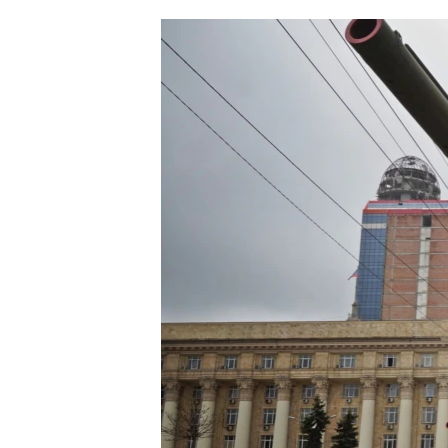
ՄԻՋԱԶԳԱՅԻՆ
ՄՇԱԿՈՒՅԹ
ՍՊՈՐՏ
ՄԵԿՆԱԲԱՆՈՒԹՅՈՒՆ
ՏՏ ԵՒ ԻՆՏԵՐՆԵՏ
ԿՈՐՈՆԱՎԻՐՈՒՍ
ԱՐԽԻՎ
ՏԵՍԱՆՅՈՒԹԵՐ
ԲԱՆԱՎԵՃ
ՁԳՏԵԼՈՎ ԼԱՎԱԳՈՒՅՆԻՆ
ՓՈԴՔԱՍԹ