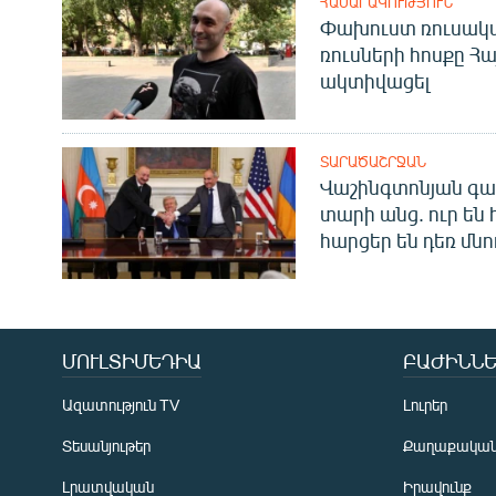
ՀԱՍԱՐԱԿՈՒԹՅՈՒՆ
Փախուստ ռուսական
ռուսների հոսքը Հ
ակտիվացել
ՏԱՐԱԾԱՇՐՋԱՆ
Վաշինգտոնյան գա
տարի անց. ուր են 
հարցեր են դեռ մնո
ՄՈՒԼՏԻՄԵԴԻԱ
ԲԱԺԻՆՆԵ
Ազատություն TV
Լուրեր
Տեսանյութեր
Քաղաքակա
Լրատվական
Իրավունք