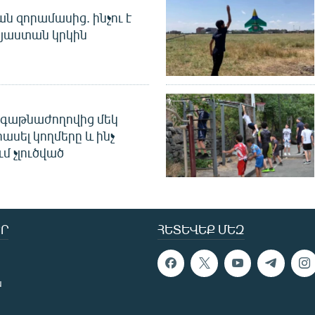
 զորամասից. ինչու է
այաստան կրկին
գաթնաժողովից մեկ
հասել կողմերը և ինչ
ւմ չլուծված
Ր
ՀԵՏԵՎԵՔ ՄԵԶ
ն