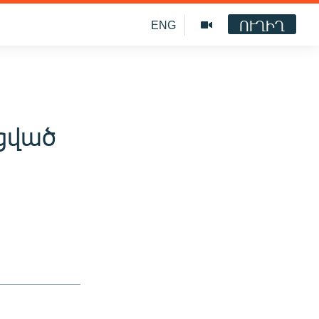
ՈՒՂԻՂ
ENG
ացված