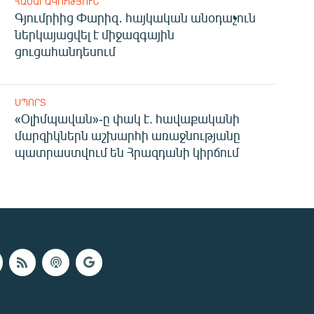
ՀԱՍԱՐԱԿՈՒԹՅՈՒՆ
Գյումրիից Փարիզ․ հայկական անօդաչուն
ներկայացվել է միջազգային
ցուցահանդեսում
ՍՊՈՐՏ
«Օլիմպավան»-ը փակ է. հավաքականի
մարզիկներն աշխարհի առաջնությանը
պատրաստվում են Հրազդանի կիրճում