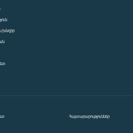
ն
յուն
 խնդիր
ան
նետ
ետ
Հայտարարություններ