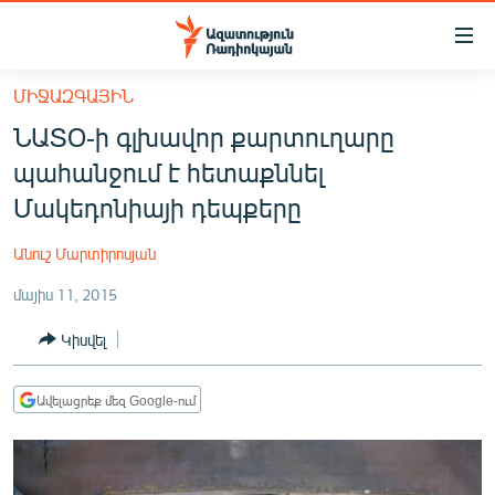
Մատչելիության
հղումներ
Անցնել
ՄԻՋԱԶԳԱՅԻՆ
հիմնական
ԱԶԱՏՈՒԹՅՈՒՆ TV
ՆԱՏՕ-ի գլխավոր քարտուղարը
բովանդակությանը
ՀԱՅԱՍՏԱՆ
Անցնել
պահանջում է հետաքննել
հիմնական
ՔԱՂԱՔԱԿԱՆ
Մակեդոնիայի դեպքերը
մենյուին
ԸՆՏՐՈՒԹՅՈՒՆՆԵՐ 2026
Որոնում
Անուշ Մարտիրոսյան
ԻՐԱՎՈՒՆՔ
մայիս 11, 2015
ՀԱՍԱՐԱԿՈՒԹՅՈՒՆ
Կիսվել
ՏՆՏԵՍՈՒԹՅՈՒՆ
ՂԱՐԱԲԱՂ
Ավելացրեք մեզ Google-ում
ՊԱՏԵՐԱԶՄԻ 6 ՇԱԲԱԹՆԵՐԸ
ՏԱՐԱԾԱՇՐՋԱՆ