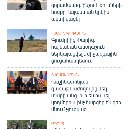
զորամասից. ինչու է ռուսների
հոսքը Հայաստան կրկին
ակտիվացել
ՀԱՍԱՐԱԿՈՒԹՅՈՒՆ
Գյումրիից Փարիզ․
հայկական անօդաչուն
ներկայացվել է միջազգային
ցուցահանդեսում
ՏԱՐԱԾԱՇՐՋԱՆ
Վաշինգտոնյան
գագաթնաժողովից մեկ
տարի անց. ուր են հասել
կողմերը և ինչ հարցեր են դեռ
մնում չլուծված
ՍՊՈՐՏ