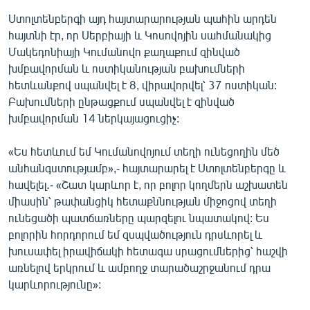
English
Ստոլտենբերգի այդ հայտարարության պահին արդեն
հայտնի էր, որ Սերբիայի և Կոսովոյին սահմանակից
Русский
Մակեդոնիայի Կումանովո քաղաքում զինված
խմբավորման և ոստիկանության բախումների
ՀԵՏԵՎԵՔ ՄԵԶ
հետևանքով սպանվել է 8, վիրավորվել՝ 37 ոստիկան:
Բախումների ընթացքում սպանվել է զինված
խմբավորման 14 ներկայացուցիչ:
«Ես հետևում եմ Կումանովոյում տեղի ունեցողին մեծ
անհանգստությամբ»,- հայտարարել է Ստոլտենբերգը և
«Ազատության» բոլոր կայքերը
հավելել․- «Շատ կարևոր է, որ բոլոր կողմերն աշխատեն
միասին՝ թափանցիկ հետաքննության միջոցով տեղի
ունեցածի պատճառները պարզելու նպատակով: Ես
բոլորին հորդորում եմ զսպվածություն դրսևորել և
խուսափել իրավիճակի հետագա սրացումներից՝ հաշվի
առնելով երկրում և ամբողջ տարածաշրջանում դրա
կարևորությունը»: