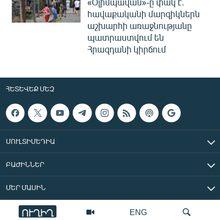
«Օլիմպավան»-ը փակ է.
հավաքականի մարզիկներն
աշխարհի առաջնությանը
պատրաստվում են
Հրազդանի կիրճում
ՀԵՏԵՎԵՔ ՄԵԶ
ՄՈՒԼՏԻՄԵԴԻԱ
ԲԱԺԻՆՆԵՐ
ՄԵՐ ՄԱՍԻՆ
ՈՒՂԻՂ
ENG
«Ազատ Եվրոպա/Ազատություն» ռադիոկայան © 2026