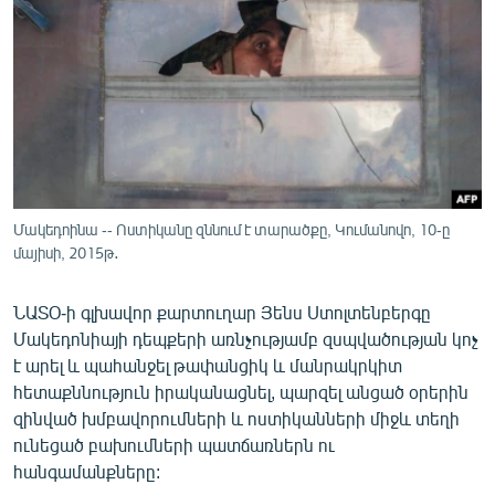
ՄԻՋԱԶԳԱՅԻՆ
ՄՇԱԿՈՒՅԹ
ՍՊՈՐՏ
ՄԵԿՆԱԲԱՆՈՒԹՅՈՒՆ
ՏՏ ԵՒ ԻՆՏԵՐՆԵՏ
ԿՈՐՈՆԱՎԻՐՈՒՍ
Մակեդոինա -- Ոստիկանը զննում է տարածքը, Կումանովո, 10-ը
մայիսի, 2015թ․
ԱՐԽԻՎ
ՏԵՍԱՆՅՈՒԹԵՐ
ՆԱՏՕ-ի գլխավոր քարտուղար Յենս Ստոլտենբերգը
ԲԱՆԱՎԵՃ
Մակեդոնիայի դեպքերի առնչությամբ զսպվածության կոչ
է արել և պահանջել թափանցիկ և մանրակրկիտ
ՁԳՏԵԼՈՎ ԼԱՎԱԳՈՒՅՆԻՆ
հետաքննություն իրականացնել, պարզել անցած օրերին
ՓՈԴՔԱՍԹ
զինված խմբավորումների և ոստիկանների միջև տեղի
ունեցած բախումների պատճառներն ու
հանգամանքները:
Հայերեն