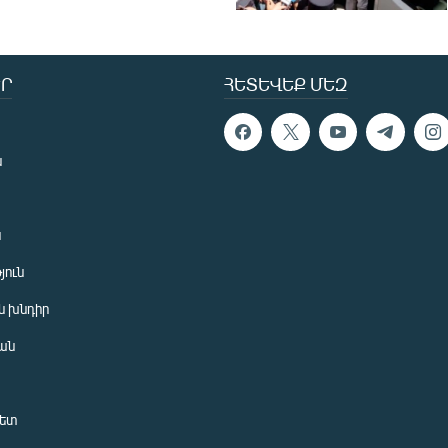
Ր
ՀԵՏԵՎԵՔ ՄԵԶ
ն
ն
յուն
 խնդիր
ան
նետ