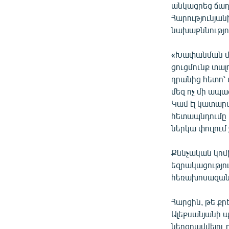
անկացրեց ճաղե
Հարությունյան
նախաքննությու
«Խափանման մի
ցուցմունք տալ
դրանից հետո՝ մ
մեզ ոչ մի ապաց
Կամ էլ կատարվե
հետապնդումը 
ներկա փուլում
Քննչական կոմ
եզրակացությու
հեռախոսազանգ
Հարցին, թե քր
Ալեքսանյանի 
ներգրավվելու ո