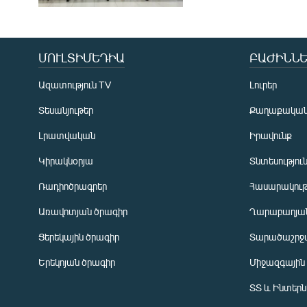
ՄՈՒԼՏԻՄԵԴԻԱ
ԲԱԺԻՆՆԵ
Ազատություն TV
Լուրեր
Տեսանյութեր
Քաղաքակա
Լրատվական
Իրավունք
Կիրակնօրյա
Տնտեսությու
Ռադիոծրագրեր
Հասարակութ
Առավոտյան ծրագիր
Ղարաբաղյան
Ցերեկային ծրագիր
Տարածաշրջ
Հայերեն
Երեկոյան ծրագիր
Միջազգային
English
ՏՏ և Ինտեր
Русский