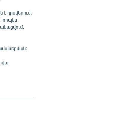
 է դրսվերում,
, որպես
կանացվում,
համաներման:
արվա