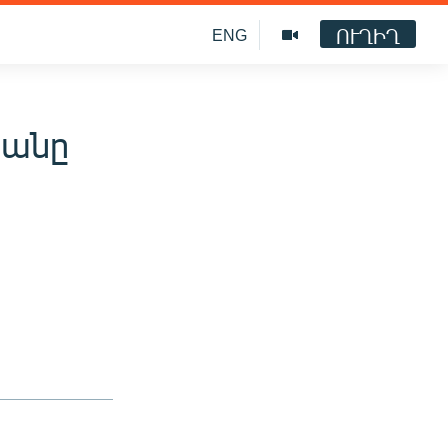
ՈՒՂԻՂ
ENG
պանը