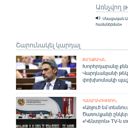
Առնչվող 
Մնացական Ալե
համաներման»
Շարունակել կարդալ
ՔԱՂԱՔԱԿԱՆ
Խորհրդարանը քնն
Վարդևանյանի թեկ
փոխխոսնակի պաշ
ՀԱՍԱՐԱԿՈՒԹՅՈՒՆ
«Առյուծ եմ տեսնու
Ծառուկյանի ընկեր
«Կենտրոն» TV-ն տ