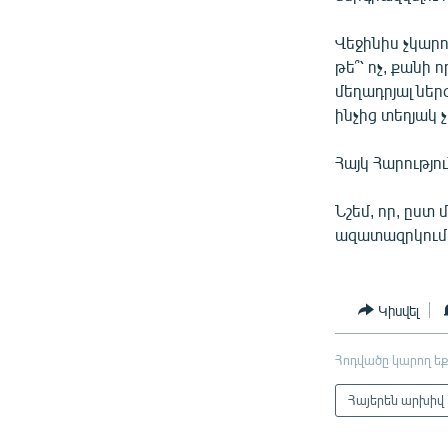
Վեջինիս չկարո
թե՞՝ ոչ, քանի
մեղադրյալ ներ
ինչից տեղյակ չ
Հայկ Հարությո
Նշեմ, որ, ըստ
ազատազրկում
Կիսվել
Հոդվածը կարող եք
Հայերեն արխիվ