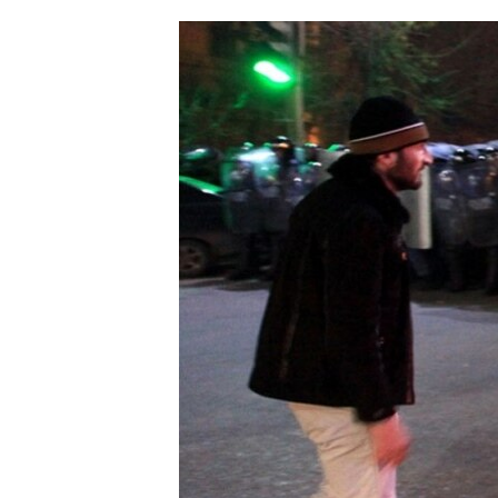
ՄԻՋԱԶԳԱՅԻՆ
ՄՇԱԿՈՒՅԹ
ՍՊՈՐՏ
ՄԵԿՆԱԲԱՆՈՒԹՅՈՒՆ
ՏՏ ԵՒ ԻՆՏԵՐՆԵՏ
ԿՈՐՈՆԱՎԻՐՈՒՍ
ԱՐԽԻՎ
ՏԵՍԱՆՅՈՒԹԵՐ
ԲԱՆԱՎԵՃ
ՁԳՏԵԼՈՎ ԼԱՎԱԳՈՒՅՆԻՆ
ՓՈԴՔԱՍԹ