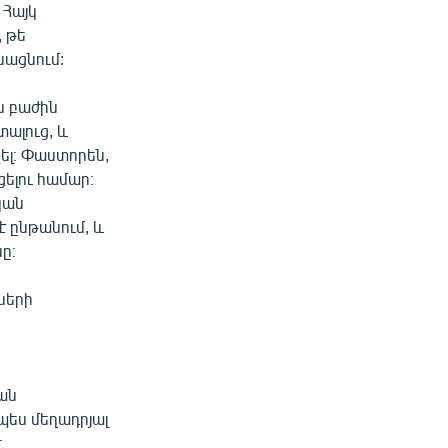
 Հայկ
, թե
նացնում:
ն բաժին
տալուց, և
չել։ Փաստորեն,
ւցելու համար։
ական
 ընթանում, և
ը։
ների
կան
պես մեղադրյալ
։