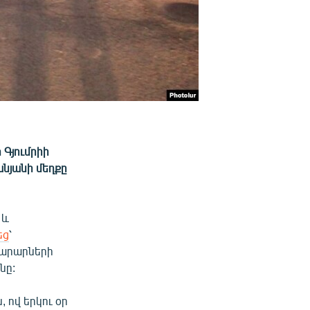
 Գյումրիի
սանյանի մեղքը
և
եց
՝
ւցարարների
նը:
 ով երկու օր