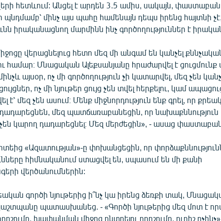
րի հետևում: Անցել է արդեն 3.5 ամիս, սակայն, փաստաբան
ի պնդմամբ՝ մինչ այս պահը համենայն դեպս իրենց հայտնի չէ
նն իրականացնող մարմինն ինչ գործողություններ է իրակա
ջոցը վերացնելուց հետո մեզ մի անգամ են կանչել քննչակա
ու համար։ Մնացական Ալեքսանյանը հրաժարվել է ցուցմունք 
ինչև այսօր, ոչ մի գործողություն չի կատարվել, մեզ չեն կան
ույցներ, ոչ մի նյութեր ցույց չեն տվել հերքելու, կամ ապացո
լ է՝ մեզ չեն ասում։ Մենք միջնորդություն ենք գրել, որ քրե
դադարեցնեն, մեզ պատճառաբանեցին, որ նախաքննություն է
 չեն կարող դադարեցնել։ Մեզ մերժեցին», - ասաց փաստաբան
իտեից «Ազատության»-ը փոխանցեցին, որ փորձաքննություն
նները հիմնականում ստացվել են, սպասում են մի քանի
երի վերծանումներին:
եական գործի նյութերից ի՞նչ կա իրենց ձեռքի տակ, Մնացա
պաշտպանը պատասխանեց. - «Գործի նյութերից մեզ մոտ է որ
րոշումը, խափանման միջոց ընտրելու որոշումը, ուրիշ ոչինչ»