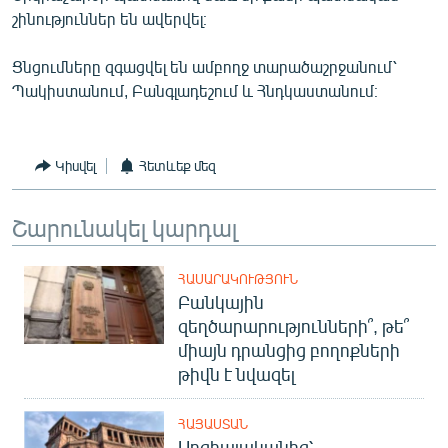
English
շինություններ են ավերվել։
Русский
Ցնցումները զգացվել են ամբողջ տարածաշրջանում՝
Պակիստանում, Բանգլադեշում և Հնդկաստանում։
ՀԵՏԵՎԵՔ ՄԵԶ
Կիսվել
Հետևեք մեզ
Շարունակել կարդալ
«Ազատության» բոլոր կայքերը
ՀԱՍԱՐԱԿՈՒԹՅՈՒՆ
Բանկային
զեղծարարությունների՞, թե՞
միայն դրանցից բողոքների
թիվն է նվազել
ՀԱՅԱՍՏԱՆ
Սոցիալականից՝