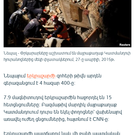
ՄԻՋԱԶԳԱՅԻՆ
ՄՇԱԿՈՒՅԹ
ՍՊՈՐՏ
ՄԵԿՆԱԲԱՆՈՒԹՅՈՒՆ
ՏՏ ԵՒ ԻՆՏԵՐՆԵՏ
Նեպալ - Փրկարարները աշխատում են մայրաքաղաք Կատմանդուի
ԿՈՐՈՆԱՎԻՐՈՒՍ
հյուրանոցներից մեկի փլատակներում, 27-ը ապրիլի, 2015թ․
ԱՐԽԻՎ
Նեպալում
երկրաշարժի
զոհերի թիվն արդեն
ՏԵՍԱՆՅՈՒԹԵՐ
գերազանցում է 4 հազար 400-ը։
ԲԱՆԱՎԵՃ
7.9 մագնիտուդով երկրաշարժին հաջորդել են 15
ՁԳՏԵԼՈՎ ԼԱՎԱԳՈՒՅՆԻՆ
հետցնցումները։ Բազմաթիվ մարդիկ մայրաքաղաք
Կատմանդուում դուրս են եկել փողոցներ՝ վախենալով
ՓՈԴՔԱՍԹ
առավել ուժեղ ցնցումներից, հայտնում է CNN-ը։
Հայերեն
Երկրաշարժի պատճառով նաև մի քանի պատմական