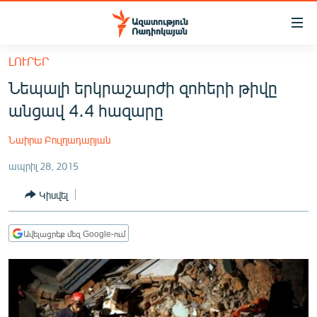
Մատչելիության
հղումներ
Անցնել
ԼՈՒՐԵՐ
հիմնական
ԱԶԱՏՈՒԹՅՈՒՆ TV
Նեպալի երկրաշարժի զոհերի թիվը
բովանդակությանը
ՀԱՅԱՍՏԱՆ
Անցնել
անցավ 4․4 հազարը
հիմնական
ՔԱՂԱՔԱԿԱՆ
մենյուին
Նաիրա Բուլղադարյան
ԸՆՏՐՈՒԹՅՈՒՆՆԵՐ 2026
Որոնում
ապրիլ 28, 2015
ԻՐԱՎՈՒՆՔ
Կիսվել
ՀԱՍԱՐԱԿՈՒԹՅՈՒՆ
ՏՆՏԵՍՈՒԹՅՈՒՆ
Ավելացրեք մեզ Google-ում
ՂԱՐԱԲԱՂ
ՊԱՏԵՐԱԶՄԻ 6 ՇԱԲԱԹՆԵՐԸ
ՏԱՐԱԾԱՇՐՋԱՆ