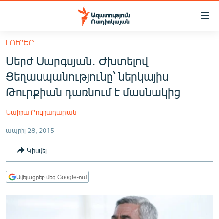
Մատչելիության
հղումներ
Անցնել
ԼՈՒՐԵՐ
հիմնական
ԱԶԱՏՈՒԹՅՈՒՆ TV
Սերժ Սարգսյան․ Ժխտելով
բովանդակությանը
ՀԱՅԱՍՏԱՆ
Անցնել
Ցեղասպանությունը՝ ներկայիս
հիմնական
ՔԱՂԱՔԱԿԱՆ
Թուրքիան դառնում է մասնակից
մենյուին
ԸՆՏՐՈՒԹՅՈՒՆՆԵՐ 2026
Որոնում
Նաիրա Բուլղադարյան
ԻՐԱՎՈՒՆՔ
ապրիլ 28, 2015
ՀԱՍԱՐԱԿՈՒԹՅՈՒՆ
Կիսվել
ՏՆՏԵՍՈՒԹՅՈՒՆ
ՂԱՐԱԲԱՂ
Ավելացրեք մեզ Google-ում
ՊԱՏԵՐԱԶՄԻ 6 ՇԱԲԱԹՆԵՐԸ
ՏԱՐԱԾԱՇՐՋԱՆ