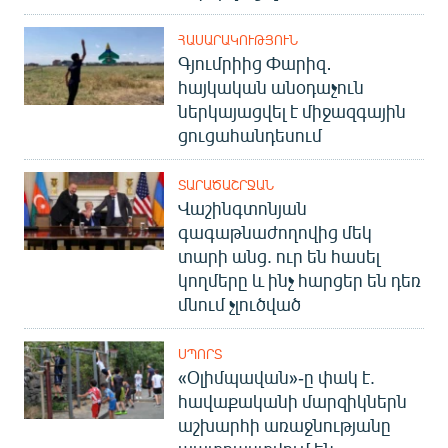
ՀԱՍԱՐԱԿՈՒԹՅՈՒՆ
Գյումրիից Փարիզ․
հայկական անօդաչուն
ներկայացվել է միջազգային
ցուցահանդեսում
ՏԱՐԱԾԱՇՐՋԱՆ
Վաշինգտոնյան
գագաթնաժողովից մեկ
տարի անց. ուր են հասել
կողմերը և ինչ հարցեր են դեռ
մնում չլուծված
ՍՊՈՐՏ
«Օլիմպավան»-ը փակ է.
հավաքականի մարզիկներն
աշխարհի առաջնությանը