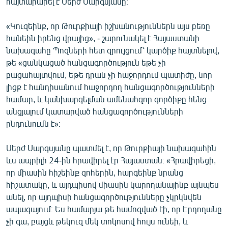
հայտարարել է Սերժ Սարգսյանը։
English
«Կուզեինք, որ Թուրքիայի իշխանություններն այս բեռը
Русский
հանեին իրենց վրայից», - շարունակել է Հայաստանի
նախագահը Պոզների հետ զրույցում՝ կարծիք հայտնելով,
ՀԵՏԵՎԵՔ ՄԵԶ
թե «ցանկացած հանցագործություն եթե չի
բացահայտվում, եթե դրան չի հաջորդում պատիժը, նոր
լիցք է հանդիսանում հաջորդող հանցագործությունների
համար, և կանխարգելման ամենահզոր գործիքը հենց
անցյալում կատարված հանցագործությունների
ընդունումն է»։
«Ազատության» բոլոր կայքերը
Սերժ Սարգսյանը պատմել է, որ Թուրքիայի նախագահին
ևս ապրիլի 24-ին հրավիրել էր Հայաստան։ «Հրավիրեցի,
որ միասին հիշեինք զոհերին, հարգեինք նրանց
հիշատակը, և այդպիսով միասին կարողանայինք այնպես
անել, որ այդպիսի հանցագործությունները չկրկնվեն
ապագայում։ Ես համարյա թե համոզված էի, որ Էրդողանը
չի գա, բայցև թեկուզ մեկ տոկոսով հույս ունեի, և