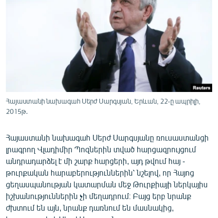
ՄԻՋԱԶԳԱՅԻՆ
ՄՇԱԿՈՒՅԹ
ՍՊՈՐՏ
ՄԵԿՆԱԲԱՆՈՒԹՅՈՒՆ
ՏՏ ԵՒ ԻՆՏԵՐՆԵՏ
ԿՈՐՈՆԱՎԻՐՈՒՍ
Հայաստանի նախագահ Սերժ Սարգսյան, Երևան, 22-ը ապրիլի,
2015թ․
ԱՐԽԻՎ
ՏԵՍԱՆՅՈՒԹԵՐ
Հայաստանի նախագահ Սերժ Սարգսյանը ռուսաստանցի
ԲԱՆԱՎԵՃ
լրագրող Վլադիմիր Պոզներին տված հարցազրույցում
անդրադարձել է մի շարք հարցերի, այդ թվում հայ -
ՁԳՏԵԼՈՎ ԼԱՎԱԳՈՒՅՆԻՆ
թուրքական հարաբերություններին՝ նշելով, որ Հայոց
ՓՈԴՔԱՍԹ
ցեղասպանության կատարման մեջ Թուրքիայի ներկայիս
իշխանություններին չի մեղադրում։ Բայց երբ նրանք
ժխտում են այն, նրանք դառնում են մասնակից,
Հայերեն