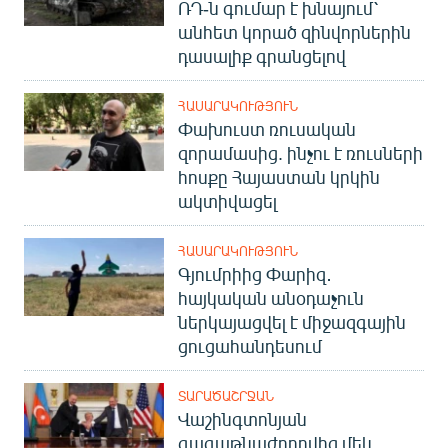
ՌԴ-ն գումար է խնայում՝
անհետ կորած զինվորներին
դասալիք գրանցելով
ՀԱՍԱՐԱԿՈՒԹՅՈՒՆ
Փախուստ ռուսական
զորամասից. ինչու է ռուսների
հոսքը Հայաստան կրկին
ակտիվացել
ՀԱՍԱՐԱԿՈՒԹՅՈՒՆ
Գյումրիից Փարիզ․
հայկական անօդաչուն
ներկայացվել է միջազգային
ցուցահանդեսում
ՏԱՐԱԾԱՇՐՋԱՆ
Վաշինգտոնյան
գագաթնաժողովից մեկ