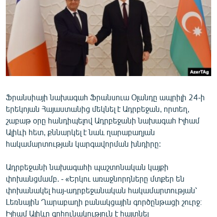
ՄԻՋԱԶԳԱՅԻՆ
ՄՇԱԿՈՒՅԹ
ՍՊՈՐՏ
ՄԵԿՆԱԲԱՆՈՒԹՅՈՒՆ
ՏՏ ԵՒ ԻՆՏԵՐՆԵՏ
ԿՈՐՈՆԱՎԻՐՈՒՍ
Ֆրանսիայի նախագահ Ֆրանսուա Օլանդը ապրիլի 24-ի
երեկոյան Հայաստանից մեկնել է Ադրբեջան, որտեղ,
ԱՐԽԻՎ
շաբաթ օրը հանդիպելով Ադրբեջանի նախագահ Իլհամ
ՏԵՍԱՆՅՈՒԹԵՐ
Ալիևի հետ, քննարկել է նաև ղարաբաղյան
հակամարտության կարգավորման խնդիրը:
ԲԱՆԱՎԵՃ
ՁԳՏԵԼՈՎ ԼԱՎԱԳՈՒՅՆԻՆ
Ադրբեջանի նախագահի պաշտոնական կայքի
փոխանցմամբ. - «Երկու առաջնորդները մտքեր են
ՓՈԴՔԱՍԹ
փոխանակել հայ-ադրբեջանական հակամարտության՝
Լեռնային Ղարաբաղի բանակցային գործընթացի շուրջ։
Հայերեն
Իլհամ Ալիևը գոհունակություն է հայտնել