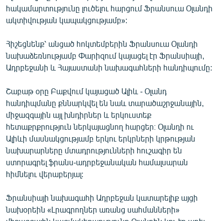
հակամարտությունը լուծելու հարցում Ֆրանսուա Օլանդի
English
ակտիվության կապակցությամբ»:
Русский
Հիշեցնենք՝ անցած հոկտեմբերին Ֆրանսուա Օլանդի
ՀԵՏԵՎԵՔ ՄԵԶ
նախաձեռնությամբ Փարիզում կայացել էր Ֆրանսիայի,
Ադրբեջանի և Հայաստանի նախագահների հանդիպումը:
Շաբաթ օրը Բաքվում կայացած Ալիև - Օլանդ
հանդիպմանը քննարկվել են նաև տարածաշրջանային,
միջազգային այլ խնդիրներ և երկուստեք
«Ազատության» բոլոր կայքերը
հետաքրքրություն ներկայացնող հարցեր։ Օլանդի ու
Ալիևի մասնակցությամբ երկու երկրների կրթության
նախարարները մտադրությունների հուշագիր են
ստորագրել ֆրանս-ադրբեջանական համալսարան
հիմնելու վերաբերյալ:
Ֆրանսիայի նախագահի Ադրբեջան կատարելիք այցի
նախօրեին «Լրագրողներ առանց սահմանների»