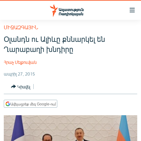
Մատչելիության
հղումներ
Անցնել
ՄԻՋԱԶԳԱՅԻՆ
հիմնական
ԱԶԱՏՈՒԹՅՈՒՆ TV
Օլանդն ու Ալիևը քննարկել են
բովանդակությանը
ՀԱՅԱՍՏԱՆ
Անցնել
Ղարաբաղի խնդիրը
հիմնական
ՔԱՂԱՔԱԿԱՆ
մենյուին
Հրաչ Մելքումյան
ԸՆՏՐՈՒԹՅՈՒՆՆԵՐ 2026
Որոնում
ապրիլ 27, 2015
ԻՐԱՎՈՒՆՔ
Կիսվել
ՀԱՍԱՐԱԿՈՒԹՅՈՒՆ
ՏՆՏԵՍՈՒԹՅՈՒՆ
Ավելացրեք մեզ Google-ում
ՂԱՐԱԲԱՂ
ՊԱՏԵՐԱԶՄԻ 6 ՇԱԲԱԹՆԵՐԸ
ՏԱՐԱԾԱՇՐՋԱՆ