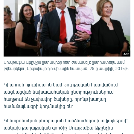
ՄԻՋԱԶԳԱՅԻՆ
ՄՇԱԿՈՒՅԹ
ՍՊՈՐՏ
ՄԵԿՆԱԲԱՆՈՒԹՅՈՒՆ
ՏՏ ԵՒ ԻՆՏԵՐՆԵՏ
ԿՈՐՈՆԱՎԻՐՈՒՍ
Մուսթաֆա Աքընչին ընտանիքի հետ ժամանել է ընտրատեղամաս՝
քվեարկելու, Նիկոսիայի հյուսիսային հատված, 26-ը ապրիլի, 2015թ․
ԱՐԽԻՎ
ՏԵՍԱՆՅՈՒԹԵՐ
Կիպրոսի հյուսիսային կամ թուրքական հատվածում
ԲԱՆԱՎԵՃ
անցկացված նախագահական ընտրություններում
հաղթում են չափավոր ձախերը, որոնք խաղաղ
ՁԳՏԵԼՈՎ ԼԱՎԱԳՈՒՅՆԻՆ
համաձայնագրի կողմնակից են։
ՓՈԴՔԱՍԹ
Կենտրոնական ընտրական հանձնաժողովի տվյալներով՝
անկախ քաղաքական գործիչ Մուսթաֆա Աքընչին
Հայերեն