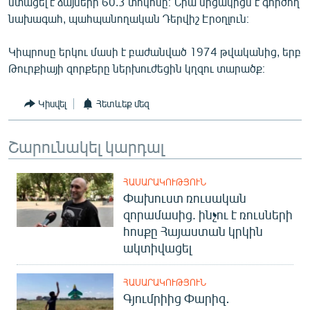
ստացել է ձայների 60.3 տոկոսը։ Նրա մրցակիցն է գործող
English
նախագահ, պահպանողական Դերվիշ Էրօղլուն։
Русский
Կիպրոսը երկու մասի է բաժանված 1974 թվականից, երբ
Թուրքիայի զորքերը ներխուժեցին կղզու տարածք։
ՀԵՏԵՎԵՔ ՄԵԶ
Կիսվել
Հետևեք մեզ
Շարունակել կարդալ
«Ազատության» բոլոր կայքերը
ՀԱՍԱՐԱԿՈՒԹՅՈՒՆ
Փախուստ ռուսական
զորամասից. ինչու է ռուսների
հոսքը Հայաստան կրկին
ակտիվացել
ՀԱՍԱՐԱԿՈՒԹՅՈՒՆ
Գյումրիից Փարիզ․