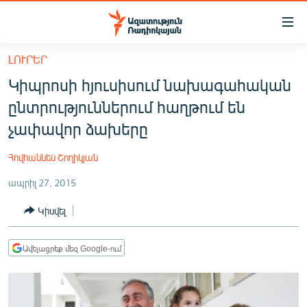
Մատչելիության
հղումներ
Անցնել
ԼՈՒՐԵՐ
հիմնական
ԱԶԱՏՈՒԹՅՈՒՆ TV
Կիպրոսի հյուսիսում նախագահական
բովանդակությանը
ՀԱՅԱՍՏԱՆ
Անցնել
ընտրություններում հաղթում են
հիմնական
ՔԱՂԱՔԱԿԱՆ
չափավոր ձախերը
մենյուին
ԸՆՏՐՈՒԹՅՈՒՆՆԵՐ 2026
Որոնում
Հովհաննես Շողիկյան
ԻՐԱՎՈՒՆՔ
ապրիլ 27, 2015
ՀԱՍԱՐԱԿՈՒԹՅՈՒՆ
Կիսվել
ՏՆՏԵՍՈՒԹՅՈՒՆ
ՂԱՐԱԲԱՂ
Ավելացրեք մեզ Google-ում
ՊԱՏԵՐԱԶՄԻ 6 ՇԱԲԱԹՆԵՐԸ
ՏԱՐԱԾԱՇՐՋԱՆ