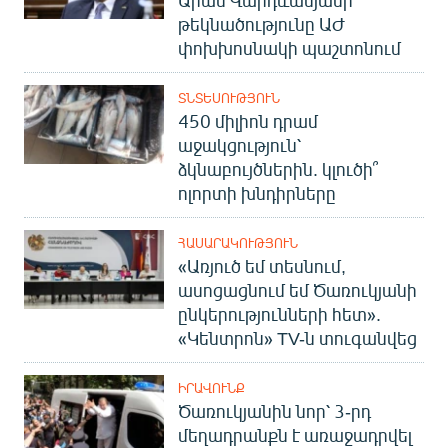
Արամ Վարդևանյանի
թեկնածությունը ԱԺ
փոխխոսնակի պաշտոնում
ՏՆՏԵՍՈՒԹՅՈՒՆ
450 միլիոն դրամ
աջակցություն՝
ձկնաբույծներին. կլուծի՞
ոլորտի խնդիրները
ՀԱՍԱՐԱԿՈՒԹՅՈՒՆ
«Առյուծ եմ տեսնում,
ասոցացնում եմ Ծառուկյանի
ընկերությունների հետ».
«Կենտրոն» TV-ն տուգանվեց
ԻՐԱՎՈՒՆՔ
Ծառուկյանին նոր՝ 3-րդ
մեղադրանքն է առաջադրվել