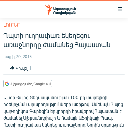
Մատչելիության
հղումներ
Անցնել
ԼՈՒՐԵՐ
հիմնական
ԱԶԱՏՈՒԹՅՈՒՆ TV
Ղպտի ուղղափառ եկեղեցու
բովանդակությանը
ՀԱՅԱՍՏԱՆ
Անցնել
առաջնորդը ժամանեց Հայաստան
հիմնական
ՔԱՂԱՔԱԿԱՆ
մենյուին
ապրիլ 20, 2015
ԸՆՏՐՈՒԹՅՈՒՆՆԵՐ 2026
Որոնում
Կիսվել
ԻՐԱՎՈՒՆՔ
ՀԱՍԱՐԱԿՈՒԹՅՈՒՆ
Ավելացրեք մեզ Google-ում
ՏՆՏԵՍՈՒԹՅՈՒՆ
Այսօր Հայոց Ցեղասպանության 100-րդ տարելիցի
ՂԱՐԱԲԱՂ
ոգեկոչման արարողությունների առիթով, Ամենայն Հայոց
կաթողիկոս Գարեգին երկրորդի հրավերով Հայաստան է
ՊԱՏԵՐԱԶՄԻ 6 ՇԱԲԱԹՆԵՐԸ
ժամանել Ալեքսանդրիայի և Համայն Աֆրիկայի Պապ,
ՏԱՐԱԾԱՇՐՋԱՆ
Ղպտի ուղղափառ եկեղեցու առաջնորդ Նորին սրբություն