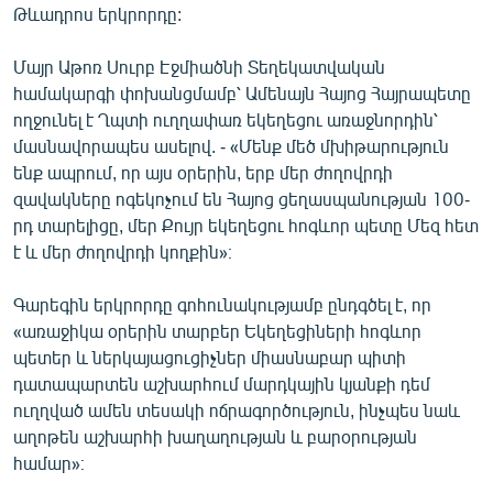
Թևադրոս երկրորդը:
ՄԻՋԱԶԳԱՅԻՆ
ՄՇԱԿՈՒՅԹ
Մայր Աթոռ Սուրբ Էջմիածնի Տեղեկատվական
համակարգի փոխանցմամբ՝ Ամենայն Հայոց Հայրապետը
ՍՊՈՐՏ
ողջունել է Ղպտի ուղղափառ եկեղեցու առաջնորդին՝
ՄԵԿՆԱԲԱՆՈՒԹՅՈՒՆ
մասնավորապես ասելով. - «Մենք մեծ մխիթարություն
ենք ապրում, որ այս օրերին, երբ մեր ժողովրդի
ՏՏ ԵՒ ԻՆՏԵՐՆԵՏ
զավակները ոգեկոչում են Հայոց ցեղասպանության 100-
ԿՈՐՈՆԱՎԻՐՈՒՍ
րդ տարելիցը, մեր Քույր եկեղեցու հոգևոր պետը Մեզ հետ
է և մեր ժողովրդի կողքին»։
ԱՐԽԻՎ
ՏԵՍԱՆՅՈՒԹԵՐ
Գարեգին երկրորդը գոհունակությամբ ընդգծել է, որ
«առաջիկա օրերին տարբեր Եկեղեցիների հոգևոր
ԲԱՆԱՎԵՃ
պետեր և ներկայացուցիչներ միասնաբար պիտի
ՁԳՏԵԼՈՎ ԼԱՎԱԳՈՒՅՆԻՆ
դատապարտեն աշխարհում մարդկային կյանքի դեմ
ուղղված ամեն տեսակի ոճրագործություն, ինչպես նաև
ՓՈԴՔԱՍԹ
աղոթեն աշխարհի խաղաղության և բարօրության
համար»։
Հայերեն