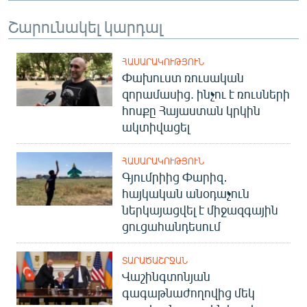
English
Շարունակել կարդալ
Русский
ՀԱՍԱՐԱԿՈՒԹՅՈՒՆ
ՀԵՏԵՎԵՔ ՄԵԶ
Փախուստ ռուսական
զորամասից. ինչու է ռուսների
հոսքը Հայաստան կրկին
ակտիվացել
ՀԱՍԱՐԱԿՈՒԹՅՈՒՆ
«Ազատության» բոլոր կայքերը
Գյումրիից Փարիզ․
հայկական անօդաչուն
ներկայացվել է միջազգային
ցուցահանդեսում
ՏԱՐԱԾԱՇՐՋԱՆ
Վաշինգտոնյան
գագաթնաժողովից մեկ