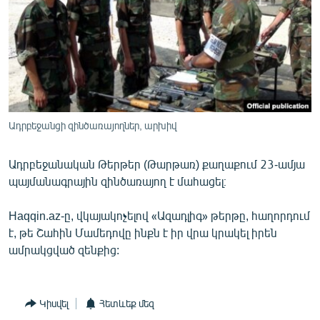
ՄԻՋԱԶԳԱՅԻՆ
ՄՇԱԿՈՒՅԹ
ՍՊՈՐՏ
ՄԵԿՆԱԲԱՆՈՒԹՅՈՒՆ
ՏՏ ԵՒ ԻՆՏԵՐՆԵՏ
Ադրբեջանցի զինծառայողներ, արխիվ
ԿՈՐՈՆԱՎԻՐՈՒՍ
Ադրբեջանական Թերթեր (Թարթառ) քաղաքում 23-ամյա
ԱՐԽԻՎ
պայմանագրային զինծառայող է մահացել։
ՏԵՍԱՆՅՈՒԹԵՐ
Haqqin.az-ը, վկայակոչելով «Ազադլիգ» թերթը, հաղորդում
ԲԱՆԱՎԵՃ
է, թե Շահին Մամեդովը ինքն է իր վրա կրակել իրեն
ՁԳՏԵԼՈՎ ԼԱՎԱԳՈՒՅՆԻՆ
ամրակցված զենքից:
ՓՈԴՔԱՍԹ
Կիսվել
Հետևեք մեզ
Հայերեն