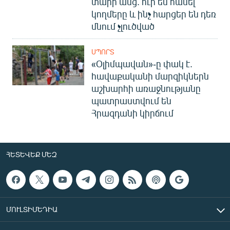
տարի անց. ուր են հասել
կողմերը և ինչ հարցեր են դեռ
մնում չլուծված
ՍՊՈՐՏ
«Օլիմպավան»-ը փակ է.
հավաքականի մարզիկներն
աշխարհի առաջնությանը
պատրաստվում են
Հրազդանի կիրճում
ՀԵՏԵՎԵՔ ՄԵԶ
ՄՈՒԼՏԻՄԵԴԻԱ