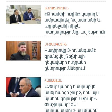
ՏԱՐԱԾԱՇՐՋԱՆ
«Թրամփի ուղին» կարող է
ամրապնդել Հայաստանի և
Ադրբեջանի միջև
խաղաղությունը. Լայթսթոուն
ՄԻՋԱԶԳԱՅԻՆ
Կադիրովը 3-րդ անգամ է
գրանցվել Չեչնիայի
ղեկավարի ուղղակի
ընտրություններում
ՀԱՅԱՍՏԱՆ
«Չենք կարող հանրաքվե
անել հարցի շուրջ, որն այս
պահին գոյություն չունի»․
Փաշինյանը՝ ԵՄ
անդամակցության մասին