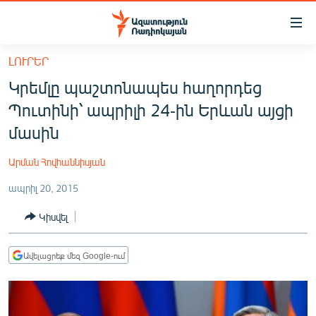
Մատչելիության
հղումներ
Անցնել
ԼՈՒՐԵՐ
հիմնական
ԱԶԱՏՈՒԹՅՈՒՆ TV
Կրեմլը պաշտոնապես հաղորդեց
բովանդակությանը
ՀԱՅԱՍՏԱՆ
Անցնել
Պուտինի՝ ապրիլի 24-ին Երևան այցի
հիմնական
ՔԱՂԱՔԱԿԱՆ
մասին
մենյուին
ԸՆՏՐՈՒԹՅՈՒՆՆԵՐ 2026
Որոնում
Արման Հովհաննիսյան
ԻՐԱՎՈՒՆՔ
ապրիլ 20, 2015
ՀԱՍԱՐԱԿՈՒԹՅՈՒՆ
Կիսվել
ՏՆՏԵՍՈՒԹՅՈՒՆ
ՂԱՐԱԲԱՂ
Ավելացրեք մեզ Google-ում
ՊԱՏԵՐԱԶՄԻ 6 ՇԱԲԱԹՆԵՐԸ
ՏԱՐԱԾԱՇՐՋԱՆ