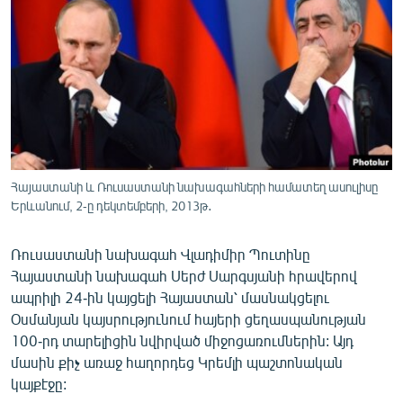
ՄԻՋԱԶԳԱՅԻՆ
ՄՇԱԿՈՒՅԹ
ՍՊՈՐՏ
ՄԵԿՆԱԲԱՆՈՒԹՅՈՒՆ
ՏՏ ԵՒ ԻՆՏԵՐՆԵՏ
ԿՈՐՈՆԱՎԻՐՈՒՍ
Հայաստանի և Ռուսաստանի նախագահների համատեղ ասուլիսը
Երևանում, 2-ը դեկտեմբերի, 2013թ․
ԱՐԽԻՎ
ՏԵՍԱՆՅՈՒԹԵՐ
Ռուսաստանի նախագահ Վլադիմիր Պուտինը
ԲԱՆԱՎԵՃ
Հայաստանի նախագահ Սերժ Սարգսյանի հրավերով
ապրիլի 24-ին կայցելի Հայաստան՝ մասնակցելու
ՁԳՏԵԼՈՎ ԼԱՎԱԳՈՒՅՆԻՆ
Օսմանյան կայսրությունում հայերի ցեղասպանության
ՓՈԴՔԱՍԹ
100-րդ տարելիցին նվիրված միջոցառումներին: Այդ
մասին քիչ առաջ հաղորդեց Կրեմլի պաշտոնական
կայքէջը:
Հայերեն