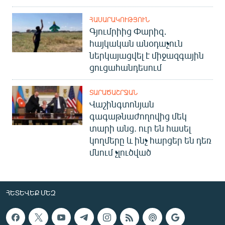
ՀԱՍԱՐԱԿՈՒԹՅՈՒՆ
Գյումրիից Փարիզ․
հայկական անօդաչուն
ներկայացվել է միջազգային
ցուցահանդեսում
ՏԱՐԱԾԱՇՐՋԱՆ
Վաշինգտոնյան
գագաթնաժողովից մեկ
տարի անց. ուր են հասել
կողմերը և ինչ հարցեր են դեռ
մնում չլուծված
ՀԵՏԵՎԵՔ ՄԵԶ