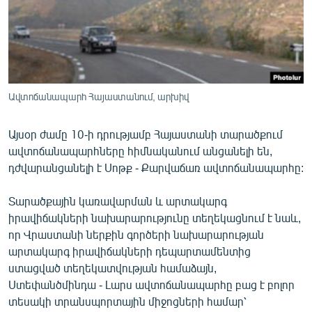
ՄԻՋԱԶԳԱՅԻՆ
ՄՇԱԿՈՒՅԹ
ՍՊՈՐՏ
ՄԵԿՆԱԲԱՆՈՒԹՅՈՒՆ
Ավտոճանապարհ Հայաստանում, արխիվ
ՏՏ ԵՒ ԻՆՏԵՐՆԵՏ
Այսօր ժամը 10-ի դրությամբ Հայաստանի տարածքում
ԿՈՐՈՆԱՎԻՐՈՒՍ
ավտոճանապարհները հիմնականում անցանելի են,
ԱՐԽԻՎ
դժվարանցանելի է Սոթք - Քարվաճառ ավտոճանապարհը:
ՏԵՍԱՆՅՈՒԹԵՐ
Տարածքային կառավարման և արտակարգ
ԲԱՆԱՎԵՃ
իրավիճակների նախարարությունը տեղեկացնում է նաև,
որ Վրաստանի ներքին գործերի նախարարության
ՁԳՏԵԼՈՎ ԼԱՎԱԳՈՒՅՆԻՆ
արտակարգ իրավիճակների դեպարտամենտից
ՓՈԴՔԱՍԹ
ստացված տեղեկատվության համաձայն,
Ստեփանծմինդա - Լարս ավտոճանապարհը բաց է բոլոր
Հայերեն
տեսակի տրանսպորտային միջոցների համար՝