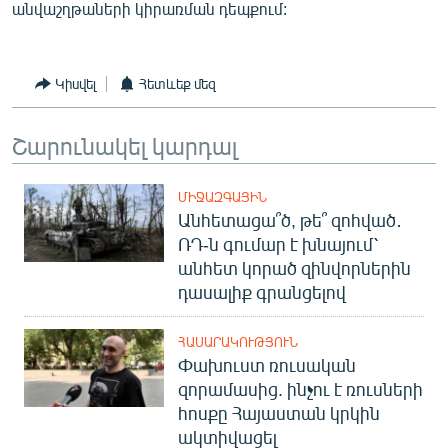
անվաշղթաների կիրառման դեպքում:
English
Русский
Կիսվել
Հետևեք մեզ
ՀԵՏԵՎԵՔ ՄԵԶ
Շարունակել կարդալ
ՄԻՋԱԶԳԱՅԻՆ
Անհետացա՞ծ, թե՞ զոհված․
ՌԴ-ն գումար է խնայում՝
«Ազատության» բոլոր կայքերը
անհետ կորած զինվորներին
դասալիք գրանցելով
ՀԱՍԱՐԱԿՈՒԹՅՈՒՆ
Փախուստ ռուսական
զորամասից. ինչու է ռուսների
հոսքը Հայաստան կրկին
ակտիվացել