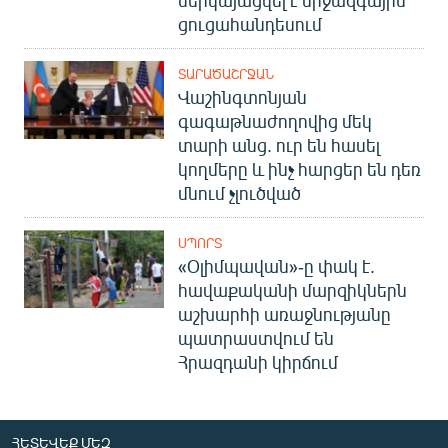
ցուցահանդեսում
ՏԱՐԱԾԱՇՐՋԱՆ
Վաշինգտոնյան
գագաթնաժողովից մեկ
տարի անց. ուր են հասել
կողմերը և ինչ հարցեր են դեռ
մնում չլուծված
ՍՊՈՐՏ
«Օլիմպավան»-ը փակ է.
հավաքականի մարզիկներն
աշխարհի առաջնությանը
պատրաստվում են
Հրազդանի կիրճում
ՀԵՏԵՎԵՔ ՄԵԶ