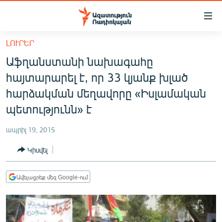
Մատչելիության
հղումներ
Անցնել
ԼՈՒՐԵՐ
հիմնական
ԱԶԱՏՈՒԹՅՈՒՆ TV
Աֆղանստանի նախագահը
բովանդակությանը
ՀԱՅԱՍՏԱՆ
Անցնել
հայտարարել է, որ 33 կյանք խլած
հիմնական
ՔԱՂԱՔԱԿԱՆ
հարձակման մեղավորը «Իսլամական
մենյուին
ԸՆՏՐՈՒԹՅՈՒՆՆԵՐ 2026
պետությունն» է
Որոնում
ԻՐԱՎՈՒՆՔ
ապրիլ 19, 2015
ՀԱՍԱՐԱԿՈՒԹՅՈՒՆ
Կիսվել
ՏՆՏԵՍՈՒԹՅՈՒՆ
ՂԱՐԱԲԱՂ
Ավելացրեք մեզ Google-ում
ՊԱՏԵՐԱԶՄԻ 6 ՇԱԲԱԹՆԵՐԸ
ՏԱՐԱԾԱՇՐՋԱՆ