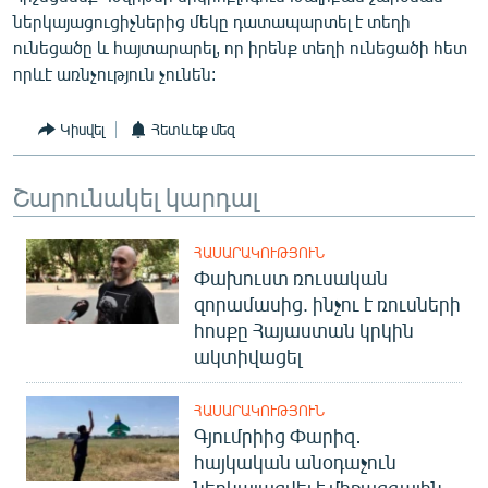
English
ներկայացուցիչներից մեկը դատապարտել է տեղի
ունեցածը և հայտարարել, որ իրենք տեղի ունեցածի հետ
Русский
որևէ առնչություն չունեն:
ՀԵՏԵՎԵՔ ՄԵԶ
Կիսվել
Հետևեք մեզ
Շարունակել կարդալ
ՀԱՍԱՐԱԿՈՒԹՅՈՒՆ
«Ազատության» բոլոր կայքերը
Փախուստ ռուսական
զորամասից. ինչու է ռուսների
հոսքը Հայաստան կրկին
ակտիվացել
ՀԱՍԱՐԱԿՈՒԹՅՈՒՆ
Գյումրիից Փարիզ․
հայկական անօդաչուն
ներկայացվել է միջազգային