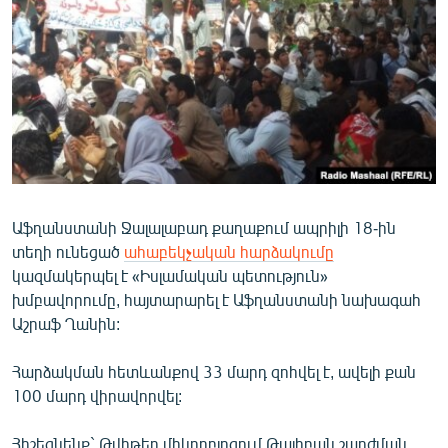
ՄԻՋԱԶԳԱՅԻՆ
ՄՇԱԿՈՒՅԹ
ՍՊՈՐՏ
ՄԵԿՆԱԲԱՆՈՒԹՅՈՒՆ
ՏՏ ԵՒ ԻՆՏԵՐՆԵՏ
ԿՈՐՈՆԱՎԻՐՈՒՍ
Աֆղանստանի Ջալալաբադ քաղաքում ապրիլի 18-ին
ԱՐԽԻՎ
տեղի ունեցած
ահաբեկչական հարձակումը
ՏԵՍԱՆՅՈՒԹԵՐ
կազմակերպել է «Իսլամական պետություն»
խմբավորումը, հայտարարել է Աֆղանստանի նախագահ
ԲԱՆԱՎԵՃ
Աշրաֆ Ղանին:
ՁԳՏԵԼՈՎ ԼԱՎԱԳՈՒՅՆԻՆ
Հարձակման հետևանքով 33 մարդ զոհվել է, ավելի քան
ՓՈԴՔԱՍԹ
100 մարդ վիրավորվել:
Հայերեն
Հիշեցնենք` Թվիթեր միկրոբլոգում Թալիբան շարժման