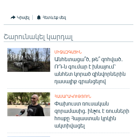
Կիսվել
Հետևեք մեզ
Շարունակել կարդալ
ՄԻՋԱԶԳԱՅԻՆ
Անհետացա՞ծ, թե՞ զոհված․
ՌԴ-ն գումար է խնայում՝
անհետ կորած զինվորներին
դասալիք գրանցելով
ՀԱՍԱՐԱԿՈՒԹՅՈՒՆ
Փախուստ ռուսական
զորամասից. ինչու է ռուսների
հոսքը Հայաստան կրկին
ակտիվացել