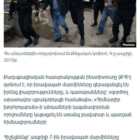
ՄԻՋԱԶԳԱՅԻՆ
ՄՇԱԿՈՒՅԹ
ՍՊՈՐՏ
ՄԵԿՆԱԲԱՆՈՒԹՅՈՒՆ
ՏՏ ԵՒ ԻՆՏԵՐՆԵՏ
ՀԽ անդամներին տեղափոխում են Քննչական կոմիտե, 9-ը ապրիլի,
2015թ.
ԿՈՐՈՆԱՎԻՐՈՒՍ
ԱՐԽԻՎ
Քաղաքացիական հասարակության ինստիտուտը (ՔՀԻ)
ՏԵՍԱՆՅՈՒԹԵՐ
գտնում է, որ իրավապահ մարմինները գերազանցել են
իրենց լիազորությունները, և դատարանները՝ «գործող
ԲԱՆԱՎԵՃ
արատավոր պրակտիկայի համաձայն», «Հիմնադիր
ՁԳՏԵԼՈՎ ԼԱՎԱԳՈՒՅՆԻՆ
խորհրդարան»-ի անդամների կալանավորման
որոշումները կայացրել են առանց բավարար և պատշաճ
ՓՈԴՔԱՍԹ
հիմնավորումների։
Հայերեն
Հիշեցնենք՝ ապրիլի 7-ին իրավապահ մարմինները