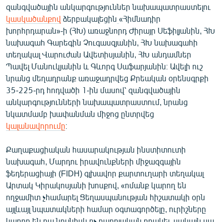
զանգվածային անկարգություններ նախապատրաստելու
English
կասկածանքով
ձերբակալեցին
«Հիմնադիր
Русский
խորհրդարան»-ի (ՀԽ) առաջնորդ Ժիրայր Սեֆիլյանին, ՀԽ
նախագահ Գարեգին Չուգասզյանին, ՀԽ նախագահի
ՀԵՏԵՎԵՔ ՄԵԶ
տեղակալ Վարուժան Ավետիսյանին, ՀԽ անդամներ
Պավել Մանուկյանին և Գևորգ Սաֆարյանին։ Ավելի ուշ
նրանց մեղադրանք առաջադրվեց Քրեական օրենսգրքի
35-225-րդ հոդվածի 1-ին մասով՝ զանգվածային
անկարգությունների նախապատրաստում, նրանց
նկատմամբ խափանման միջոց ընտրվեց
«Ազատության» բոլոր կայքերը
կալանավորումը
։
Քաղաքացիական հասարակության ինստիտուտի
նախագահ, Մարդու իրավունքների միջազգային
ֆեդերացիայի (FIDH) գլխավոր քարտուղարի տեղակալ
Արտակ Կիրակոսյանի խոսքով, «ոմանք կարող են
ողջամիտ չհամարել Ցեղասպանության հիշատակի օրն
այլևայլ նպատակների համար օգտագործելը, ուրիշները
կարող են դա նույնիսկ ոչ բարոյական որակել, սակայն սա