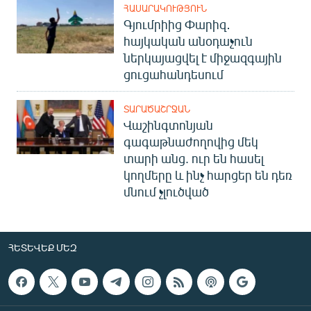
ՀԱՍԱՐԱԿՈՒԹՅՈՒՆ
Գյումրիից Փարիզ․
հայկական անօդաչուն
ներկայացվել է միջազգային
ցուցահանդեսում
ՏԱՐԱԾԱՇՐՋԱՆ
Վաշինգտոնյան
գագաթնաժողովից մեկ
տարի անց. ուր են հասել
կողմերը և ինչ հարցեր են դեռ
մնում չլուծված
ՀԵՏԵՎԵՔ ՄԵԶ