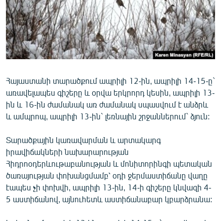
ՄԻՋԱԶԳԱՅԻՆ
ՄՇԱԿՈՒՅԹ
ՍՊՈՐՏ
ՄԵԿՆԱԲԱՆՈՒԹՅՈՒՆ
ՏՏ ԵՒ ԻՆՏԵՐՆԵՏ
Հայաստանի տարածքում ապրիլի 12-ին, ապրիլի 14-15-ը`
առավելապես գիշերը և օրվա երկրորդ կեսին, ապրիլի 13-
ԿՈՐՈՆԱՎԻՐՈՒՍ
ին և 16-ին ժամանակ առ ժամանակ սպասվում է անձրև
ԱՐԽԻՎ
և ամպրոպ, ապրիլի 13-ին` լեռնային շրջաններում` ձյուն:
ՏԵՍԱՆՅՈՒԹԵՐ
Տարածքային կառավարման և արտակարգ
ԲԱՆԱՎԵՃ
իրավիճակների նախարարության
Հիդրոօդերևութաբանության և մոնիտորինգի պետական
ՁԳՏԵԼՈՎ ԼԱՎԱԳՈՒՅՆԻՆ
ծառայության փոխանցմամբ՝ օդի ջերմաստիճանը վաղը
ՓՈԴՔԱՍԹ
էապես չի փոխվի, ապրիլի 13-ին, 14-ի գիշերը կնվազի 4-
5 աստիճանով, այնուհետև աստիճանաբար կբարձրանա:
Հայերեն