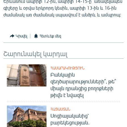
Երևանում ապրիլի 12-ին, ապրիլի 14-15-ը` առավելապես
English
գիշերը և օրվա երկրորդ կեսին, ապրիլի 13-ին և 16-ին
ժամանակ առ ժամանակ սպասվում է անձրև և ամպրոպ:
Русский
ՀԵՏԵՎԵՔ ՄԵԶ
Կիսվել
Հետևեք մեզ
Շարունակել կարդալ
ՀԱՍԱՐԱԿՈՒԹՅՈՒՆ
«Ազատության» բոլոր կայքերը
Բանկային
զեղծարարությունների՞, թե՞
միայն դրանցից բողոքների
թիվն է նվազել
ՀԱՅԱՍՏԱՆ
Սոցիալականից՝
բարեկեցության.