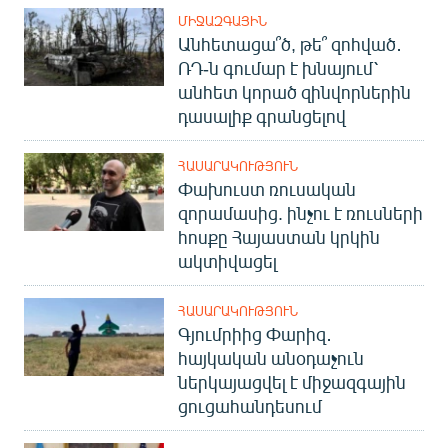
ՄԻՋԱԶԳԱՅԻՆ
Անհետացա՞ծ, թե՞ զոհված․
ՌԴ-ն գումար է խնայում՝
անհետ կորած զինվորներին
դասալիք գրանցելով
ՀԱՍԱՐԱԿՈՒԹՅՈՒՆ
Փախուստ ռուսական
զորամասից. ինչու է ռուսների
հոսքը Հայաստան կրկին
ակտիվացել
ՀԱՍԱՐԱԿՈՒԹՅՈՒՆ
Գյումրիից Փարիզ․
հայկական անօդաչուն
ներկայացվել է միջազգային
ցուցահանդեսում