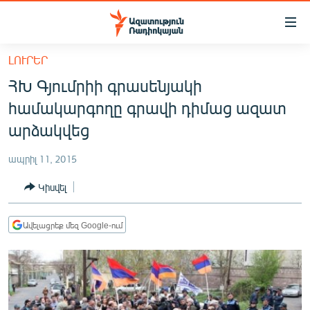
Մատչելիության
հղումներ
Անցնել
ԼՈՒՐԵՐ
հիմնական
ԱԶԱՏՈՒԹՅՈՒՆ TV
ՀԽ Գյումրիի գրասենյակի
բովանդակությանը
ՀԱՅԱՍՏԱՆ
Անցնել
համակարգողը գրավի դիմաց ազատ
հիմնական
ՔԱՂԱՔԱԿԱՆ
արձակվեց
մենյուին
ԸՆՏՐՈՒԹՅՈՒՆՆԵՐ 2026
Որոնում
ապրիլ 11, 2015
ԻՐԱՎՈՒՆՔ
Կիսվել
ՀԱՍԱՐԱԿՈՒԹՅՈՒՆ
ՏՆՏԵՍՈՒԹՅՈՒՆ
Ավելացրեք մեզ Google-ում
ՂԱՐԱԲԱՂ
ՊԱՏԵՐԱԶՄԻ 6 ՇԱԲԱԹՆԵՐԸ
ՏԱՐԱԾԱՇՐՋԱՆ