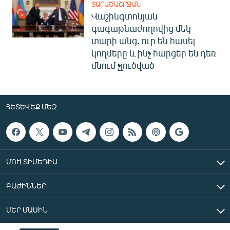
ՏԱՐԱԾԱՇՐՋԱՆ
Վաշինգտոնյան
գագաթնաժողովից մեկ
տարի անց. ուր են հասել
կողմերը և ինչ հարցեր են դեռ
մնում չլուծված
ՀԵՏԵՎԵՔ ՄԵԶ
ՄՈՒԼՏԻՄԵԴԻԱ
ԲԱԺԻՆՆԵՐ
ՄԵՐ ՄԱՍԻՆ