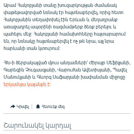
Արամ Հակոբյանի տանը խուզարկության ժամանակ
English
փաթեթավորված նռնակ էր հայտնաբերվել, որից հետո
Русский
Հակոբյանին տեղափոխել էին Երևան և մեղադրանք
առաջադրել ապօրինի ռազմամթերք ձեռք բերելու և
ՀԵՏԵՎԵՔ ՄԵԶ
պահելու մեջ։ Հակոբյանի համախոհները հայտարարում
են, որ նռնակը հայտնաբերվել է ոչ թե նրա, այլ նրա
հարևանի տան կտուրում։
ՀԽ-ի ձերբակալված մյուս անդամների՝ Ժիրայր Սեֆիլյանի,
Գարեգին Չուգասզյանի, Վարուժան Ավետիսյանի, Պավել
«Ազատության» բոլոր կայքերը
Մանուկյանի և Գևորգ Սաֆարյանի խափանման միջոցը
երկամսյա կալանքն է
։
Կիսվել
Հետևեք մեզ
Շարունակել կարդալ