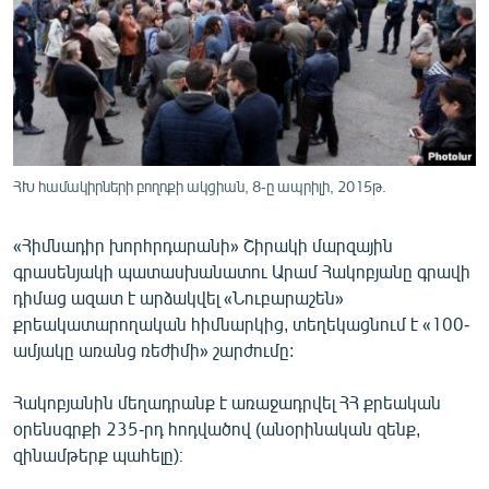
ՄԻՋԱԶԳԱՅԻՆ
ՄՇԱԿՈՒՅԹ
ՍՊՈՐՏ
ՄԵԿՆԱԲԱՆՈՒԹՅՈՒՆ
ՏՏ ԵՒ ԻՆՏԵՐՆԵՏ
ՀԽ համակիրների բողոքի ակցիան, 8-ը ապրիլի, 2015թ.
ԿՈՐՈՆԱՎԻՐՈՒՍ
«Հիմնադիր խորհրդարանի» Շիրակի մարզային
ԱՐԽԻՎ
գրասենյակի պատասխանատու Արամ Հակոբյանը գրավի
ՏԵՍԱՆՅՈՒԹԵՐ
դիմաց ազատ է արձակվել «Նուբարաշեն»
քրեակատարողական հիմնարկից, տեղեկացնում է «100-
ԲԱՆԱՎԵՃ
ամյակը առանց ռեժիմի» շարժումը:
ՁԳՏԵԼՈՎ ԼԱՎԱԳՈՒՅՆԻՆ
Հակոբյանին մեղադրանք է առաջադրվել ՀՀ քրեական
ՓՈԴՔԱՍԹ
օրենսգրքի 235-րդ հոդվածով (անօրինական զենք,
զինամթերք պահելը)։
Հայերեն