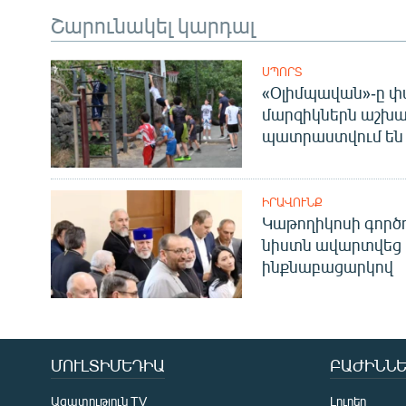
Շարունակել կարդալ
ՍՊՈՐՏ
«Օլիմպավան»-ը փ
մարզիկներն աշխա
պատրաստվում են 
ԻՐԱՎՈՒՆՔ
Կաթողիկոսի գոր
նիստն ավարտվեց
ինքնաբացարկով
ՄՈՒԼՏԻՄԵԴԻԱ
ԲԱԺԻՆՆԵ
Ազատություն TV
Լուրեր