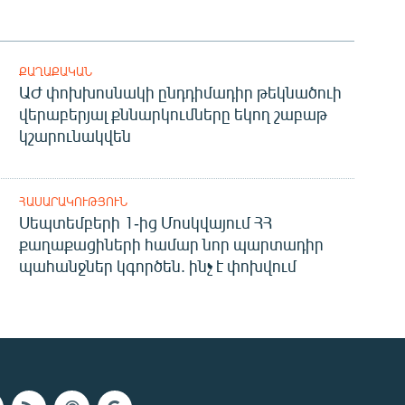
ՔԱՂԱՔԱԿԱՆ
ԱԺ փոխխոսնակի ընդդիմադիր թեկնածուի
վերաբերյալ քննարկումները եկող շաբաթ
կշարունակվեն
ՀԱՍԱՐԱԿՈՒԹՅՈՒՆ
Սեպտեմբերի 1-ից Մոսկվայում ՀՀ
քաղաքացիների համար նոր պարտադիր
պահանջներ կգործեն. ինչ է փոխվում