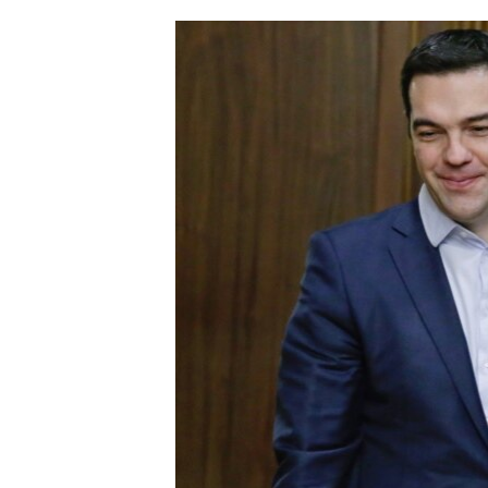
ՄԻՋԱԶԳԱՅԻՆ
ՄՇԱԿՈՒՅԹ
ՍՊՈՐՏ
ՄԵԿՆԱԲԱՆՈՒԹՅՈՒՆ
ՏՏ ԵՒ ԻՆՏԵՐՆԵՏ
ԿՈՐՈՆԱՎԻՐՈՒՍ
ԱՐԽԻՎ
ՏԵՍԱՆՅՈՒԹԵՐ
ԲԱՆԱՎԵՃ
ՁԳՏԵԼՈՎ ԼԱՎԱԳՈՒՅՆԻՆ
ՓՈԴՔԱՍԹ