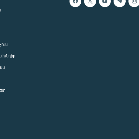
ն
ն
յուն
 խնդիր
ան
նետ