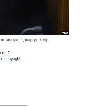
, Մոսկվա, 9-ը ապրիլի, 2015թ․
 դեմ է
տժամիջոցներ