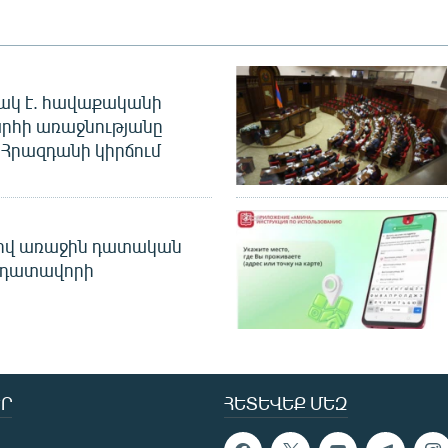
ակ է. հավաքականի
րհի առաջնությանը
Հրազդանի կիրճում
ծով առաջին դատական
 դատավորի
Ր
ՀԵՏԵՎԵՔ ՄԵԶ