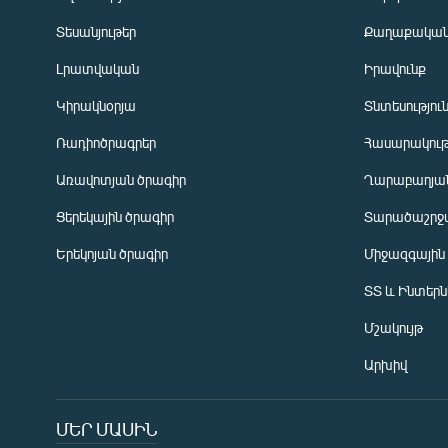
Տեսանյութեր
Քաղաքակա
Լրատվական
Իրավունք
Կիրակնօրյա
Տնտեսությու
Ռադիոծրագրեր
Հասարակութ
Առավոտյան ծրագիր
Ղարաբաղյան
Ցերեկային ծրագիր
Տարածաշրջ
Հայերեն
Երեկոյան ծրագիր
Միջազգային
English
ՏՏ և Ինտեր
Русский
Մշակույթ
ՀԵՏԵՎԵՔ ՄԵԶ
Արխիվ
ՄԵՐ ՄԱՍԻՆ