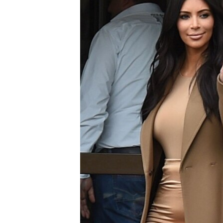
ՄԻՋԱԶԳԱՅԻՆ
ՄՇԱԿՈՒՅԹ
ՍՊՈՐՏ
ՄԵԿՆԱԲԱՆՈՒԹՅՈՒՆ
ՏՏ ԵՒ ԻՆՏԵՐՆԵՏ
ԿՈՐՈՆԱՎԻՐՈՒՍ
ԱՐԽԻՎ
ՏԵՍԱՆՅՈՒԹԵՐ
ԲԱՆԱՎԵՃ
ՁԳՏԵԼՈՎ ԼԱՎԱԳՈՒՅՆԻՆ
ՓՈԴՔԱՍԹ