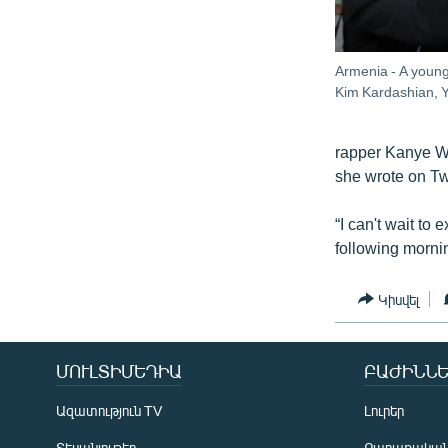
Armenia - A young 
Kim Kardashian, 
rapper Kanye We
she wrote on Twi
“I can't wait t
following morni
Կիսվել
ՄՈՒԼՏԻՄԵԴԻԱ
ԲԱԺԻՆՆԵ
Ազատություն TV
Լուրեր
Տեսանյութեր
Քաղաքակա