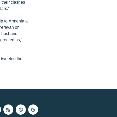
 their clashes
lars.”
rip to Armenia a
n Yerevan on
r husband,
greeted us,”
d tweeted the