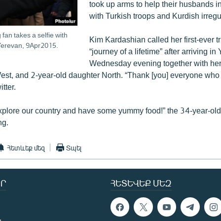
took up arms to help their husbands in
with Turkish troops and Kurdish irregu
fan takes a selfie with
Kim Kardashian called her first-ever t
Yerevan, 9Apr2015.
“journey of a lifetime” after arriving i
Wednesday evening together with he
st, and 2-year-old daughter North. “Thank [you] everyone who 
tter.
o explore our country and have some yummy food!” the 34-year-ol
ng.
Հետևեք մեզ
Տպել
Ր
ՀԵՏԵՎԵՔ ՄԵԶ
ն