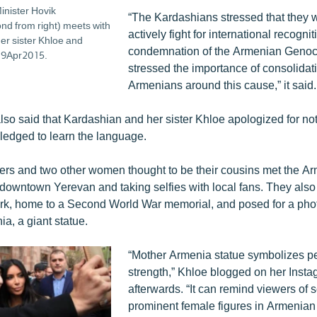
inister Hovik
“The Kardashians stressed that they wi
d from right) meets with
actively fight for international recogni
er sister Khloe and
condemnation of the Armenian Genoc
, 9Apr2015.
stressed the importance of consolidati
Armenians around this cause,” it said.
lso said that Kardashian and her sister Khloe apologized for no
edged to learn the language.
ers and two other women thought to be their cousins met the A
in downtown Yerevan and taking selfies with local fans. They also 
Park, home to a Second World War memorial, and posed for a phot
a, a giant statue.
“Mother Armenia statue symbolizes p
strength,” Khloe blogged on her Inst
afterwards. “It can remind viewers of 
prominent female figures in Armenian