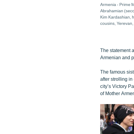
Armenia - Prime M
Abrahamian (secon
Kim Kardashian, h
cousins, Yerevan
The statement a
Armenian and pl
The famous sist
after strolling 
city’s Victory 
of Mother Armeni