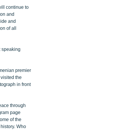
ll continue to
tion and
ide and
on of all
t speaking
rmenian premier
visited the
ograph in front
eace through
agram page
some of the
 history. Who