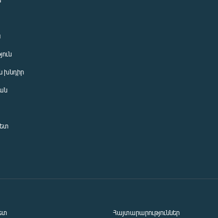
ն
յուն
 խնդիր
ան
նետ
ետ
Հայտարարություններ