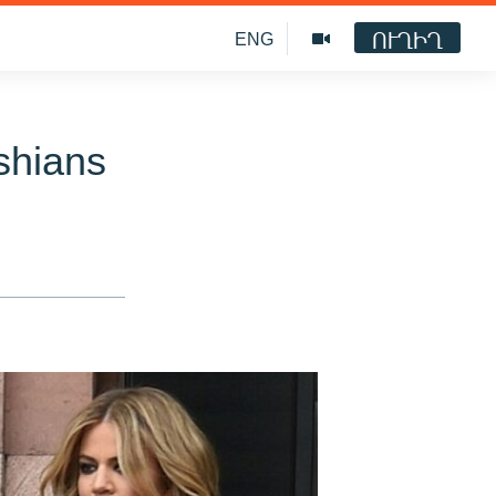
ՈՒՂԻՂ
ENG
shians