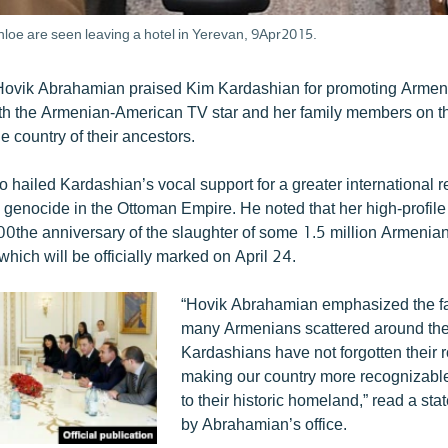
hloe are seen leaving a hotel in Yerevan, 9Apr2015.
 Hovik Abrahamian praised Kim Kardashian for promoting Armen
th the Armenian-American TV star and her family members on t
 the country of their ancestors.
hailed Kardashian’s vocal support for a greater international re
enocide in the Ottoman Empire. He noted that her high-profile
100the anniversary of the slaughter of some 1.5 million Armenia
hich will be officially marked on April 24.
“Hovik Abrahamian emphasized the fact
many Armenians scattered around the
Kardashians have not forgotten their 
making our country more recognizable w
to their historic homeland,” read a st
by Abrahamian’s office.