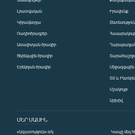
Լրատվական
Իրավունք
Կիրակնօրյա
Տնտեսությու
Ռադիոծրագրեր
Հասարակութ
Առավոտյան ծրագիր
Ղարաբաղյան
Ցերեկային ծրագիր
Տարածաշրջ
Հայերեն
Երեկոյան ծրագիր
Միջազգային
English
ՏՏ և Ինտեր
Русский
Մշակույթ
ՀԵՏԵՎԵՔ ՄԵԶ
Արխիվ
ՄԵՐ ՄԱՍԻՆ
«Ազատություն» ռ/կ
Կապը մեզ հ