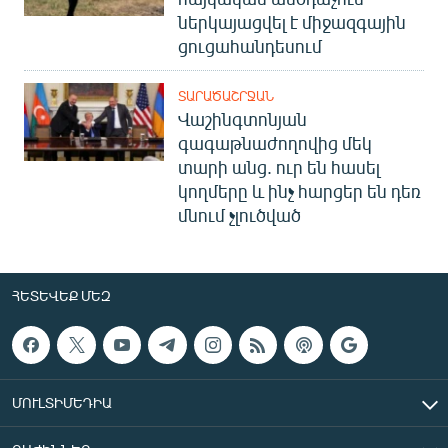
ներկայացվել է միջազգային
ցուցահանդեսում
ՏԱՐԱԾԱՇՐՋԱՆ
Վաշինգտոնյան
գագաթնաժողովից մեկ
տարի անց. ուր են հասել
կողմերը և ինչ հարցեր են դեռ
մնում չլուծված
ՀԵՏԵՎԵՔ ՄԵԶ
ՄՈՒԼՏԻՄԵԴԻԱ