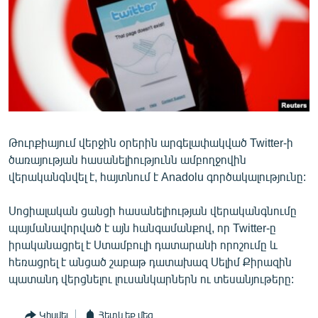
ՄԻՋԱԶԳԱՅԻՆ
ՄՇԱԿՈՒՅԹ
ՍՊՈՐՏ
ՄԵԿՆԱԲԱՆՈՒԹՅՈՒՆ
ՏՏ ԵՒ ԻՆՏԵՐՆԵՏ
ԿՈՐՈՆԱՎԻՐՈՒՍ
Թուրքիայում վերջին օրերին արգելափակված Twitter-ի
ծառայության հասանելիությունն ամբողջովին
ԱՐԽԻՎ
վերականգնվել է, հայտնում է Anadolu գործակալությունը:
ՏԵՍԱՆՅՈՒԹԵՐ
Սոցիալական ցանցի հասանելիության վերականգնումը
ԲԱՆԱՎԵՃ
պայմանավորված է այն հանգամանքով, որ Twitter-ը
ՁԳՏԵԼՈՎ ԼԱՎԱԳՈՒՅՆԻՆ
իրականացրել է Ստամբուլի դատարանի որոշումը և
հեռացրել է անցած շաբաթ դատախազ Սելիմ Քիրազին
ՓՈԴՔԱՍԹ
պատանդ վերցնելու լուսանկարներն ու տեսանյութերը:
Հայերեն
Կիսվել
Հետևեք մեզ