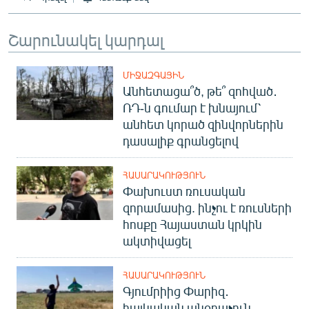
English
Շարունակել կարդալ
Русский
ՀԵՏԵՎԵՔ ՄԵԶ
ՄԻՋԱԶԳԱՅԻՆ
Անհետացա՞ծ, թե՞ զոհված․
ՌԴ-ն գումար է խնայում՝
անհետ կորած զինվորներին
դասալիք գրանցելով
«Ազատության» բոլոր կայքերը
ՀԱՍԱՐԱԿՈՒԹՅՈՒՆ
Փախուստ ռուսական
զորամասից. ինչու է ռուսների
հոսքը Հայաստան կրկին
ակտիվացել
ՀԱՍԱՐԱԿՈՒԹՅՈՒՆ
Գյումրիից Փարիզ․
հայկական անօդաչուն