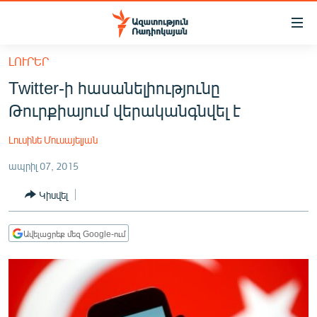
Մատչելիության
հղումներ
Անցնել
ԼՈՒՐԵՐ
հիմնական
ԱԶԱՏՈՒԹՅՈՒՆ TV
Twitter-ի հասանելիությունը
բովանդակությանը
ՀԱՅԱՍՏԱՆ
Անցնել
Թուրքիայում վերականգնվել է
հիմնական
ՔԱՂԱՔԱԿԱՆ
մենյուին
Լուսինե Մուսայելյան
ԸՆՏՐՈՒԹՅՈՒՆՆԵՐ 2026
Որոնում
ապրիլ 07, 2015
ԻՐԱՎՈՒՆՔ
Կիսվել
ՀԱՍԱՐԱԿՈՒԹՅՈՒՆ
ՏՆՏԵՍՈՒԹՅՈՒՆ
Ավելացրեք մեզ Google-ում
ՂԱՐԱԲԱՂ
ՊԱՏԵՐԱԶՄԻ 6 ՇԱԲԱԹՆԵՐԸ
ՏԱՐԱԾԱՇՐՋԱՆ