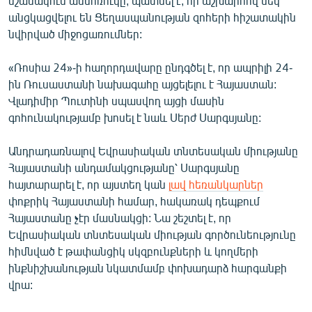
նշանակում անմոռուկը, պատմել է, որ աշխարհով մեկ
English
անցկացվելու են Ցեղասպանության զոհերի հիշատակին
նվիրված միջոցառումներ:
Русский
«Ռոսիա 24»-ի հաղորդավարը ընդգծել է, որ ապրիլի 24-
ՀԵՏԵՎԵՔ ՄԵԶ
ին Ռուսաստանի նախագահը այցելելու է Հայաստան:
Վլադիմիր Պուտինի սպասվող այցի մասին
գոհունակությամբ խոսել է նաև Սերժ Սարգսյանը:
Անդրադառնալով Եվրասիական տնտեսական միությանը
Հայաստանի անդամակցությանը՝ Սարգսյանը
«Ազատության» բոլոր կայքերը
հայտարարել է, որ այստեղ կան
լավ հեռանկարներ
փոքրիկ Հայաստանի համար, հակառակ դեպքում
Հայաստանը չէր մասնակցի: Նա շեշտել է, որ
Եվրասիական տնտեսական միության գործունեությունը
հիմնված է թափանցիկ սկզբունքների և կողմերի
ինքնիշխանության նկատմամբ փոխադարձ հարգանքի
վրա: