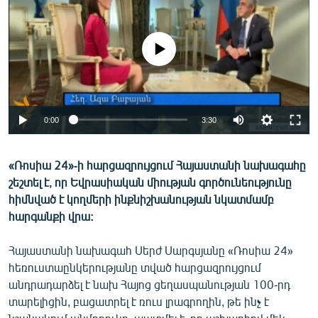
ՄԻՋԱԶԳԱՅԻՆ
ՄՇԱԿՈՒՅԹ
No media source currently available
ՍՊՈՐՏ
ՄԵԿՆԱԲԱՆՈՒԹՅՈՒՆ
ՏՏ ԵՒ ԻՆՏԵՐՆԵՏ
0:00
3:30
ԿՈՐՈՆԱՎԻՐՈՒՍ
«Ռոսիա 24»-ի հարցազրույցում Հայաստանի նախագահը
ԱՐԽԻՎ
շեշտել է, որ Եվրասիական միության գործունեությունը
ՏԵՍԱՆՅՈՒԹԵՐ
հիմնված է կողմերի ինքնիշխանության նկատմամբ
հարգանքի վրա:
ԲԱՆԱՎԵՃ
ՁԳՏԵԼՈՎ ԼԱՎԱԳՈՒՅՆԻՆ
Հայաստանի նախագահ Սերժ Սարգսյանը «Ռոսիա 24»
հեռուստաընկերությանը տված հարցազրույցում
ՓՈԴՔԱՍԹ
անդրադարձել է նախ Հայոց ցեղասպանության 100-րդ
տարելիցին, բացատրել է ռուս լրագրողին, թե ինչ է
Հայերեն