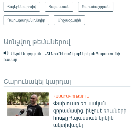
Հայերեն արխիվ
Հայաստան
Տարածաշրջան
Ղարաբաղյան խնդիր
Միջազգային
Առնչվող թեմաներով
Սերժ Սարգսյան․ ԵՏՄ-ում հեռանկարներ կան Հայաստանի
համար
Շարունակել կարդալ
ՀԱՍԱՐԱԿՈՒԹՅՈՒՆ
Փախուստ ռուսական
զորամասից. ինչու է ռուսների
հոսքը Հայաստան կրկին
ակտիվացել