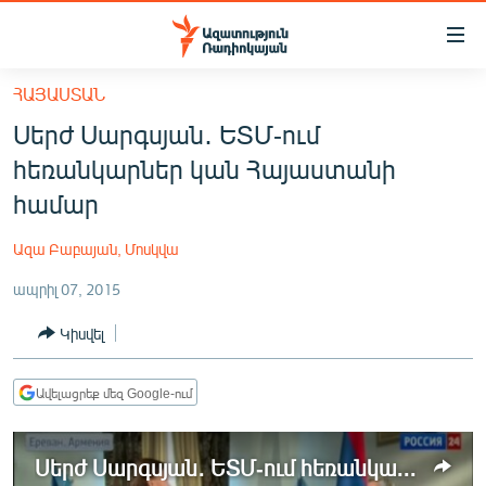
Մատչելիության
հղումներ
Անցնել
ՀԱՅԱՍՏԱՆ
հիմնական
ԱԶԱՏՈՒԹՅՈՒՆ TV
Սերժ Սարգսյան․ ԵՏՄ-ում
բովանդակությանը
ՀԱՅԱՍՏԱՆ
Անցնել
հեռանկարներ կան Հայաստանի
հիմնական
ՔԱՂԱՔԱԿԱՆ
համար
մենյուին
ԸՆՏՐՈՒԹՅՈՒՆՆԵՐ 2026
Որոնում
Ազա Բաբայան, Մոսկվա
ԻՐԱՎՈՒՆՔ
ապրիլ 07, 2015
ՀԱՍԱՐԱԿՈՒԹՅՈՒՆ
Կիսվել
ՏՆՏԵՍՈՒԹՅՈՒՆ
ՂԱՐԱԲԱՂ
Ավելացրեք մեզ Google-ում
ՊԱՏԵՐԱԶՄԻ 6 ՇԱԲԱԹՆԵՐԸ
Սերժ Սարգսյան․ ԵՏՄ-ում հեռանկարներ կան Հայաստանի համար
ՏԱՐԱԾԱՇՐՋԱՆ