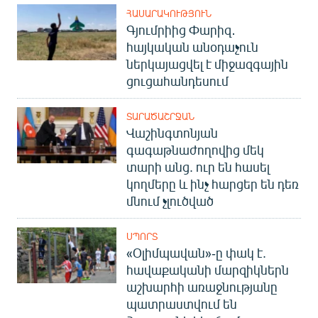
ՀԱՍԱՐԱԿՈՒԹՅՈՒՆ
Գյումրիից Փարիզ․
հայկական անօդաչուն
ներկայացվել է միջազգային
ցուցահանդեսում
ՏԱՐԱԾԱՇՐՋԱՆ
Վաշինգտոնյան
գագաթնաժողովից մեկ
տարի անց. ուր են հասել
կողմերը և ինչ հարցեր են դեռ
մնում չլուծված
ՍՊՈՐՏ
«Օլիմպավան»-ը փակ է.
հավաքականի մարզիկներն
աշխարհի առաջնությանը
պատրաստվում են