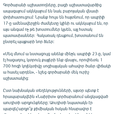
Գործարանի աշխատողները, բացի աշխատավարձից
ապագայում ակնկալում են նաև բարոյական վնասի
փոխհատուցում։ Նրանք հույս են հայտնում, որ ապրիլի
17-ը ամենավերջին ժամկետը կլինի ու ակնկալում են, որ
այս անգամ ոչ թե խոստումներ կլսեն, այլ հստակ
պատասխաններ։ Հակառակ դեպքում, խոստանում են
ընտրել պայքարի նոր ձևեր:
«Մեզ մնում ա նստացույց անենք մինչև ապրիլի 23-ը, կամ
էլ հացադուլ, կտրուկ քայլերի ենք գնալու, որովհետև 1
700 հոգի կոլեկտիվը սոցիալական ահավոր ծանր վիճակի
ա հասել արդեն», - նշեց գործարանի մեկ ուրիշ
աշխատակից։
Ըստ նախնական տեղեկությունների, այսօր պետք է
հրապարակվեին «Նաիրիտ» գործարանում անցկացված
աուդիտի արդյունքները: Աուդիտի նպատակն էր
պարզել՝արդյո՞ք քիմիական հսկան հնարավոր է