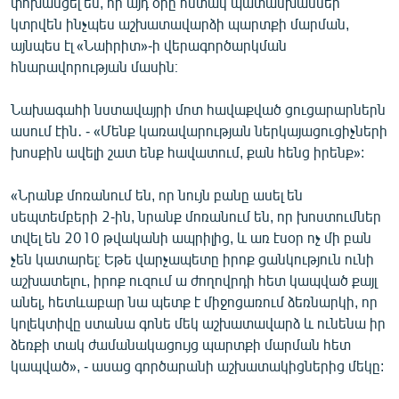
փոխանցել են, որ այդ օրը հստակ պատասխաններ
English
կտրվեն ինչպես աշխատավարձի պարտքի մարման,
այնպես էլ «Նաիրիտ»-ի վերագործարկման
Русский
հնարավորության մասին։
ՀԵՏԵՎԵՔ ՄԵԶ
Նախագահի նստավայրի մոտ հավաքված ցուցարարներն
ասում էին․ - «Մենք կառավարության ներկայացուցիչների
խոսքին ավելի շատ ենք հավատում, քան հենց իրենք»:
«Նրանք մոռանում են, որ նույն բանը ասել են
սեպտեմբերի 2-ին, նրանք մոռանում են, որ խոստումներ
«Ազատության» բոլոր կայքերը
տվել են 2010 թվականի ապրիլից, և առ էսօր ոչ մի բան
չեն կատարել։ Եթե վարչապետը իրոք ցանկություն ունի
աշխատելու, իրոք ուզում ա ժողովրդի հետ կապված քայլ
անել, հետևաբար նա պետք է միջոցառում ձեռնարկի, որ
կոլեկտիվը ստանա գոնե մեկ աշխատավարձ և ունենա իր
ձեռքի տակ ժամանակացույց պարտքի մարման հետ
կապված», - ասաց գործարանի աշխատակիցներից մեկը: