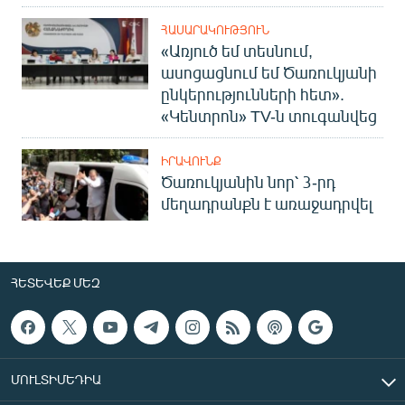
ՀԱՍԱՐԱԿՈՒԹՅՈՒՆ
«Առյուծ եմ տեսնում,
ասոցացնում եմ Ծառուկյանի
ընկերությունների հետ».
«Կենտրոն» TV-ն տուգանվեց
ԻՐԱՎՈՒՆՔ
Ծառուկյանին նոր՝ 3-րդ
մեղադրանքն է առաջադրվել
ՀԵՏԵՎԵՔ ՄԵԶ
ՄՈՒԼՏԻՄԵԴԻԱ