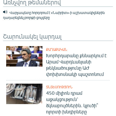
Առնչվող թեմաներով
Վարչապետը հորդորում է «Նաիրիտ»-ի աշխատակիցներին
դադարեցնել բողոքի ցույցերը
Շարունակել կարդալ
ՔԱՂԱՔԱԿԱՆ
Խորհրդարանը քննարկում է
Արամ Վարդևանյանի
թեկնածությունը ԱԺ
փոխխոսնակի պաշտոնում
ՏՆՏԵՍՈՒԹՅՈՒՆ
450 միլիոն դրամ
աջակցություն՝
ձկնաբույծներին. կլուծի՞
ոլորտի խնդիրները