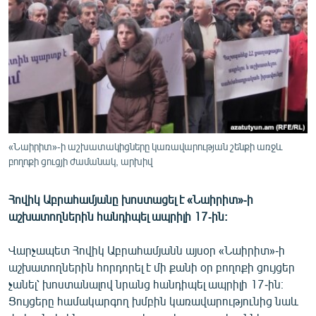
ՄԻՋԱԶԳԱՅԻՆ
ՄՇԱԿՈՒՅԹ
ՍՊՈՐՏ
ՄԵԿՆԱԲԱՆՈՒԹՅՈՒՆ
ՏՏ ԵՒ ԻՆՏԵՐՆԵՏ
ԿՈՐՈՆԱՎԻՐՈՒՍ
«Նաիրիտ»-ի աշխատակիցները կառավարության շենքի առջև
բողոքի ցուցյի ժամանակ, արխիվ
ԱՐԽԻՎ
ՏԵՍԱՆՅՈՒԹԵՐ
Հովիկ Աբրահամյանը խոստացել է «Նաիրիտ»-ի
ԲԱՆԱՎԵՃ
աշխատողներին հանդիպել ապրիլի 17-ին:
ՁԳՏԵԼՈՎ ԼԱՎԱԳՈՒՅՆԻՆ
Վարչապետ Հովիկ Աբրահամյանն այսօր «Նաիրիտ»-ի
ՓՈԴՔԱՍԹ
աշխատողներին հորդորել է մի քանի օր բողոքի ցույցեր
չանել՝ խոստանալով նրանց հանդիպել ապրիլի 17-ին։
Ցույցերը համակարգող խմբին կառավարությունից նաև
Հայերեն