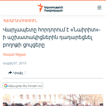
Մատչելիության
հղումներ
Անցնել
ՀԱՍԱՐԱԿՈՒԹՅՈՒՆ
հիմնական
ԱԶԱՏՈՒԹՅՈՒՆ TV
Վարչապետը հորդորում է «Նաիրիտ»-
բովանդակությանը
ՀԱՅԱՍՏԱՆ
Անցնել
ի աշխատակիցներին դադարեցնել
հիմնական
ՔԱՂԱՔԱԿԱՆ
բողոքի ցույցերը
մենյուին
ԸՆՏՐՈՒԹՅՈՒՆՆԵՐ 2026
Որոնում
Ռուզան Գիշյան
ԻՐԱՎՈՒՆՔ
ապրիլ 07, 2015
ՀԱՍԱՐԱԿՈՒԹՅՈՒՆ
Կիսվել
ՏՆՏԵՍՈՒԹՅՈՒՆ
ՂԱՐԱԲԱՂ
Ավելացրեք մեզ Google-ում
ՊԱՏԵՐԱԶՄԻ 6 ՇԱԲԱԹՆԵՐԸ
ՏԱՐԱԾԱՇՐՋԱՆ