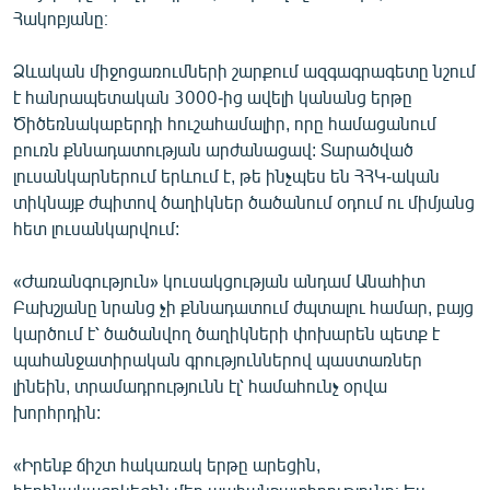
Հակոբյանը։
English
Русский
Ձևական միջոցառումների շարքում ազգագրագետը նշում
է հանրապետական 3000-ից ավելի կանանց երթը
ՀԵՏԵՎԵՔ ՄԵԶ
Ծիծեռնակաբերդի հուշահամալիր, որը համացանում
բուռն քննադատության արժանացավ: Տարածված
լուսանկարներում երևում է, թե ինչպես են ՀՀԿ-ական
տիկնայք ժպիտով ծաղիկներ ծածանում օդում ու միմյանց
հետ լուսանկարվում:
«Ազատության» բոլոր կայքերը
«Ժառանգություն» կուսակցության անդամ Անահիտ
Բախշյանը նրանց չի քննադատում ժպտալու համար, բայց
կարծում է՝ ծածանվող ծաղիկների փոխարեն պետք է
պահանջատիրական գրություններով պաստառներ
լինեին, տրամադրությունն էլ՝ համահունչ օրվա
խորհրդին:
«Իրենք ճիշտ հակառակ երթը արեցին,