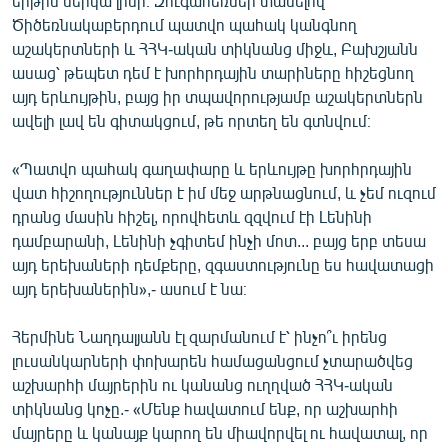
երթին ներկա լինի։ Զուգահեռներ տանելով
Ծիծեռնակաբերդում պատվո պահակ կանգնող
աշակերտների և ՀՀԿ-ական տիկնանց միջև, Բախշյանն
ասաց՝ թեպետ դեմ է խորհրդային տարիները հիշեցնող
այդ երևույթին, բայց իր տպավորությամբ աշակերտներն
ավելի լավ են գիտակցում, թե որտեղ են գտնվում։
«Պատվո պահակ գաղափարը և երևույթը խորհրդային
վատ հիշողություններ է իմ մեջ արթնացնում, և չեմ ուզում
դրանց մասին հիշել, որովհետև զզվում էի Լենինի
դամբարանի, Լենինի չգիտեմ ինչի մոտ... բայց երբ տեսա
այդ երեխաների դեմքերը, զգաստությունը ես հավատացի
այդ երեխաներին»,- ասում է նա։
Հերմինե Նաղդալյանն էլ զարմանում է՝ ինչո՞ւ իրենց
լուսանկարների փոխարեն համացանցում չտարածվեց
աշխարհի մայրերին ու կանանց ուղղված ՀՀԿ-ական
տիկնանց կոչը.- «Մենք հավատում ենք, որ աշխարհի
մայրերը և կանայք կարող են միավորվել ու հավատալ, որ