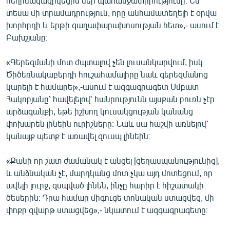
հեղինակազրկեցին մեր պահանջատիրությունը։ Ես
տեսա մի տրամադրություն, որը անհամատեղելի է օրվա
խորհրդի և երթի գաղափարախոսության հետ»,- ասում է
Բախշյանը։
«Գերեզմանի մոտ ժպտալով չեն լուսանկարվում, իսկ
Ծիծեռնակաբերդի հուշահամալիրը նաև գերեզմանոց
կարելի է համարել»,-ասում է ազգագրագետ Սմբատ
Հակոբյանը՝ հավելելով՝ հանրությունն այսքան բուռն չէր
արձագանքի, եթե իշխող կուսակցության կանանց
փոխարեն լինեին ուրիշները։ Նաև սա հաշվի առնելով՝
կանայք պետք է առավել զուսպ լինեին։
«Քանի որ շատ ժամանակ է անցել [ցեղասպանությունից],
և անձնական չէ, մարդկանց մոտ չկա այդ մոտեցում, որ
ավելի լուրջ, զսպված լինեն, ինչը հարիր է հիշատակի
ծեսերին։ Դրա համար միգուցե տոնական ստացվեց, մի
փոքր զվարթ ստացվեց»,- նկատում է ազգագրագետը։