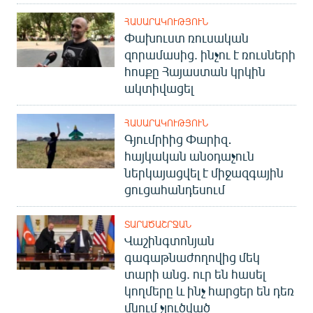
ՀԱՍԱՐԱԿՈՒԹՅՈՒՆ
Փախուստ ռուսական
զորամասից. ինչու է ռուսների
հոսքը Հայաստան կրկին
ակտիվացել
ՀԱՍԱՐԱԿՈՒԹՅՈՒՆ
Գյումրիից Փարիզ․
հայկական անօդաչուն
ներկայացվել է միջազգային
ցուցահանդեսում
ՏԱՐԱԾԱՇՐՋԱՆ
Վաշինգտոնյան
գագաթնաժողովից մեկ
տարի անց. ուր են հասել
կողմերը և ինչ հարցեր են դեռ
մնում չլուծված