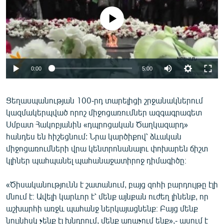
ՄԻՋԱԶԳԱՅԻՆ
No media source currently available
ՄՇԱԿՈՒՅԹ
ՍՊՈՐՏ
ՄԵԿՆԱԲԱՆՈՒԹՅՈՒՆ
0:00
5:00
ՏՏ ԵՒ ԻՆՏԵՐՆԵՏ
ԿՈՐՈՆԱՎԻՐՈՒՍ
Ցեղասպանության 100-րդ տարելիցի շրջանակներում
կազմակերպված որոշ միջոցառումներ ազգագրագետ
ԱՐԽԻՎ
Սմբատ Հակոբյանին «դպրոցական Ծաղկազարդ»
ՏԵՍԱՆՅՈՒԹԵՐ
հանդես են հիշեցնում: Նրա կարծիքով՝ ձևական
միջոցառումների վրա կենտրոնանալու փոխարեն ճիշտ
ԲԱՆԱՎԵՃ
կլիներ պահպանել պահանաջատիրոջ դիմագիծը։
ՁԳՏԵԼՈՎ ԼԱՎԱԳՈՒՅՆԻՆ
«Ծիսականությունն է շատանում, բայց զոհի բարդույթը էլի
ՓՈԴՔԱՍԹ
մնում է։ Ավելի կարևոր է՝ մենք այնքան ուժեղ լինենք, որ
աշխարհի առջև պահանջ ներկայացնենք։ Բայց մենք
Հայերեն
նույնիսկ չենք էլ խնդրում, մենք աղաչում ենք»,- ասում է