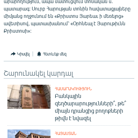
արարողություն, ապա մատուցվում տոնական ս.
English
պատարագ: Սուրբ Հարության տոնին հավատացյալները
միմյանց ողջունում են «Քրիստոս Յարեաւ ի մեռելոց»
Русский
ավետիսով, պատասխանում՝ «Օրհնեալ է Յարութիւնն
Քրիստոսի»:
ՀԵՏԵՎԵՔ ՄԵԶ
Կիսվել
Հետևեք մեզ
Շարունակել կարդալ
«Ազատության» բոլոր կայքերը
ՀԱՍԱՐԱԿՈՒԹՅՈՒՆ
Բանկային
զեղծարարությունների՞, թե՞
միայն դրանցից բողոքների
թիվն է նվազել
ՀԱՅԱՍՏԱՆ