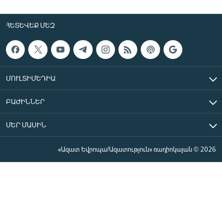
ՀԵՏԵՎԵՔ ՄԵԶ
ՄՈՒԼՏԻՄԵԴԻԱ
ԲԱԺԻՆՆԵՐ
ՄԵՐ ՄԱՍԻՆ
«Ազատ Եվրոպա/Ազատություն» ռադիոկայան © 2026