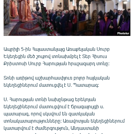
ՄԻՋԱԶԳԱՅԻՆ
ՄՇԱԿՈՒՅԹ
ՍՊՈՐՏ
ՄԵԿՆԱԲԱՆՈՒԹՅՈՒՆ
ՏՏ ԵՒ ԻՆՏԵՐՆԵՏ
Ապրիլի 5-ին Հայաստանյայց Առաքելական Սուրբ
Եկեղեցին մեծ շուքով տոնախմբել է Տեր Հիսուս
ԿՈՐՈՆԱՎԻՐՈՒՍ
Քրիստոսի Սուրբ Հարության հրաշազարդ տոնը:
ԱՐԽԻՎ
Տոնի առիթով աշխարհասփյուռ բոլոր հայկական
ՏԵՍԱՆՅՈՒԹԵՐ
եկեղեցիներում մատուցվել է Ս. Պատարագ:
ԲԱՆԱՎԵՃ
Ս. Հարության տոնի նախընթաց երեկոյան
ՁԳՏԵԼՈՎ ԼԱՎԱԳՈՒՅՆԻՆ
եկեղեցիներում մատուցվում է Ճրագալույցի ս.
ՓՈԴՔԱՍԹ
պատարագ, որով սկսվում են զատկական
տոնակատարությունները: Առավոտյան եկեղեցիներում
կատարվում է ժամերգություն, Անդաստանի
Հայերեն