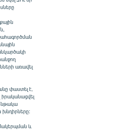
ոսները
քային
ն,
շահագործման
անային
հանկարծակի
հանջող
նների առավել
նը փաստել է,
 իրականացվել
 ենթակա
 խնդիրները:
զմակերպման և