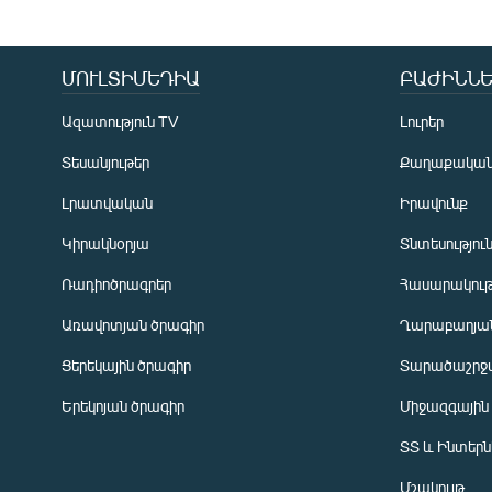
ՄՈՒԼՏԻՄԵԴԻԱ
ԲԱԺԻՆՆԵ
Ազատություն TV
Լուրեր
Տեսանյութեր
Քաղաքակա
Լրատվական
Իրավունք
Կիրակնօրյա
Տնտեսությու
Ռադիոծրագրեր
Հասարակութ
Առավոտյան ծրագիր
Ղարաբաղյան
Ցերեկային ծրագիր
Տարածաշրջ
Հայերեն
Երեկոյան ծրագիր
Միջազգային
English
ՏՏ և Ինտեր
Русский
Մշակույթ