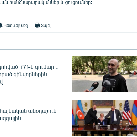
ն հանձնարարականներ և ցուցումներ:
Հետևեք մեզ
Տպել
զոհված․ ՌԴ-ն գումար է
որած զինվորներին
վ
 հայկական անօդաչուն
ջազգային