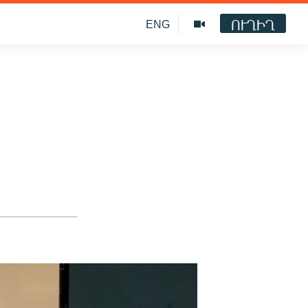
ՈՒՂԻՂ
ENG