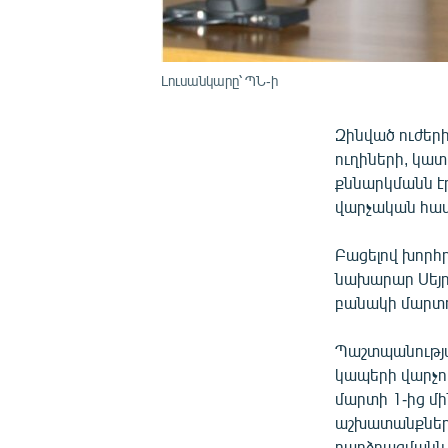
Լուսանկարը՝ ՊՆ-ի
Զինված ուժեր
ուղիների, կա
քննարկմանն է
վարչական համ
Բացելով խորհ
նախարար Սեյր
բանակի մարտ
Պաշտպանությա
կապերի վարչո
մարտի 1-ից մ
աշխատանքների
բարձրացմանն ո