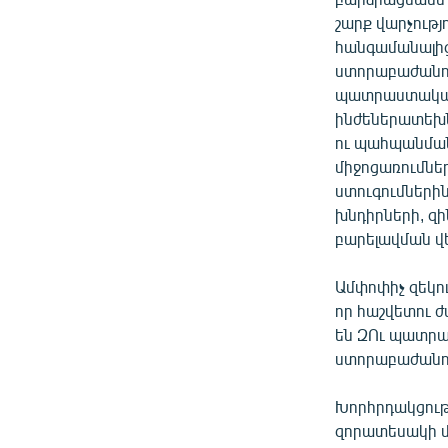
շարք վարչութ
հանգամանալից
ստորաբաժանո
պատրաստականո
ինժեներատեխ
ու պահպանման
միջոցառումնե
ստուգումներին
խնդիրների, զ
բարելավման վե
Ամփոփիչ զեկո
որ հաշվետու 
են ԶՈւ պատրա
ստորաբաժանու
Խորհրդակցութ
զորատեսակի մ