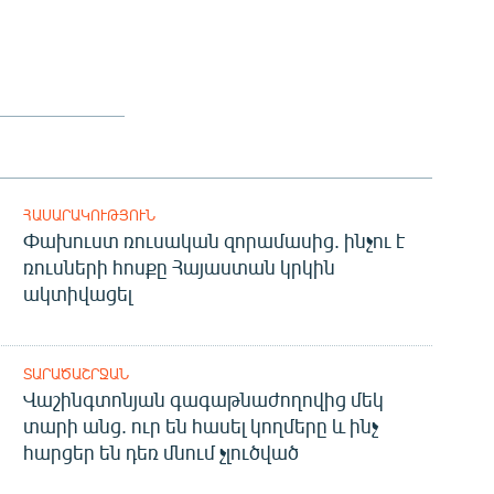
ՀԱՍԱՐԱԿՈՒԹՅՈՒՆ
Փախուստ ռուսական զորամասից. ինչու է
ռուսների հոսքը Հայաստան կրկին
ակտիվացել
ՏԱՐԱԾԱՇՐՋԱՆ
Վաշինգտոնյան գագաթնաժողովից մեկ
տարի անց. ուր են հասել կողմերը և ինչ
հարցեր են դեռ մնում չլուծված