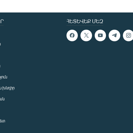
Ր
ՀԵՏԵՎԵՔ ՄԵԶ
ն
ն
յուն
 խնդիր
ան
նետ