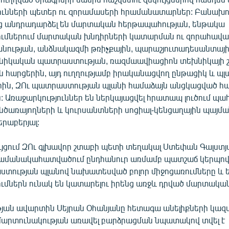
յունների պետեր ու զորամասերի հրամանատարներ: Բանախ
 անդրադարձել են մարտական հերթապահության, ենթակա
ւմներում մարտական խնդիրների կատարման ու զորահավա
ւթյան, անձնակազմի թռիչքային, պարաշյուտադեսանտայի
նիկական պատրաստության, ռազմաավիացիոն տեխնիկայի 
 հարցերին, այդ ուղղությամբ իրականացվող ընթացիկ և պլ
րին, ԶՈւ պատրաստության պլանի համաձայն անցկացված 
: Առաջարկություններ են ներկայացվել հրատապ լուծում պա
ինծառայողների և կուրսանտների սոցիալ-կենցաղային պայմա
րաբերյալ:
ւյցում ԶՈւ գլխավոր շտաբի պետի տեղակալ Ստեփան Գալստյա
ժամանակահատվածում ընդհանուր առմամբ պատշաճ կերպով
ստության պլանով նախատեսված բոլոր միջոցառումները և
մներն ունակ են կատարելու իրենց առջև դրված մարտական
յան ավարտին Սեյրան Օհանյանը հետագա անելիքների կա
արտունակության առավել բարձրացման նպատակով տվել է