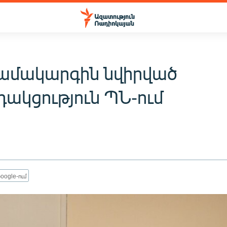
ամակարգին նվիրված
դակցություն ՊՆ-ում
oogle-ում