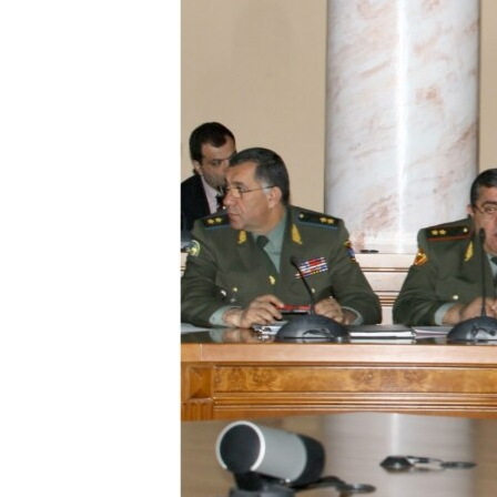
ՄԻՋԱԶԳԱՅԻՆ
ՄՇԱԿՈՒՅԹ
ՍՊՈՐՏ
ՄԵԿՆԱԲԱՆՈՒԹՅՈՒՆ
ՏՏ ԵՒ ԻՆՏԵՐՆԵՏ
ԿՈՐՈՆԱՎԻՐՈՒՍ
ԱՐԽԻՎ
ՏԵՍԱՆՅՈՒԹԵՐ
ԲԱՆԱՎԵՃ
ՁԳՏԵԼՈՎ ԼԱՎԱԳՈՒՅՆԻՆ
ՓՈԴՔԱՍԹ