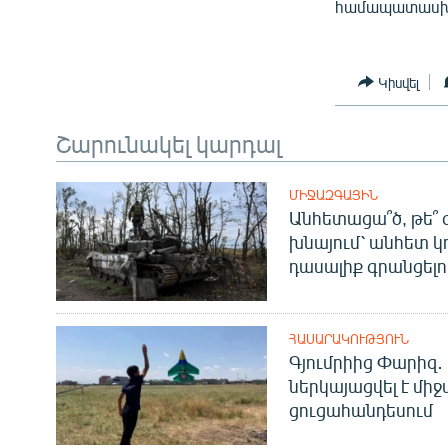
համապատասխա
Կիսվել
Շարունակել կարդալ
ՄԻՋԱԶԳԱՅԻՆ
Անհետացա՞ծ, թե՞ 
խնայում՝ անհետ կ
դասալիք գրանցելո
ՀԱՍԱՐԱԿՈՒԹՅՈՒՆ
Գյումրիից Փարիզ․
ներկայացվել է մի
ցուցահանդեսում