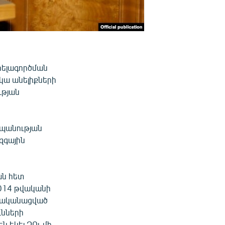
րելագործման
կա անելիքների
ւթյան
տպանության
զգային
ան հետ
2014 թվականի
իրականացված
ւնների
ն եկել ԶՈւ մի