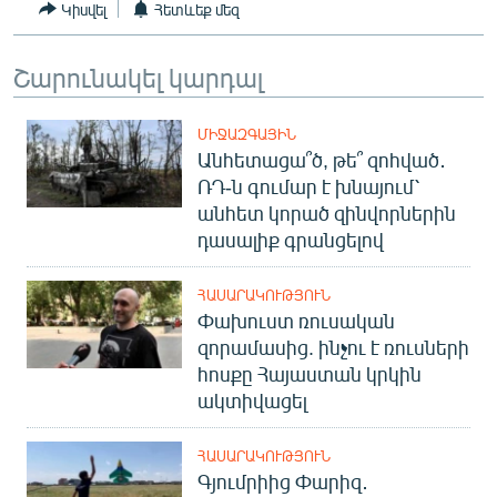
Կիսվել
Հետևեք մեզ
English
Русский
Շարունակել կարդալ
ՀԵՏԵՎԵՔ ՄԵԶ
ՄԻՋԱԶԳԱՅԻՆ
Անհետացա՞ծ, թե՞ զոհված․
ՌԴ-ն գումար է խնայում՝
անհետ կորած զինվորներին
դասալիք գրանցելով
«Ազատության» բոլոր կայքերը
ՀԱՍԱՐԱԿՈՒԹՅՈՒՆ
Փախուստ ռուսական
զորամասից. ինչու է ռուսների
հոսքը Հայաստան կրկին
ակտիվացել
ՀԱՍԱՐԱԿՈՒԹՅՈՒՆ
Գյումրիից Փարիզ․