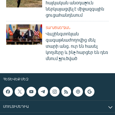
հայկական անօդաչուն
ներկայացվել է միջազգային
ցուցահանդեսում
ՏԱՐԱԾԱՇՐՋԱՆ
Վաշինգտոնյան
գագաթնաժողովից մեկ
տարի անց. ուր են հասել
կողմերը և ինչ հարցեր են դեռ
մնում չլուծված
ՀԵՏԵՎԵՔ ՄԵԶ
ՄՈՒԼՏԻՄԵԴԻԱ