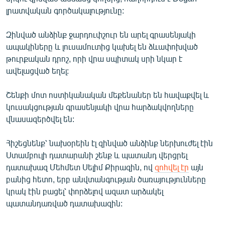
ՄԻՋԱԶԳԱՅԻՆ
լրատվական գործակալությունը:
ՄՇԱԿՈՒՅԹ
Զինված անձինք ջարդուփշուր են արել գրասենյակի
ՍՊՈՐՏ
ապակիները և լուսամուտից կախել են ձևափոխված
թուրքական դրոշ, որի վրա սպիտակ սրի նկար է
ՄԵԿՆԱԲԱՆՈՒԹՅՈՒՆ
ավելացված եղել:
ՏՏ ԵՒ ԻՆՏԵՐՆԵՏ
Շենքի մոտ ոստիկանական մեքենաներ են հավաքվել և
ԿՈՐՈՆԱՎԻՐՈՒՍ
կուսակցության գրասենյակի վրա հարձակվողները
ԱՐԽԻՎ
վնասազերծվել են:
ՏԵՍԱՆՅՈՒԹԵՐ
Հիշեցնենք՝ նախօրեին էլ զինված անձինք ներխուժել էին
ԲԱՆԱՎԵՃ
Ստամբուլի դատարանի շենք և պատանդ վերցրել
դատախազ Մեհմետ Սելիմ Քիրազին, ով
զոհվել էր
այն
ՁԳՏԵԼՈՎ ԼԱՎԱԳՈՒՅՆԻՆ
բանից հետո, երբ անվտանգության ծառայությունները
ՓՈԴՔԱՍԹ
կրակ էին բացել՝ փորձելով ազատ արձակել
պատանդառված դատախազին:
Հայերեն