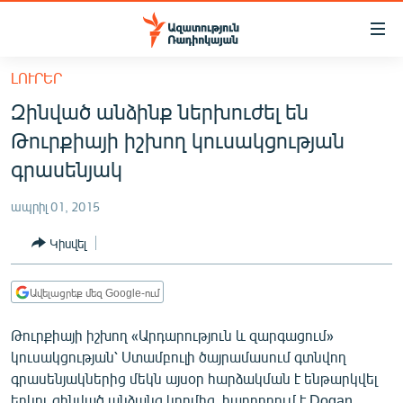
Մատչելիության
հղումներ
Անցնել
ԼՈՒՐԵՐ
հիմնական
ԱԶԱՏՈՒԹՅՈՒՆ TV
Զինված անձինք ներխուժել են
բովանդակությանը
ՀԱՅԱՍՏԱՆ
Անցնել
Թուրքիայի իշխող կուսակցության
հիմնական
ՔԱՂԱՔԱԿԱՆ
գրասենյակ
մենյուին
ԸՆՏՐՈՒԹՅՈՒՆՆԵՐ 2026
Որոնում
ապրիլ 01, 2015
ԻՐԱՎՈՒՆՔ
Կիսվել
ՀԱՍԱՐԱԿՈՒԹՅՈՒՆ
ՏՆՏԵՍՈՒԹՅՈՒՆ
Ավելացրեք մեզ Google-ում
ՂԱՐԱԲԱՂ
Թուրքիայի իշխող «Արդարություն և զարգացում»
ՊԱՏԵՐԱԶՄԻ 6 ՇԱԲԱԹՆԵՐԸ
կուսակցության՝ Ստամբուլի ծայրամասում գտնվող
գրասենյակներից մեկն այսօր հարձակման է ենթարկվել
ՏԱՐԱԾԱՇՐՋԱՆ
երկու զինված անձանց կողմից, հաղորդում է Dogan