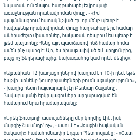
նպատակ ունենալով հաղթահարել Եվրոպայի
English
առաջնության որակավորման փուլը․ - «Իմ
Русский
պայմանագրում հստակ նշված էր, որ մենք պետք է
հավաքենք որակավորման փուլը հաղթահարելու համար
ՀԵՏԵՎԵՔ ՄԵԶ
անհրաժեշտ միավորներ, հակառակ դեպքում ես պետք է
լքեմ պաշտոնը: Հենց այդ պատճառով ինձ համար հիմա
ամեն ինչ պարզ է: Այո, ես հիասթափված եմ արդյունքից,
բայց ոչ ֆեդերացիայից, նախագահից կամ որևէ մեկից»։
«Ալբանիան 12 խաղացողներով խաղում էր 10-ի դեմ, եթե
«Ազատության» բոլոր կայքերը
հաշվի առնենք ֆուտբոլասերների բուռն աջակցությունը»,
- խաղից հետո հայտարարել էր Բեռնար Շալանդը։
Հավաքականի երկրպագուները արդարացված են
համարում նրա հրաժարականը:
«Երեկ ֆուտբոլի աստվածները մեր կողմից էին, իսկ
մարզիչ Շալանդը՝ ոչ», - ասում է «Առաջին հայկական
ճակատի» համահիմնադիր Էդգար Պետրոսյանը: - «Շատ