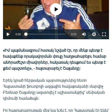
ՄԻՋԱԶԳԱՅԻՆ
No media source currently available
ՄՇԱԿՈՒՅԹ
ՍՊՈՐՏ
ՄԵԿՆԱԲԱՆՈՒԹՅՈՒՆ
0:00
3:23
ՏՏ ԵՒ ԻՆՏԵՐՆԵՏ
ԿՈՐՈՆԱՎԻՐՈՒՍ
«Իմ պայմանագրում հստակ նշված էր, որ մենք պետք է
հավաքենք որակավորման փուլը հաղթահարելու համար
ԱՐԽԻՎ
անհրաժեշտ միավորներ, հակառակ դեպքում ես պետք է
ՏԵՍԱՆՅՈՒԹԵՐ
լքեմ պաշտոնը», - հայտարարել է Շալանդը:
ԲԱՆԱՎԵՃ
Երեկ կրած հերթական պարտությունից հետո
ՁԳՏԵԼՈՎ ԼԱՎԱԳՈՒՅՆԻՆ
Հայաստանի ֆուտբոլի ազգային հավաքականի մարզիչ
Բեռնար Շալանդը ազատվել է աշխատանքից՝ սեփական
ՓՈԴՔԱՍԹ
դիմումի համաձայն։
Հայերեն
Իր հայտարարության մեջ նա նշել է, որ Հայաստան էր եկել՝