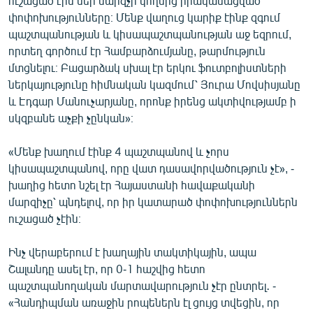
ուշացած էին մեր մարզչի կողմից իրականացված
փոփոխությունները։ Մենք վաղուց կարիք էինք զգում
պաշտպանության և կիսապաշտպանության աջ եզրում,
որտեղ գործում էր Համբարձումյանը, թարմություն
մտցնելու։ Բացարձակ սխալ էր երկու ֆուտբոլիստների
ներկայությունը հիմնական կազմում՝ Յուրա Մովսիսյանը
և Էդգար Մանուչարյանը, որոնք իրենց ակտիվությամբ ի
սկզբանե աչքի չընկան»։
«Մենք խաղում էինք 4 պաշտպանով և չորս
կիսապաշտպանով, որը վատ դասավորվածություն չէ», -
խաղից հետո նշել էր Հայաստանի հավաքականի
մարզիչը՝ պնդելով, որ իր կատարած փոփոխություններն
ուշացած չէին։
Ինչ վերաբերում է խաղային տակտիկային, ապա
Շալանդը ասել էր, որ 0-1 հաշվից հետո
պաշտպանողական մարտավարություն չէր ընտրել․ -
«Հանդիպման առաջին րոպեներն էլ ցույց տվեցին, որ