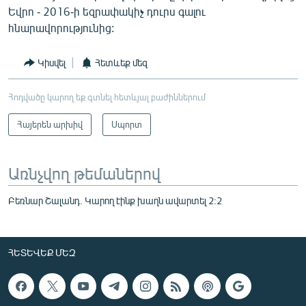
Եվրո - 2016-ի եզրափակիչ դուրս գալու
հնարավորությունից:
Կիսվել
Հետևեք մեզ
Հոդվածը կարող եք գտնել հետևյալ բաժիններում
Հայերեն արխիվ
Սպորտ
Առնչվող թեմաներով
Բեռնար Շալանդ. Կարող էինք խաղն ավարտել 2:2
ՀԵՏԵՎԵՔ ՄԵԶ