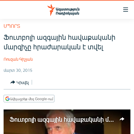
Մատչելիության
հղումներ
Անցնել
ՍՊՈՐՏ
հիմնական
ԱԶԱՏՈՒԹՅՈՒՆ TV
Ֆուտբոլի ազգային հավաքականի
բովանդակությանը
ՀԱՅԱՍՏԱՆ
Անցնել
մարզիչը հրաժարական է տվել
հիմնական
ՔԱՂԱՔԱԿԱՆ
մենյուին
Ռուզան Գիշյան
ԸՆՏՐՈՒԹՅՈՒՆՆԵՐ 2026
Որոնում
մարտ 30, 2015
ԻՐԱՎՈՒՆՔ
Կիսվել
ՀԱՍԱՐԱԿՈՒԹՅՈՒՆ
ՏՆՏԵՍՈՒԹՅՈՒՆ
Ավելացրեք մեզ Google-ում
ՂԱՐԱԲԱՂ
ՊԱՏԵՐԱԶՄԻ 6 ՇԱԲԱԹՆԵՐԸ
Ֆուտբոլի ազգային հավաքականի մարզիչը հրաժարական է տվել
ՏԱՐԱԾԱՇՐՋԱՆ