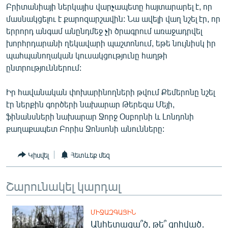
Բրիտանիայի ներկայիս վարչապետը հայտարարել է, որ
ՄԻՋԱԶԳԱՅԻՆ
մասնակցելու է քարոզարշավին: Նա ավելի վաղ նշել էր, որ
ՄՇԱԿՈՒՅԹ
երրորդ անգամ անընդմեջ չի ծրագրում առաջադրվել
խորհրդարանի ղեկավարի պաշտոնում, եթե նույնիսկ իր
ՍՊՈՐՏ
պահպանողական կուսակցությունը հաղթի
ՄԵԿՆԱԲԱՆՈՒԹՅՈՒՆ
ընտրություններում:
ՏՏ ԵՒ ԻՆՏԵՐՆԵՏ
Իր հավանական փոխարինողների թվում Քեմերոնը նշել
ԿՈՐՈՆԱՎԻՐՈՒՍ
էր ներքին գործերի նախարար Թերեզա Մեյի,
ֆինանսների նախարար Ջորջ Օսբորնի և Լոնդոնի
ԱՐԽԻՎ
քաղաքապետ Բորիս Ջոնսոնի անունները:
ՏԵՍԱՆՅՈՒԹԵՐ
ԲԱՆԱՎԵՃ
Կիսվել
Հետևեք մեզ
ՁԳՏԵԼՈՎ ԼԱՎԱԳՈՒՅՆԻՆ
Շարունակել կարդալ
ՓՈԴՔԱՍԹ
ՄԻՋԱԶԳԱՅԻՆ
Հայերեն
Անհետացա՞ծ, թե՞ զոհված․