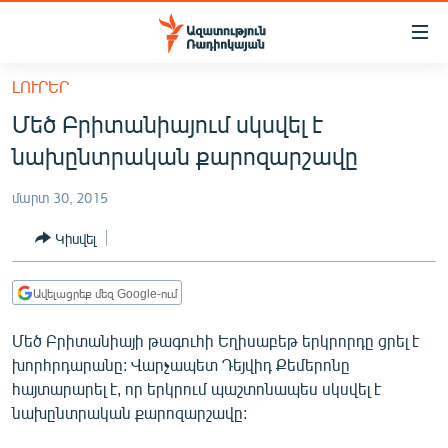
Մատչելիության
հղումներ
Անցնել
ԼՈՒՐԵՐ
հիմնական
ԱԶԱՏՈՒԹՅՈՒՆ TV
Մեծ Բրիտանիայում սկսվել է
բովանդակությանը
ՀԱՅԱՍՏԱՆ
Անցնել
նախընտրական քարոզարշավը
հիմնական
ՔԱՂԱՔԱԿԱՆ
մենյուին
մարտ 30, 2015
ԸՆՏՐՈՒԹՅՈՒՆՆԵՐ 2026
Որոնում
Կիսվել
ԻՐԱՎՈՒՆՔ
ՀԱՍԱՐԱԿՈՒԹՅՈՒՆ
Ավելացրեք մեզ Google-ում
ՏՆՏԵՍՈՒԹՅՈՒՆ
Մեծ Բրիտանիայի թագուհի Եղիսաբեթ երկրորդը ցրել է
ՂԱՐԱԲԱՂ
խորհրդարանը: Վարչապետ Դեյվիդ Քեմերոնը
հայտարարել է, որ երկրում պաշտոնապես սկսվել է
ՊԱՏԵՐԱԶՄԻ 6 ՇԱԲԱԹՆԵՐԸ
նախընտրական քարոզարշավը:
ՏԱՐԱԾԱՇՐՋԱՆ