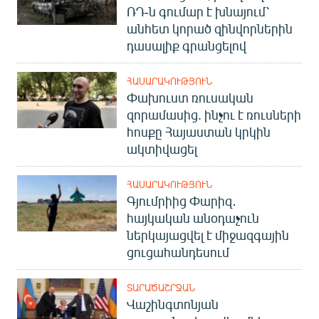
ՌԴ-ն գումար է խնայում՝
English
անհետ կորած զինվորներին
Русский
դասալիք գրանցելով
ՀԵՏԵՎԵՔ ՄԵԶ
ՀԱՍԱՐԱԿՈՒԹՅՈՒՆ
Փախուստ ռուսական
զորամասից. ինչու է ռուսների
հոսքը Հայաստան կրկին
ակտիվացել
«Ազատության» բոլոր կայքերը
ՀԱՍԱՐԱԿՈՒԹՅՈՒՆ
Գյումրիից Փարիզ․
հայկական անօդաչուն
ներկայացվել է միջազգային
ցուցահանդեսում
ՏԱՐԱԾԱՇՐՋԱՆ
Վաշինգտոնյան