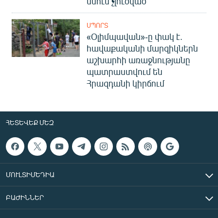
մնում չլուծված
ՍՊՈՐՏ
«Օլիմպավան»-ը փակ է.
հավաքականի մարզիկներն
աշխարհի առաջնությանը
պատրաստվում են
Հրազդանի կիրճում
ՀԵՏԵՎԵՔ ՄԵԶ
ՄՈՒԼՏԻՄԵԴԻԱ
ԲԱԺԻՆՆԵՐ