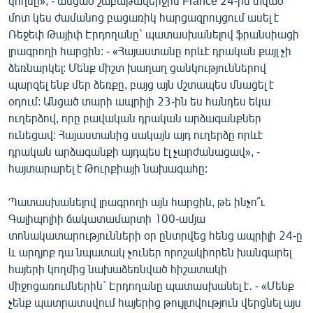
կողմը», - անցած շաբաթավերջին France 24-ին տված
English
մոտ կես ժամանոց բացառիկ հարցազրույցում ասել է
Ռեջեփ Թայիփ Էրդողանը` պատասխանելով ֆրանսիացի
Русский
լրագրողի հարցին: - «Հայաստանը որևէ դրական քայլ չի
ձեռնարկել: Մենք միշտ խաղաղ ցանկություններով
ՀԵՏԵՎԵՔ ՄԵԶ
պարզել ենք մեր ձեռքը, բայց այն մշտապես մնացել է
օդում: Անցած տարի ապրիլի 23-ին ես հանդես եկա
ուղերձով, որը բավական դրական արձագանքներ
ունեցավ: Հայաստանից սակայն այդ ուղերձը որևէ
դրական արձագանքի այդպես էլ չարժանացավ», -
հայտարարել է Թուրքիայի նախագահը:
«Ազատության» բոլոր կայքերը
Պատասխանելով լրագրողի այն հարցին, թե ինչո՞ւ
Գալիպոլիի ճակատամարտի 100-ամյա
տոնակատարությունների օր ընտրվեց հենց ապրիլի 24-ը
և արդյոք դա նպատակ չուներ որոշակիորեն խանգարել
հայերի կողմից նախաձեռնված հիշատակի
միջոցառումներին` Էրդողանը պատասխանել է․ - «Մենք
չենք պատրատսվում հայերից թույլտվություն վերցնել այս