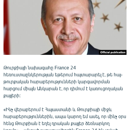
ՄԻՋԱԶԳԱՅԻՆ
ՄՇԱԿՈՒՅԹ
ՍՊՈՐՏ
ՄԵԿՆԱԲԱՆՈՒԹՅՈՒՆ
ՏՏ ԵՒ ԻՆՏԵՐՆԵՏ
ԿՈՐՈՆԱՎԻՐՈՒՍ
Թուրքիայի նախագահը France 24
ԱՐԽԻՎ
հեռուստաընկերության եթերում հայտարարել է, թե հայ-
ՏԵՍԱՆՅՈՒԹԵՐ
թուրքական հարաբերությունների կարգավորման
հարցում միայն Անկարան է, որ դիմում է կառուցողական
ԲԱՆԱՎԵՃ
քայլերի:
ՁԳՏԵԼՈՎ ԼԱՎԱԳՈՒՅՆԻՆ
«Ինչ վերաբերում է Հայաստանի և Թուրքիայի միջև
ՓՈԴՔԱՍԹ
հարաբերություններին, ապա կարող եմ ասել, որ մինչ օրս
հենց Թուրքիան է եղել դրական քայլեր ձեռնարկող
Հայերեն