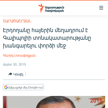
Մատչելիության
հղումներ
Անցնել
ՏԱՐԱԾԱՇՐՋԱՆ
հիմնական
ԱԶԱՏՈՒԹՅՈՒՆ TV
Էրդողանը հայերին մեղադրում է
բովանդակությանը
ՀԱՅԱՍՏԱՆ
Անցնել
Գալիպոլիի տոնակատարությանը
հիմնական
ՔԱՂԱՔԱԿԱՆ
խանգարելու փորձի մեջ
մենյուին
ԸՆՏՐՈՒԹՅՈՒՆՆԵՐ 2026
Որոնում
Գեւորգ Ստամբոլցյան
ԻՐԱՎՈՒՆՔ
մարտ 30, 2015
ՀԱՍԱՐԱԿՈՒԹՅՈՒՆ
Կիսվել
ՏՆՏԵՍՈՒԹՅՈՒՆ
ՂԱՐԱԲԱՂ
Ավելացրեք մեզ Google-ում
ՊԱՏԵՐԱԶՄԻ 6 ՇԱԲԱԹՆԵՐԸ
ՏԱՐԱԾԱՇՐՋԱՆ