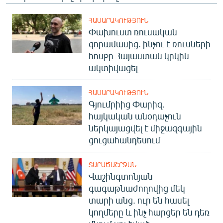
ՀԱՍԱՐԱԿՈՒԹՅՈՒՆ
Փախուստ ռուսական
զորամասից. ինչու է ռուսների
հոսքը Հայաստան կրկին
ակտիվացել
ՀԱՍԱՐԱԿՈՒԹՅՈՒՆ
Գյումրիից Փարիզ․
հայկական անօդաչուն
ներկայացվել է միջազգային
ցուցահանդեսում
ՏԱՐԱԾԱՇՐՋԱՆ
Վաշինգտոնյան
գագաթնաժողովից մեկ
տարի անց. ուր են հասել
կողմերը և ինչ հարցեր են դեռ